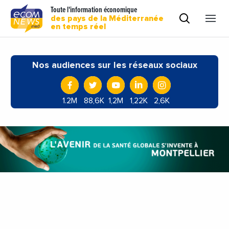
Toute l'information économique
des pays de la Méditerranée
en temps réel
Nos audiences sur les réseaux sociaux
1.2M
88,6K
1,2M
1,22K
2,6K