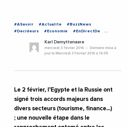
#ASavoir
#Actualite
#BuzzNews
#Decideurs
#Economie
#EnDirectDe
#EGYPTE
Karl Demyttenaere
mercredi 3 février 2016
Dernière mise à
jour le Mercredi 3 Février 2016 à 14:05
Le 2 février, l’Egypte et la Russie ont
signé trois accords majeurs dans
divers secteurs (tourisme, finance...)
; une nouvelle étape dans le