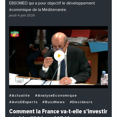
EBSOMED qui a pour objectif le développement
économique de la Méditerranée.
jeudi 4 juin 2020
#Actualite
#AnalyseEconomique
#AvisDExperts
#BuzzNews
#Decideurs
#EchangesMediterraneens
#Economie
Comment la France va-t-elle s’investir
#EnDirectDe
#Institutions
#PhotosEtVideos