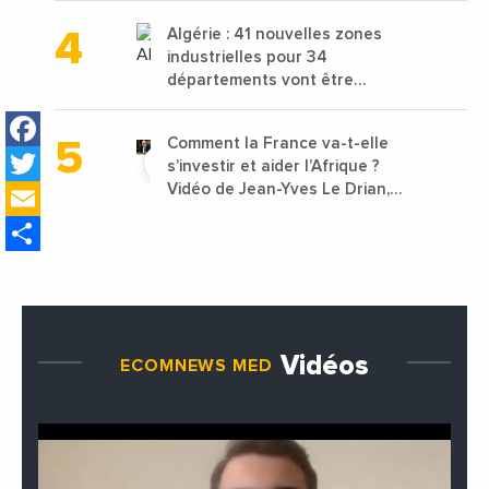
1,25 milliard de dirhams
Algérie : 41 nouvelles zones
industrielles pour 34
départements vont être
lancées
Facebook
Comment la France va-t-elle
Twitter
s’investir et aider l’Afrique ?
Email
Vidéo de Jean-Yves Le Drian,
ministre des Affaires
Share
étrangères de la France
Vidéos
ECOMNEWS MED