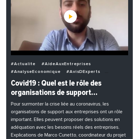
#Actualite
#AideAuxEntreprises
#AnalyseEconomique
#AvisDExperts
#BuzzNews
#Decideurs
Covid19 : Quel est le rôle des
#EchangesMediterraneens
#Economie
organisations de support…
#EnDirectDe
#Entreprises
#Institutions
#PhotosEtVideos
Pour surmonter la crise liée au coronavirus, les
organisations de support aux entreprises ont un rôle
important. Elles peuvent proposer des solutions en
adéquation avec les besoins réels des entreprises.
Explications de Marco Cunetto, coordinateur du projet