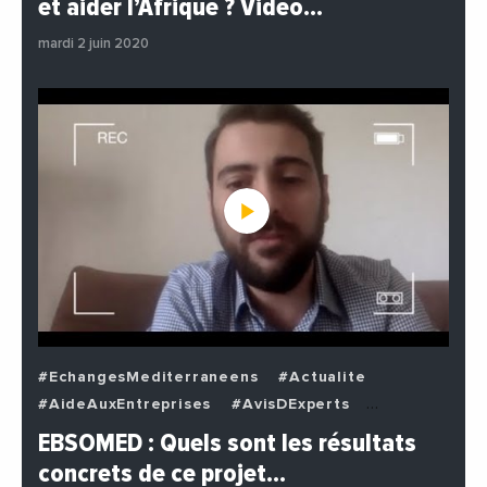
et aider l’Afrique ? Vidéo…
#Politique
mardi 2 juin 2020
#EchangesMediterraneens
#Actualite
#AideAuxEntreprises
#AvisDExperts
#BuzzNews
#Decideurs
EBSOMED : Quels sont les résultats
#EchangesMediterraneens
#Economie
concrets de ce projet…
#Entreprises
#Institutions
#PhotosEtVideos