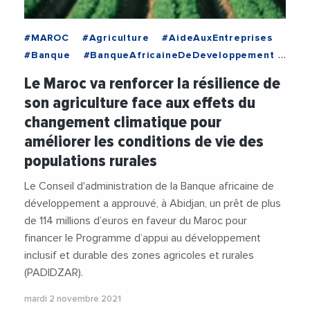
#MAROC
#Agriculture
#AideAuxEntreprises
#Banque
#BanqueAfricaineDeDeveloppement
#Climat
#Decideurs
Le Maroc va renforcer la résilience de
#DeveloppementDurable
#Emploi
#Industrie
son agriculture face aux effets du
changement climatique pour
améliorer les conditions de vie des
populations rurales
Le Conseil d'administration de la Banque africaine de
développement a approuvé, à Abidjan, un prêt de plus
de 114 millions d’euros en faveur du Maroc pour
financer le Programme d’appui au développement
inclusif et durable des zones agricoles et rurales
(PADIDZAR).
mardi 2 novembre 2021