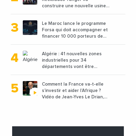
construire une nouvelle usine
de 68 millions de $ pour traiter
les déchets textiles
Le Maroc lance le programme
Forsa qui doit accompagner et
financer 10 000 porteurs de
projets avec une enveloppe de
1,25 milliard de dirhams
Algérie : 41 nouvelles zones
industrielles pour 34
départements vont être
lancées
Comment la France va-t-elle
s’investir et aider l’Afrique ?
Vidéo de Jean-Yves Le Drian,
ministre des Affaires
étrangères de la France