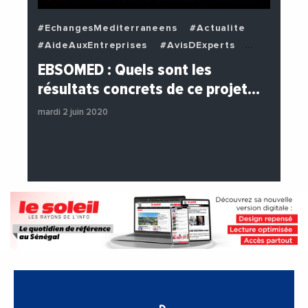
#EchangesMediterraneens
#Actualite
#AideAuxEntreprises
#AvisDExperts
#BuzzNews
#Decideurs
EBSOMED : Quels sont les
#EchangesMediterraneens
#Economie
résultats concrets de ce projet…
#Entreprises
#Institutions
mardi 2 juin 2020
#PhotosEtVideos