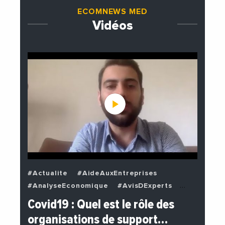
ECOMNEWS MED
Vidéos
#Actualite
#AideAuxEntreprises
#AnalyseEconomique
#AvisDExperts
#BuzzNews
#Decideurs
Covid19 : Quel est le rôle des
#EchangesMediterraneens
#Economie
organisations de support…
#EnDirectDe
#Entreprises