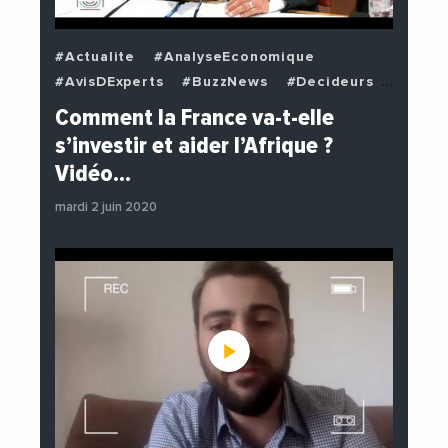
#Actualite
#AnalyseEconomique
#AvisDExperts
#BuzzNews
#Decideurs
#EchangesMediterraneens
#Economie
Comment la France va-t-elle
#EnDirectDe
#Institutions
s’investir et aider l’Afrique ?
#PhotosEtVideos
#Politique
Vidéo…
mardi 2 juin 2020