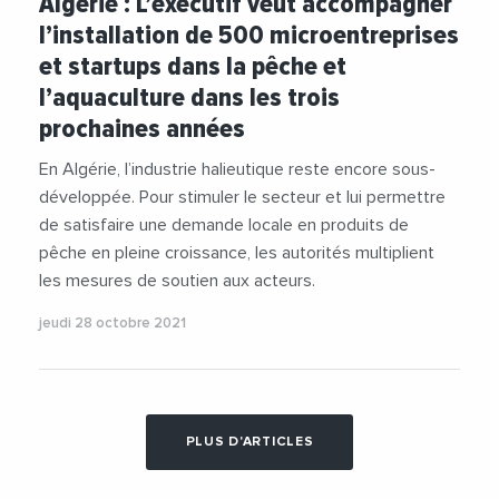
Algérie : L’exécutif veut accompagner
#Exportation
#Financement
#Industrie
l’installation de 500 microentreprises
#Institution
#Investissement
#Startup
et startups dans la pêche et
l’aquaculture dans les trois
prochaines années
En Algérie, l’industrie halieutique reste encore sous-
développée. Pour stimuler le secteur et lui permettre
de satisfaire une demande locale en produits de
pêche en pleine croissance, les autorités multiplient
les mesures de soutien aux acteurs.
jeudi 28 octobre 2021
PLUS D'ARTICLES