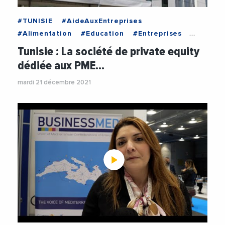
#TUNISIE
#AideAuxEntreprises
#Alimentation
#Education
#Entreprises
#Exportation
#Financement
Tunisie : La société de private equity
#FondsDAmp039Investissements
dédiée aux PME…
#Investissement
#PrivateEquity
mardi 21 décembre 2021
#Restauration