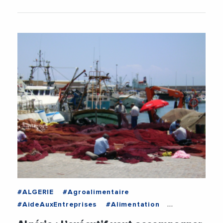
#ALGERIE
#Agroalimentaire
#AideAuxEntreprises
#Alimentation
#Decideurs
#Developpement
#Entreprises