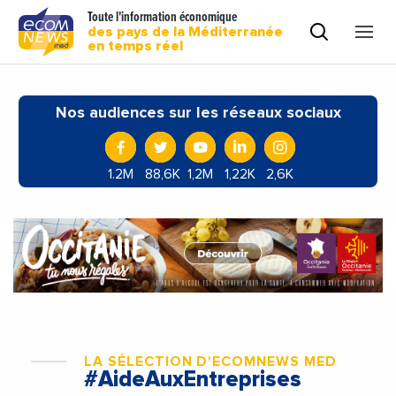
Toute l'information économique
des pays de la Méditerranée
en temps réel
Nos audiences sur les réseaux sociaux
1.2M
88,6K
1,2M
1,22K
2,6K
LA SÉLECTION D'ECOMNEWS MED
#AideAuxEntreprises