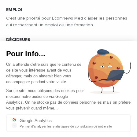
EMPLOI
C’est une priorité pour Ecomnews Med d’aider les personnes
qui recherchent un emploi ou une formation.
DÉCIDEURS
Quels sont les décideurs qui font l’actualité économique et
Pour info...
politique des pays du pourtour de la Méditerranée.
On a attendu d'être sûrs que le contenu de
ce site vous intéresse avant de vous
déranger, mais on aimerait bien vous
accompagner pendant votre visite.
Sur ce site, nous utilisons des cookies pour
mesurer notre audience via Google
Copyright © 2026 - Tous droits réservés
Analytics. On ne stocke pas de données personnelles mais on préfère
vous prévenir quand même...
Qui sommes-nous ?
Contact
Google Analytics
?
Permet d'analyser les statistiques de consultation de notre site
Mentions légales
Indispensable pour piloter notre site internet, il permet de mesure