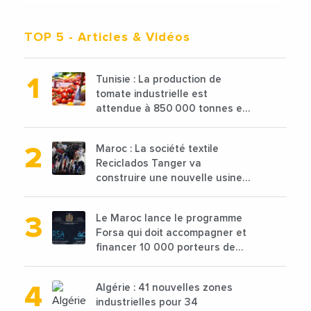
TOP 5
- Articles & Vidéos
Tunisie : La production de
tomate industrielle est
attendue à 850 000 tonnes en
2025 en baisse de 15%
Maroc : La société textile
Reciclados Tanger va
construire une nouvelle usine
de 68 millions de $ pour traiter
les déchets textiles
Le Maroc lance le programme
Forsa qui doit accompagner et
financer 10 000 porteurs de
projets avec une enveloppe de
1,25 milliard de dirhams
Algérie : 41 nouvelles zones
industrielles pour 34