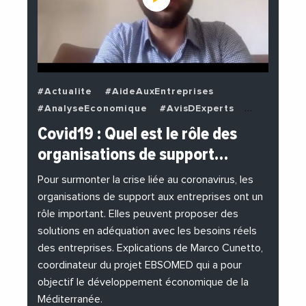
#Actualite
#AideAuxEntreprises
#AnalyseEconomique
#AvisDExperts
#BuzzNews
#Decideurs
Covid19 : Quel est le rôle des
#EchangesMediterraneens
#Economie
organisations de support…
#EnDirectDe
#Entreprises
#Institutions
#PhotosEtVideos
Pour surmonter la crise liée au coronavirus, les
organisations de support aux entreprises ont un
rôle important. Elles peuvent proposer des
solutions en adéquation avec les besoins réels
des entreprises. Explications de Marco Cunetto,
coordinateur du projet EBSOMED qui a pour
objectif le développement économique de la
Méditerranée.