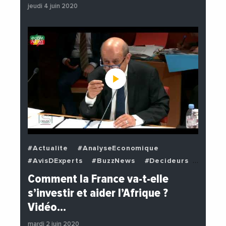
jeudi 4 juin 2020
#Actualite
#AnalyseEconomique
#AvisDExperts
#BuzzNews
#Decideurs
#EchangesMediterraneens
#Economie
Comment la France va-t-elle
#EnDirectDe
#Institutions
s’investir et aider l’Afrique ?
#PhotosEtVideos
#Politique
Vidéo…
mardi 2 juin 2020