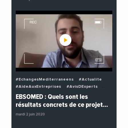
#EchangesMediterraneens
#Actualite
#AideAuxEntreprises
#AvisDExperts
#BuzzNews
#Decideurs
EBSOMED : Quels sont les
#EchangesMediterraneens
#Economie
résultats concrets de ce projet…
#Entreprises
#Institutions
mardi 2 juin 2020
#PhotosEtVideos