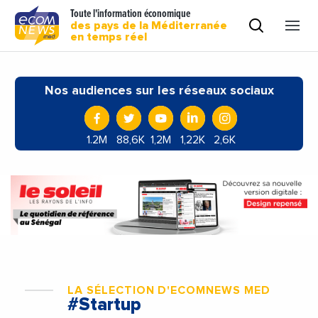
Toute l'information économique
des pays de la Méditerranée
en temps réel
Nos audiences sur les réseaux sociaux
1.2M
88,6K
1,2M
1,22K
2,6K
LA SÉLECTION D'ECOMNEWS MED
#Startup