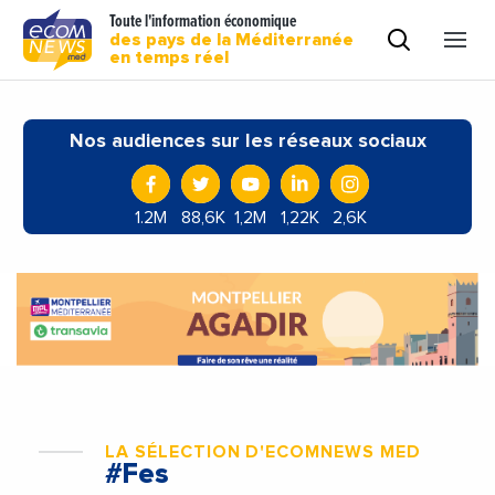
Toute l'information économique
des pays de la Méditerranée
en temps réel
Nos audiences sur les réseaux sociaux
1.2M
88,6K
1,2M
1,22K
2,6K
LA SÉLECTION D'ECOMNEWS MED
#Fes