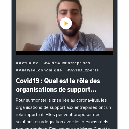
#Actualite
#AideAuxEntreprises
#AnalyseEconomique
#AvisDExperts
#BuzzNews
#Decideurs
Covid19 : Quel est le rôle des
#EchangesMediterraneens
#Economie
organisations de support…
#EnDirectDe
#Entreprises
#Institutions
#PhotosEtVideos
Pour surmonter la crise liée au coronavirus, les
organisations de support aux entreprises ont un
rôle important. Elles peuvent proposer des
solutions en adéquation avec les besoins réels