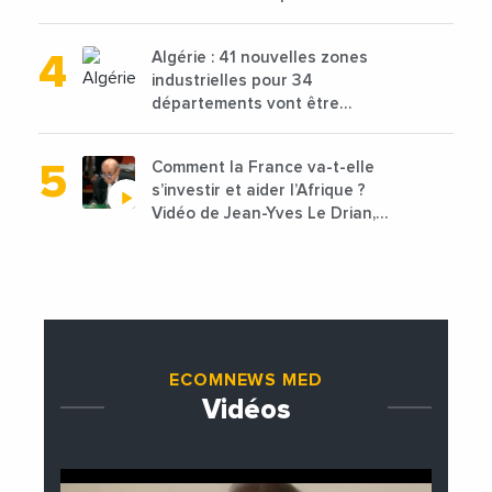
projets avec une enveloppe de
1,25 milliard de dirhams
Algérie : 41 nouvelles zones
industrielles pour 34
départements vont être
lancées
Comment la France va-t-elle
s’investir et aider l’Afrique ?
Vidéo de Jean-Yves Le Drian,
ministre des Affaires
étrangères de la France
ECOMNEWS MED
Vidéos