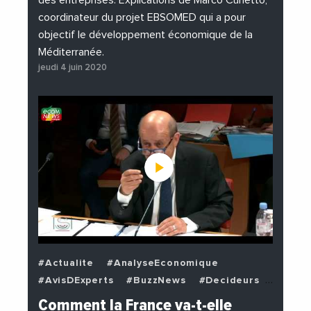
des entreprises. Explications de Marco Cunetto,
coordinateur du projet EBSOMED qui a pour
objectif le développement économique de la
Méditerranée.
jeudi 4 juin 2020
#Actualite
#AnalyseEconomique
#AvisDExperts
#BuzzNews
#Decideurs
#EchangesMediterraneens
#Economie
Comment la France va-t-elle