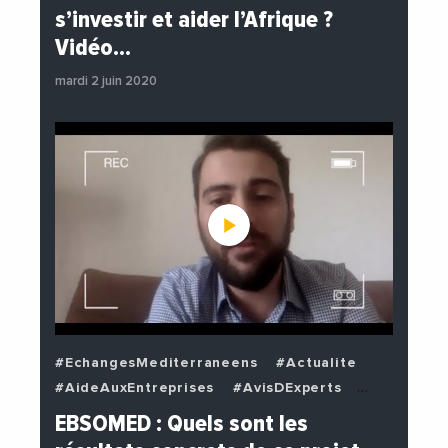
#EnDirectDe
#Institutions
s’investir et aider l’Afrique ?
#PhotosEtVideos
#Politique
Vidéo…
mardi 2 juin 2020
#EchangesMediterraneens
#Actualite
#AideAuxEntreprises
#AvisDExperts
#BuzzNews
#Decideurs
EBSOMED : Quels sont les
#EchangesMediterraneens
#Economie