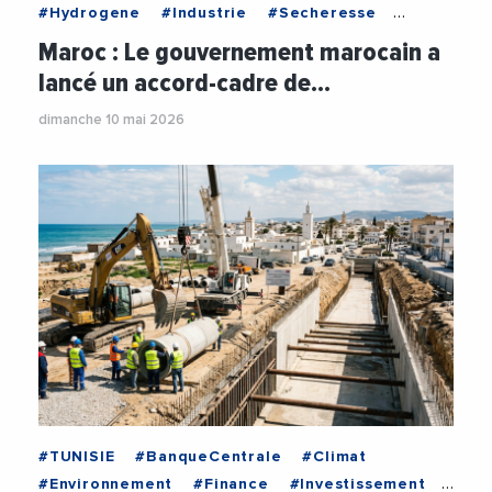
#Hydrogene
#Industrie
#Secheresse
#Securite
Maroc : Le gouvernement marocain a
lancé un accord-cadre de…
dimanche 10 mai 2026
#TUNISIE
#BanqueCentrale
#Climat
#Environnement
#Finance
#Investissement