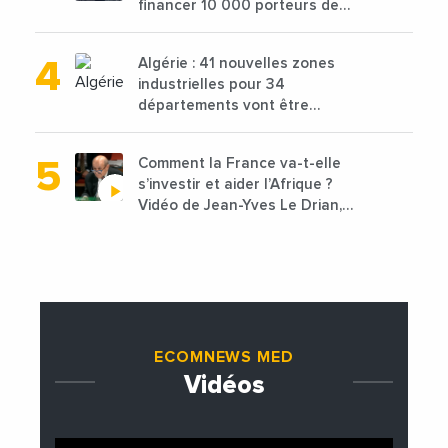
financer 10 000 porteurs de
projets avec une enveloppe de
1,25 milliard de dirhams
Algérie : 41 nouvelles zones
industrielles pour 34
départements vont être
lancées
Comment la France va-t-elle
s’investir et aider l’Afrique ?
Vidéo de Jean-Yves Le Drian,
ministre des Affaires
étrangères de la France
ECOMNEWS MED
Vidéos