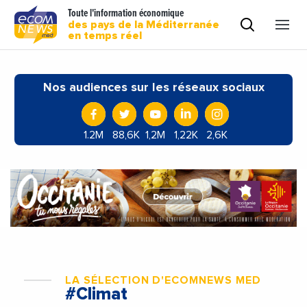
Toute l'information économique
des pays de la Méditerranée
en temps réel
Nos audiences sur les réseaux sociaux
1.2M
88,6K
1,2M
1,22K
2,6K
LA SÉLECTION D'ECOMNEWS MED
#Climat