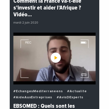
Comment la France va-t-elle
#EnDirectDe
#Institutions
s’investir et aider l’Afrique ?
#PhotosEtVideos
#Politique
Vidéo…
mardi 2 juin 2020
#EchangesMediterraneens
#Actualite
#AideAuxEntreprises
#AvisDExperts
#BuzzNews
#Decideurs
EBSOMED : Quels sont les