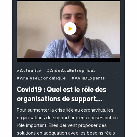
#Actualite
#AideAuxEntreprises
#AnalyseEconomique
#AvisDExperts
#BuzzNews
#Decideurs
Covid19 : Quel est le rôle des
#EchangesMediterraneens
#Economie
organisations de support…
#EnDirectDe
#Entreprises
#Institutions
#PhotosEtVideos
Pour surmonter la crise liée au coronavirus, les
organisations de support aux entreprises ont un
rôle important. Elles peuvent proposer des
solutions en adéquation avec les besoins réels