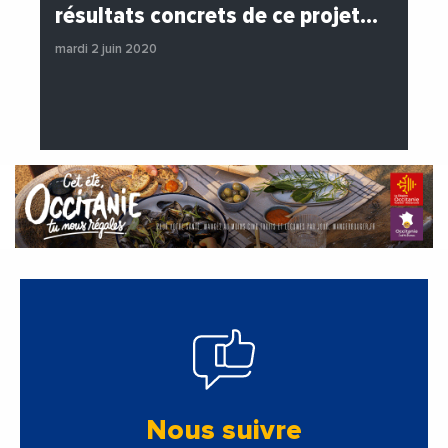
#EchangesMediterraneens
#Economie
résultats concrets de ce projet…
#Entreprises
#Institutions
mardi 2 juin 2020
#PhotosEtVideos
Nous suivre