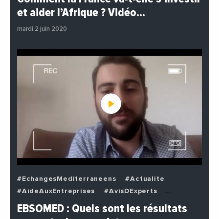
#EnDirectDe
#Institutions
#PhotosEtVideos
et aider l’Afrique ? Vidéo…
#Politique
mardi 2 juin 2020
#EchangesMediterraneens
#Actualite
#AideAuxEntreprises
#AvisDExperts
#BuzzNews
#Decideurs
EBSOMED : Quels sont les résultats
#EchangesMediterraneens
#Economie