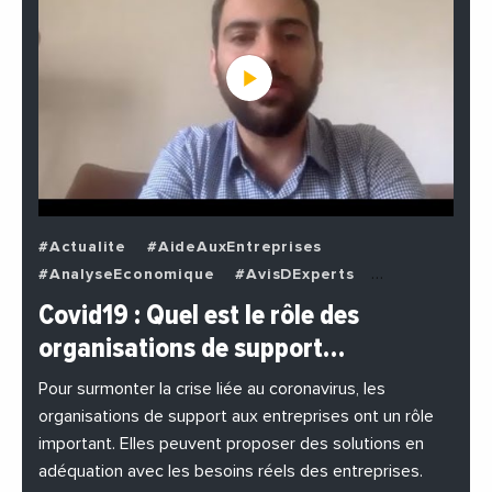
#Actualite
#AideAuxEntreprises
#AnalyseEconomique
#AvisDExperts
#BuzzNews
#Decideurs
Covid19 : Quel est le rôle des
#EchangesMediterraneens
#Economie
organisations de support…
#EnDirectDe
#Entreprises
#Institutions
#PhotosEtVideos
Pour surmonter la crise liée au coronavirus, les
organisations de support aux entreprises ont un rôle
important. Elles peuvent proposer des solutions en
adéquation avec les besoins réels des entreprises.