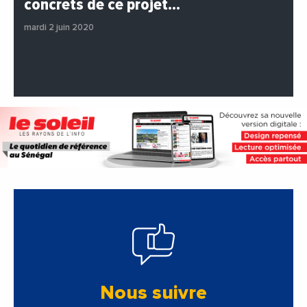
concrets de ce projet…
#Entreprises
#Institutions
#PhotosEtVideos
mardi 2 juin 2020
Nous suivre