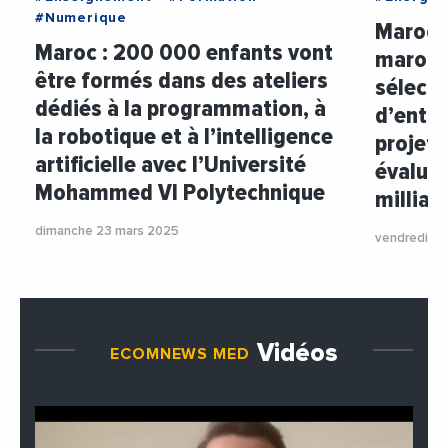
#Numerique
Maroc 
Maroc : 200 000 enfants vont
maroca
être formés dans des ateliers
sélect
dédiés à la programmation, à
d’entre
la robotique et à l’intelligence
projets
artificielle avec l’Université
évalués
Mohammed VI Polytechnique
millia
dimanche 23 mars 2025
vendredi 21
Vidéos
ECOMNEWS MED