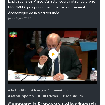
Explications de Marco Cunetto, coordinateur du projet
EBSOMED qui a pour objectif le développement
économique de la Méditerranée.
jeudi 4 juin 2020
#Actualite
#AnalyseEconomique
#AvisDExperts
#BuzzNews
#Decideurs
#EchangesMediterraneens
#Economie
Comment la France va-t-elle s’investir