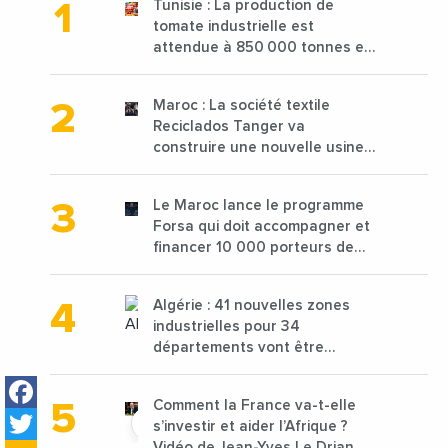
Tunisie : La production de
tomate industrielle est
attendue à 850 000 tonnes en
2025 en baisse de 15%
Maroc : La société textile
Reciclados Tanger va
construire une nouvelle usine
de 68 millions de $ pour traiter
les déchets textiles
Le Maroc lance le programme
Forsa qui doit accompagner et
financer 10 000 porteurs de
projets avec une enveloppe de
1,25 milliard de dirhams
Algérie : 41 nouvelles zones
industrielles pour 34
départements vont être
lancées
Facebook
Comment la France va-t-elle
Twitter
s’investir et aider l’Afrique ?
Vidéo de Jean-Yves Le Drian,