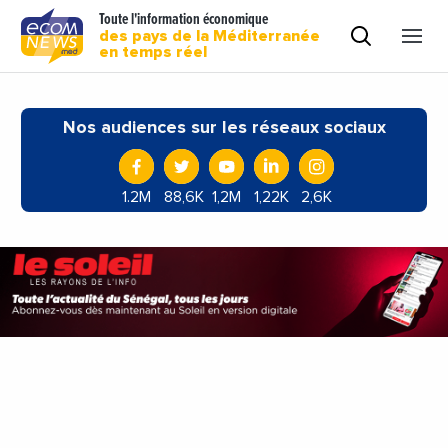
Toute l'information économique
des pays de la Méditerranée
en temps réel
Nos audiences sur les réseaux sociaux
1.2M
88,6K
1,2M
1,22K
2,6K