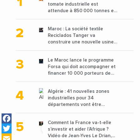
tomate industrielle est
attendue à 850 000 tonnes en
2025 en baisse de 15%
Maroc : La société textile
Reciclados Tanger va
construire une nouvelle usine
de 68 millions de $ pour traiter
les déchets textiles
Le Maroc lance le programme
Forsa qui doit accompagner et
financer 10 000 porteurs de
projets avec une enveloppe de
1,25 milliard de dirhams
Algérie : 41 nouvelles zones
industrielles pour 34
départements vont être
lancées
Facebook
Comment la France va-t-elle
Twitter
s’investir et aider l’Afrique ?
Email
Vidéo de Jean-Yves Le Drian,