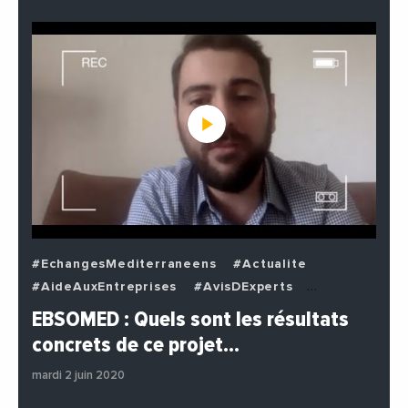
#EchangesMediterraneens
#Actualite
#AideAuxEntreprises
#AvisDExperts
#BuzzNews
#Decideurs
EBSOMED : Quels sont les résultats
#EchangesMediterraneens
#Economie
concrets de ce projet…
#Entreprises
#Institutions
#PhotosEtVideos
mardi 2 juin 2020