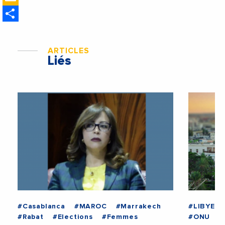
ministre des Affaires
Share
étrangères de la France
ARTICLES
Liés
#Casablanca
#MAROC
#Marrakech
#LIBYE
#Rabat
#Elections
#Femmes
#ONU
#