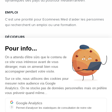
dynamiques des pays du pourtour méditerranéen.
EMPLOI
C’est une priorité pour Ecomnews Med d’aider les personnes
qui recherchent un emploi ou une formation.
DÉCIDEURS
Quels sont les décideurs qui font l’actualité économique et
Pour info...
politique des pays du pourtour de la Méditerranée.
On a attendu d'être sûrs que le contenu de
ce site vous intéresse avant de vous
déranger, mais on aimerait bien vous
accompagner pendant votre visite.
Sur ce site, nous utilisons des cookies pour
mesurer notre audience via Google
Copyright © 2026 - Tous droits réservés
Analytics. On ne stocke pas de données personnelles mais on préfère
vous prévenir quand même...
Qui sommes-nous ?
Contact
Google Analytics
?
Permet d'analyser les statistiques de consultation de notre site
Mentions légales