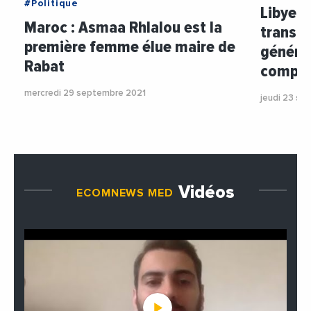
#Politique
Libye :
Maroc : Asmaa Rhlalou est la
transit
première femme élue maire de
généra
Rabat
compr
mercredi 29 septembre 2021
jeudi 23 se
Vidéos
ECOMNEWS MED