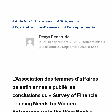
#AideAuxEntreprises
#Dirigeants
#EgaliteHommesFemmes
#Entrepreneuriat
#Entreprises
#Femmes
#ONU
Denys Bédarride
#VieDesEntreprises
#PALESTINE
jeudi 30 septembre 2021
Dernière mise à
jour le Jeudi 30 Septembre 2021 à 12:35
L’Association des femmes d’affaires
palestiniennes a publié les
conclusions du « Survey of Financial
Training Needs for Women