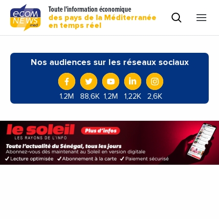
Toute l'information économique
des pays de la Méditerranée
en temps réel
Nos audiences sur les réseaux sociaux
1.2M
88,6K
1,2M
1,22K
2,6K