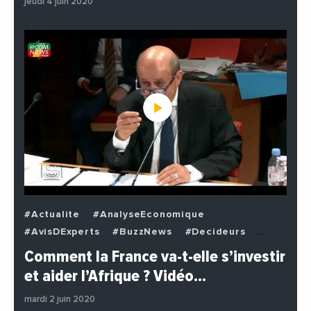
jeudi 4 juin 2020
#Actualite
#AnalyseEconomique
#AvisDExperts
#BuzzNews
#Decideurs
#EchangesMediterraneens
#Economie
Comment la France va-t-elle s’investir
#EnDirectDe
#Institutions
#PhotosEtVideos
et aider l’Afrique ? Vidéo…
#Politique
mardi 2 juin 2020