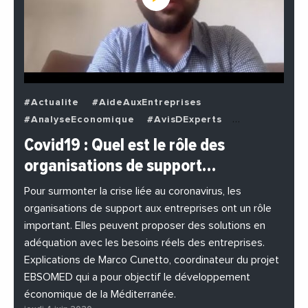
#Actualite
#AideAuxEntreprises
#AnalyseEconomique
#AvisDExperts
#BuzzNews
#Decideurs
Covid19 : Quel est le rôle des
#EchangesMediterraneens
#Economie
organisations de support…
#EnDirectDe
#Entreprises
#Institutions
#PhotosEtVideos
Pour surmonter la crise liée au coronavirus, les
organisations de support aux entreprises ont un rôle
important. Elles peuvent proposer des solutions en
adéquation avec les besoins réels des entreprises.
Explications de Marco Cunetto, coordinateur du projet
EBSOMED qui a pour objectif le développement
économique de la Méditerranée.