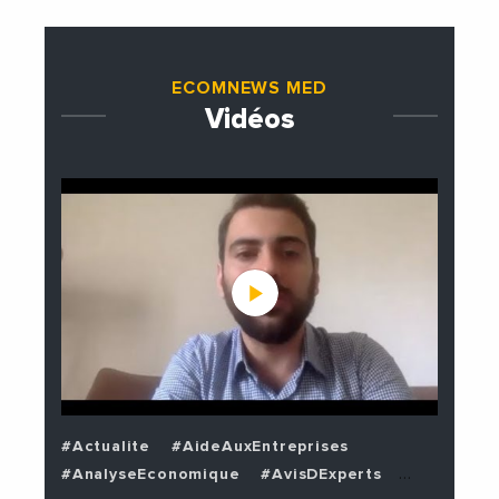
ECOMNEWS MED
Vidéos
#Actualite
#AideAuxEntreprises
#AnalyseEconomique
#AvisDExperts