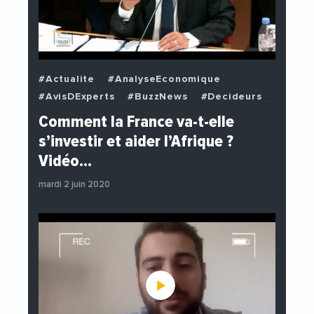
#Actualite
#AnalyseEconomique
#AvisDExperts
#BuzzNews
#Decideurs
#EchangesMediterraneens
#Economie
Comment la France va-t-elle
#EnDirectDe
#Institutions
s’investir et aider l’Afrique ?
#PhotosEtVideos
#Politique
Vidéo…
mardi 2 juin 2020