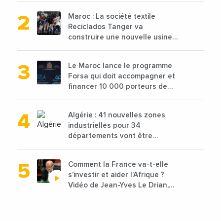
Maroc : La société textile
Reciclados Tanger va
construire une nouvelle usine
de 68 millions de $ pour traiter
les déchets textiles
Le Maroc lance le programme
Forsa qui doit accompagner et
financer 10 000 porteurs de
projets avec une enveloppe de
1,25 milliard de dirhams
Algérie : 41 nouvelles zones
industrielles pour 34
départements vont être
lancées
Comment la France va-t-elle
s’investir et aider l’Afrique ?
Vidéo de Jean-Yves Le Drian,
ministre des Affaires
étrangères de la France