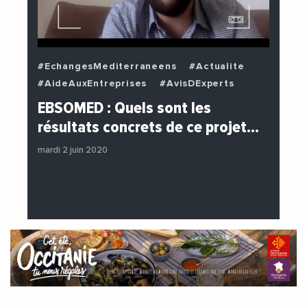
#EchangesMediterraneens
#Actualite
#AideAuxEntreprises
#AvisDExperts
#BuzzNews
#Decideurs
EBSOMED : Quels sont les
#EchangesMediterraneens
#Economie
résultats concrets de ce projet…
#Entreprises
#Institutions
mardi 2 juin 2020
#PhotosEtVideos