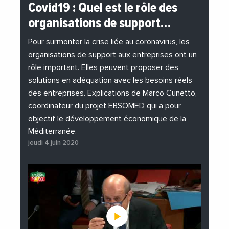
#BuzzNews
#Decideurs
Covid19 : Quel est le rôle des
#EchangesMediterraneens
#Economie
organisations de support…
#EnDirectDe
#Entreprises
#Institutions
#PhotosEtVideos
Pour surmonter la crise liée au coronavirus, les
organisations de support aux entreprises ont un
rôle important. Elles peuvent proposer des
solutions en adéquation avec les besoins réels
des entreprises. Explications de Marco Cunetto,
coordinateur du projet EBSOMED qui a pour
objectif le développement économique de la
Méditerranée.
jeudi 4 juin 2020