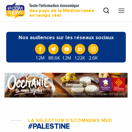
Toute l'information économique
des pays de la Méditerranée
en temps réel
Nos audiences sur les réseaux sociaux
1.2M
88,6K
1,2M
1,22K
2,6K
LA SÉLECTION D'ECOMNEWS MED
#PALESTINE