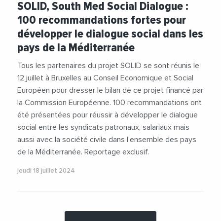
SOLID, South Med Social Dialogue :
#DeveloppementDurable
#Innovation
100 recommandations fortes pour
#JihenBoutiba
#ONG
#Politique
#Social
développer le dialogue social dans les
#TarekTawfik
#Transition
#UnionEuropeenne
pays de la Méditerranée
Tous les partenaires du projet SOLID se sont réunis le
12 juillet à Bruxelles au Conseil Economique et Social
Européen pour dresser le bilan de ce projet financé par
la Commission Européenne. 100 recommandations ont
été présentées pour réussir à développer le dialogue
social entre les syndicats patronaux, salariaux mais
aussi avec la société civile dans l’ensemble des pays
de la Méditerranée. Reportage exclusif.
jeudi 18 juillet 2024