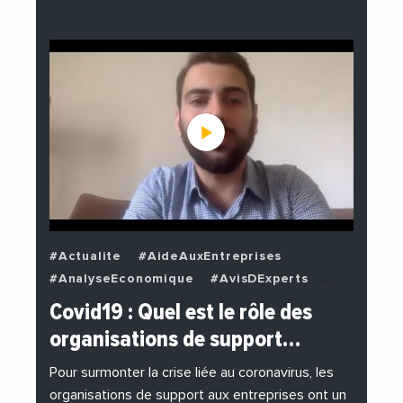
#Actualite
#AideAuxEntreprises
#AnalyseEconomique
#AvisDExperts
#BuzzNews
#Decideurs
Covid19 : Quel est le rôle des
#EchangesMediterraneens
#Economie
organisations de support…
#EnDirectDe
#Entreprises
#Institutions
#PhotosEtVideos
Pour surmonter la crise liée au coronavirus, les
organisations de support aux entreprises ont un