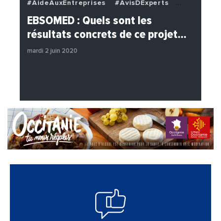
#AideAuxEntreprises
#AvisDExperts
#BuzzNews
#Decideurs
EBSOMED : Quels sont les
#EchangesMediterraneens
#Economie
résultats concrets de ce projet…
#Entreprises
#Institutions
mardi 2 juin 2020
#PhotosEtVideos