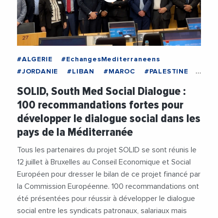
#ALGERIE
#EchangesMediterraneens
#JORDANIE
#LIBAN
#MAROC
#PALESTINE
#TUNISIE
#BUSINESSMED
SOLID, South Med Social Dialogue :
#DeveloppementDurable
#Innovation
100 recommandations fortes pour
#JihenBoutiba
#ONG
#Politique
#Social
développer le dialogue social dans les
#TarekTawfik
#Transition
#UnionEuropeenne
pays de la Méditerranée
Tous les partenaires du projet SOLID se sont réunis le
12 juillet à Bruxelles au Conseil Economique et Social
Européen pour dresser le bilan de ce projet financé par
la Commission Européenne. 100 recommandations ont
été présentées pour réussir à développer le dialogue
social entre les syndicats patronaux, salariaux mais