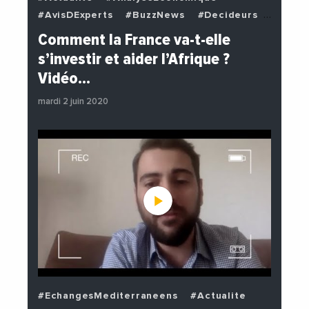
#AvisDExperts
#BuzzNews
#Decideurs
#EchangesMediterraneens
#Economie
Comment la France va-t-elle
#EnDirectDe
#Institutions
s’investir et aider l’Afrique ?
#PhotosEtVideos
#Politique
Vidéo…
mardi 2 juin 2020
#EchangesMediterraneens
#Actualite