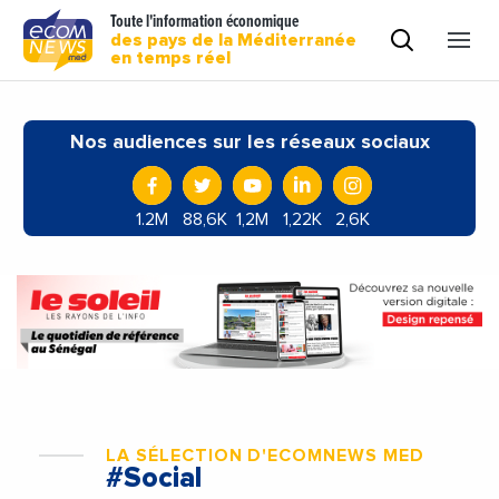
Toute l'information économique
des pays de la Méditerranée
en temps réel
Nos audiences sur les réseaux sociaux
1.2M
88,6K
1,2M
1,22K
2,6K
LA SÉLECTION D'ECOMNEWS MED
#Social