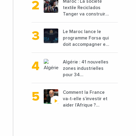
Maroc : La société
en baisse de 15%
textile Reciclados
Tanger va construire
une nouvelle usine
de 68 millions de $
Le Maroc lance le
pour traiter les
programme Forsa qui
déchets textiles
doit accompagner et
financer 10 000
porteurs de projets
Algérie : 41 nouvelles
avec une enveloppe
zones industrielles
de 1,25 milliard de
pour 34
dirhams
départements vont
être lancées
Comment la France
va-t-elle s’investir et
aider l’Afrique ?
Vidéo de Jean-Yves
Le Drian, ministre des
Affaires étrangères
de la France