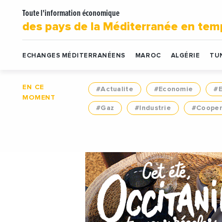
Toute l'information économique
des pays de la Méditerranée en tem
ECHANGES MÉDITERRANÉENS
MAROC
ALGÉRIE
TUN
EN CE
#Actualite
#Economie
#
MOMENT
#Gaz
#Industrie
#Cooper