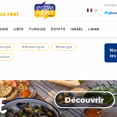
FILTRER
My
ps réel
Ec
ISIE
LIBYE
TURQUIE
ÉGYPTE
ISRAËL
LIBAN
Europe
#Numerique
#Energie
Nos
les
ation