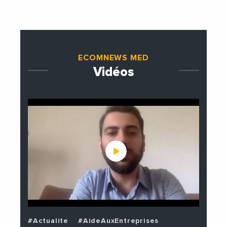
étrangères de la France
ECOMNEWS MED
Vidéos
#Actualite
#AideAuxEntreprises