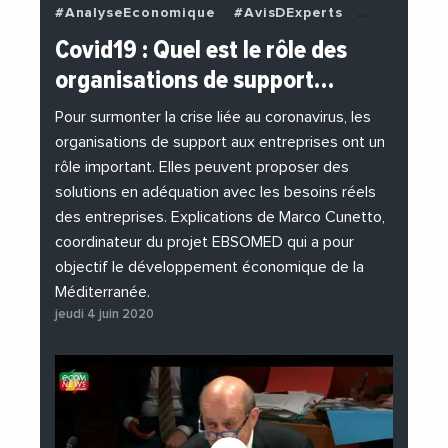
#AnalyseEconomique
#AvisDExperts
#BuzzNews
#Decideurs
Covid19 : Quel est le rôle des
#EchangesMediterraneens
#Economie
organisations de support…
#EnDirectDe
#Entreprises
#Institutions
#PhotosEtVideos
Pour surmonter la crise liée au coronavirus, les
organisations de support aux entreprises ont un
rôle important. Elles peuvent proposer des
solutions en adéquation avec les besoins réels
des entreprises. Explications de Marco Cunetto,
coordinateur du projet EBSOMED qui a pour
objectif le développement économique de la
Méditerranée.
jeudi 4 juin 2020