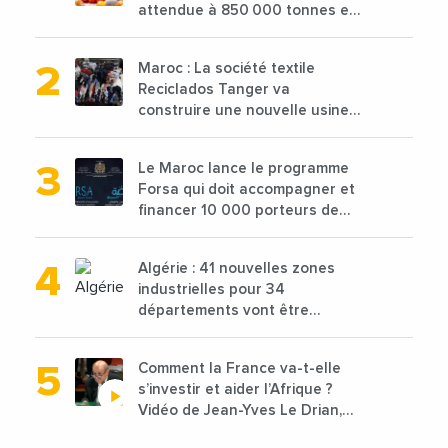
attendue à 850 000 tonnes en
2025 en baisse de 15%
Maroc : La société textile
Reciclados Tanger va
construire une nouvelle usine
de 68 millions de $ pour traiter
les déchets textiles
Le Maroc lance le programme
Forsa qui doit accompagner et
financer 10 000 porteurs de
projets avec une enveloppe de
1,25 milliard de dirhams
Algérie : 41 nouvelles zones
industrielles pour 34
départements vont être
lancées
Comment la France va-t-elle
s’investir et aider l’Afrique ?
Vidéo de Jean-Yves Le Drian,
ministre des Affaires