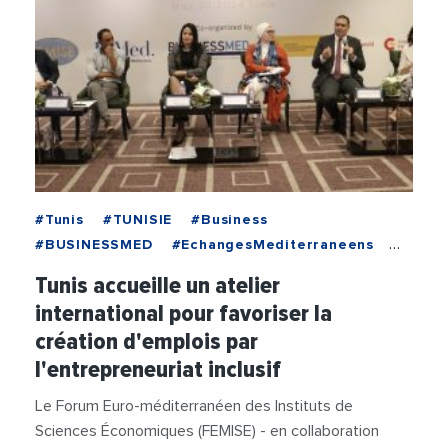
#Tunis
#TUNISIE
#Business
#BUSINESSMED
#EchangesMediterraneens
#Economie
#Entreprises
#FEMISE
Tunis accueille un atelier
#Institutions
international pour favoriser la
création d'emplois par
l'entrepreneuriat inclusif
Le Forum Euro-méditerranéen des Instituts de
Sciences Économiques (FEMISE) - en collaboration