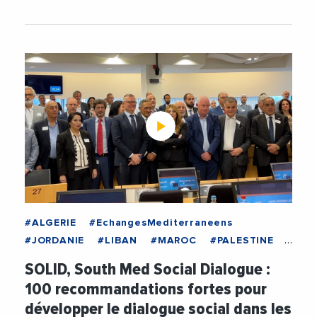
#ALGERIE
#EchangesMediterraneens
#JORDANIE
#LIBAN
#MAROC
#PALESTINE
#TUNISIE
#BUSINESSMED
SOLID, South Med Social Dialogue :
#DeveloppementDurable
#Innovation
100 recommandations fortes pour
#JihenBoutiba
#ONG
#Politique
#Social
développer le dialogue social dans les
#TarekTawfik
#Transition
#UnionEuropeenne