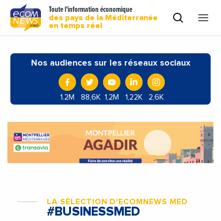
Toute l'information économique
des pays de la Méditerranée
en temps réel
Nos audiences sur les réseaux sociaux
1.2M
88,6K
1,2M
1,22K
2,6K
LA SÉLECTION D'ECOMNEWS MED
#BUSINESSMED