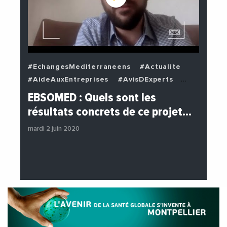
#EchangesMediterraneens
#Actualite
#AideAuxEntreprises
#AvisDExperts
#BuzzNews
#Decideurs
EBSOMED : Quels sont les
#EchangesMediterraneens
#Economie
résultats concrets de ce projet…
#Entreprises
#Institutions
mardi 2 juin 2020
#PhotosEtVideos