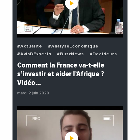
#Actualite
#AnalyseEconomique
#AvisDExperts
#BuzzNews
#Decideurs
#EchangesMediterraneens
#Economie
Comment la France va-t-elle
#EnDirectDe
#Institutions
s’investir et aider l’Afrique ?
#PhotosEtVideos
#Politique
Vidéo…
mardi 2 juin 2020