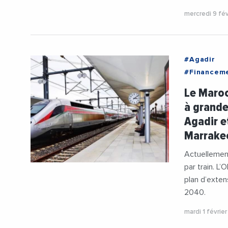
mercredi 9 fé
#Agadir
#Financem
#Investiss
Le Maroc
#Transport
à grande
Agadir e
Marrakec
Actuellemen
par train. L
plan d’extens
2040.
mardi 1 févrie