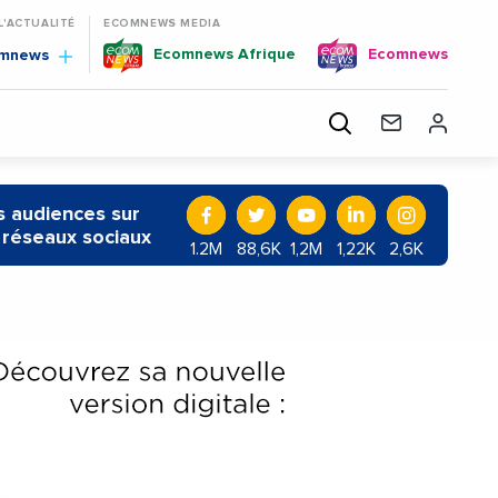
 L'ACTUALITÉ
ECOMNEWS MEDIA
Ecomnews Afrique
Ecomnews
omnews
 audiences sur
 réseaux sociaux
1.2M
88,6K
1,2M
1,22K
2,6K