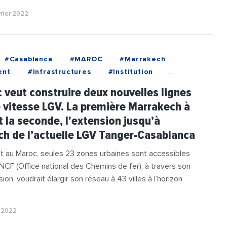
vrier 2022
#Casablanca
#MAROC
#Marrakech
ent
#Infrastructures
#Institution
ement
#Tourisme
#Transport
 veut construire deux nouvelles lignes
Ferroviaire
 vitesse LGV. La première Marrakech à
t la seconde, l'extension jusqu’à
h de l’actuelle LGV Tanger-Casablanca
t au Maroc, seules 23 zones urbaines sont accessibles
’ONCF (Office national des Chemins de fer), à travers son
ion, voudrait élargir son réseau à 43 villes à l’horizon
r 2022