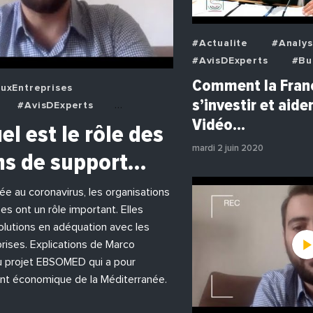
#Actualite
#Analy
#AvisDExperts
#Bu
#Decideurs
Comment la Franc
uxEntreprises
#EchangesMediterran
s’investir et aider
#AvisDExperts
#Economie
#EnDir
Vidéo…
deurs
el est le rôle des
#Institutions
#Pho
eens
#Economie
#Politique
mardi 2 juin 2020
ns de support…
reprises
#Institutions
iée au coronavirus, les organisations
es ont un rôle important. Elles
lutions en adéquation avec les
rises. Explications de Marco
u projet EBSOMED qui a pour
nt économique de la Méditerranée.