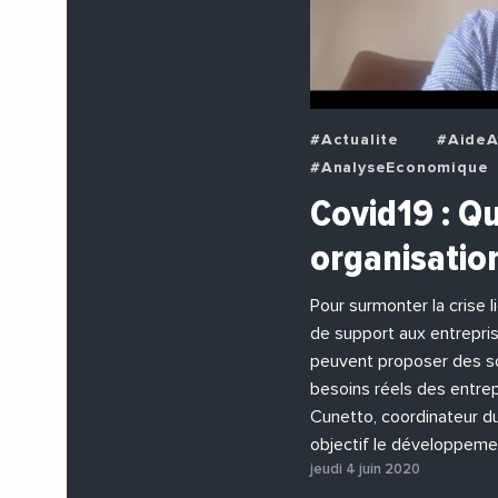
#Actualite
#AideA
#AnalyseEconomique
#BuzzNews
#Deci
Covid19 : Qu
#EchangesMediterran
organisatio
#EnDirectDe
#Ent
#PhotosEtVideos
Pour surmonter la crise l
de support aux entrepris
peuvent proposer des so
besoins réels des entrep
Cunetto, coordinateur d
objectif le développeme
jeudi 4 juin 2020