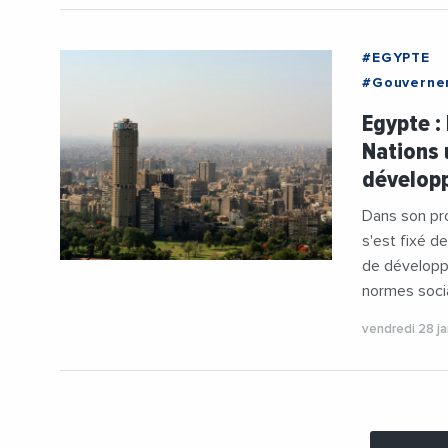
#EGYPTE
#Gouverne
#Suisse
Egypte :
Nations 
développ
Dans son pr
s'est fixé 
de développ
normes soci
vendredi 28 j