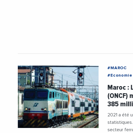
#MAROC
#Economie
#Transport
Maroc : 
(ONCF) m
385 mill
2021 a été u
statistiques.
secteur ferro