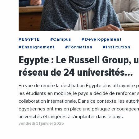
#EGYPTE
#Campus
#Developpement
#Enseignement
#Formation
#Institution
#International
#Recherche
#Universite
Egypte : Le Russell Group, 
réseau de 24 universités…
En vue de rendre la destination Égypte plus attrayante 
les étudiants en mobilité, le pays a décidé de renforcer 
collaboration internationale. Dans ce contexte, les autori
égyptiennes ont mis en place une politique encouragean
universités étrangères à s’implanter dans le pays.
vendredi 31 janvier 2025