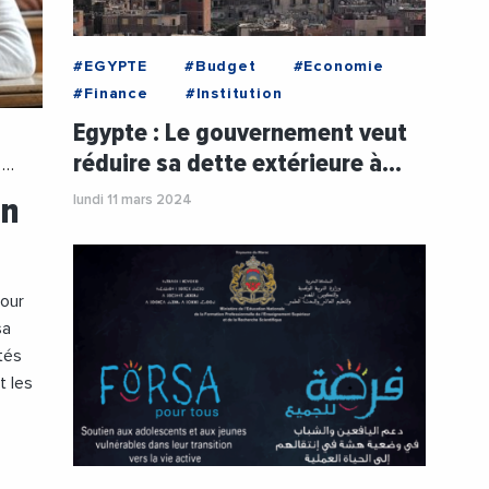
#EGYPTE
#Budget
#Economie
#Finance
#Institution
Egypte : Le gouvernement veut
réduire sa dette extérieure à…
un
lundi 11 mars 2024
pour
sa
tés
t les
@UNICEFMAROC