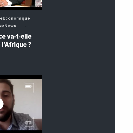
seEconomique
zzNews
e va-t-elle
eens
 l’Afrique ?
ectDe
tosEtVideos