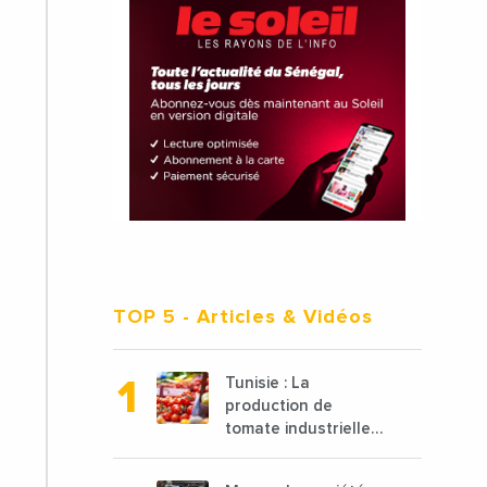
TOP 5
- Articles & Vidéos
Tunisie : La
production de
tomate industrielle
est attendue à 850
000 tonnes en 2025