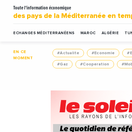
Toute l'information économique
des pays de la Méditerranée en tem
ECHANGES MÉDITERRANÉENS
MAROC
ALGÉRIE
TUN
EN CE
#Actualite
#Economie
#
MOMENT
#Gaz
#Cooperation
#Mob