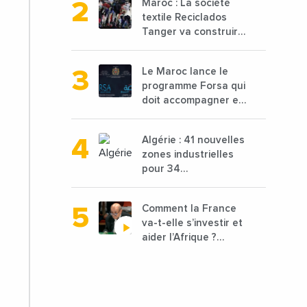
Maroc : La société
en baisse de 15%
textile Reciclados
Tanger va construire
une nouvelle usine
de 68 millions de $
Le Maroc lance le
pour traiter les
programme Forsa qui
déchets textiles
doit accompagner et
financer 10 000
porteurs de projets
Algérie : 41 nouvelles
avec une enveloppe
zones industrielles
de 1,25 milliard de
pour 34
dirhams
départements vont
être lancées
Comment la France
va-t-elle s’investir et
aider l’Afrique ?
Vidéo de Jean-Yves
Le Drian, ministre des
Affaires étrangères
de la France