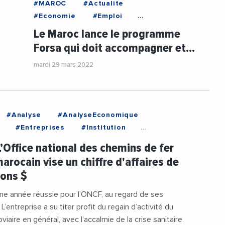
#MAROC
#Actualite
#Economie
#Emploi
#Entreprises
#Financement
Le Maroc lance le programme
#Gouvernement
#Institution
Forsa qui doit accompagner et…
#Investissement
mardi 29 mars 2022
#RelanceEconomique
#Startup
#Analyse
#AnalyseEconomique
#Entreprises
#Institution
Ferroviaire
L’Office national des chemins de fer
arocain vise un chiffre d'affaires de
ions $
ne année réussie pour l’ONCF, au regard de ses
 L’entreprise a su titer profit du regain d’activité du
viaire en général, avec l'accalmie de la crise sanitaire.