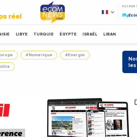
FILTRER
My
ps réel
Ec
ISIE
LIBYE
TURQUIE
ÉGYPTE
ISRAËL
LIBAN
Europe
#Numerique
#Energie
Nos
les
ilite