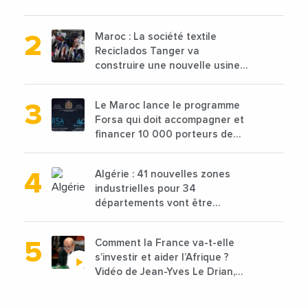
2025 en baisse de 15%
Maroc : La société textile
Reciclados Tanger va
construire une nouvelle usine
de 68 millions de $ pour traiter
les déchets textiles
Le Maroc lance le programme
Forsa qui doit accompagner et
financer 10 000 porteurs de
projets avec une enveloppe de
1,25 milliard de dirhams
Algérie : 41 nouvelles zones
industrielles pour 34
départements vont être
lancées
Comment la France va-t-elle
s’investir et aider l’Afrique ?
Vidéo de Jean-Yves Le Drian,
ministre des Affaires
étrangères de la France