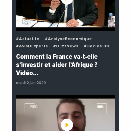
#Actualite
#AnalyseEconomique
#AvisDExperts
#BuzzNews
#Decideurs
#EchangesMediterraneens
#Economie
Comment la France va-t-elle
#EnDirectDe
#Institutions
s’investir et aider l’Afrique ?
#PhotosEtVideos
#Politique
Vidéo…
mardi 2 juin 2020