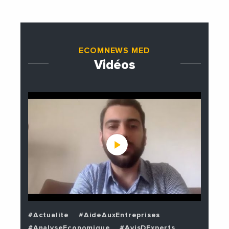
ECOMNEWS MED
Vidéos
#Actualite
#AideAuxEntreprises
#AnalyseEconomique
#AvisDExperts