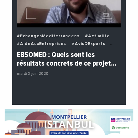
#EchangesMediterraneens
#Actualite
#AideAuxEntreprises
#AvisDExperts
#BuzzNews
#Decideurs
EBSOMED : Quels sont les
#EchangesMediterraneens
#Economie
résultats concrets de ce projet…
#Entreprises
#Institutions
mardi 2 juin 2020
#PhotosEtVideos