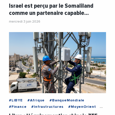
#Technologie
#TransportMaritime
Israel est perçu par le Somaliland
comme un partenaire capable…
mercredi 3 juin 2026
#LIBYE
#Afrique
#BanqueMondiale
#Finance
#Infrastructures
#MoyenOrient
#Numerique
#Technologie
#Telephonie