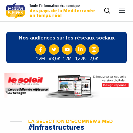
Toute l'information économique
des pays de la Méditerranée
en temps réel
Nos audiences sur les réseaux sociaux
1.2M
88,6K
1,2M
1,22K
2,6K
LA SÉLECTION D'ECOMNEWS MED
#Infrastructures