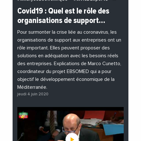
#BuzzNews
#Decideurs
Covid19 : Quel est le rôle des
#EchangesMediterraneens
#Economie
organisations de support…
#EnDirectDe
#Entreprises
#Institutions
#PhotosEtVideos
Pour surmonter la crise liée au coronavirus, les
organisations de support aux entreprises ont un
rôle important. Elles peuvent proposer des
solutions en adéquation avec les besoins réels
des entreprises. Explications de Marco Cunetto,
coordinateur du projet EBSOMED qui a pour
objectif le développement économique de la
Méditerranée.
jeudi 4 juin 2020