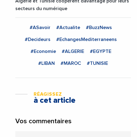
Algérie et Tunisie coopérent davantage pour leurs
secteurs du numérique
#ASavoir
#Actualite
#BuzzNews
#Decideurs
#EchangesMediterraneens
#Economie
#ALGERIE
#EGYPTE
#LIBAN
#MAROC
#TUNISIE
RÉAGISSEZ
à cet article
Vos commentaires