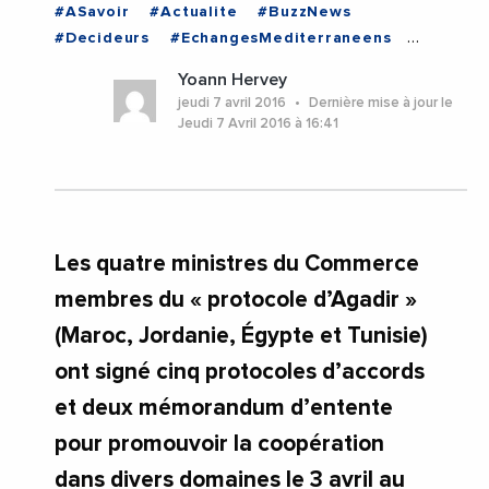
#ASavoir
#Actualite
#BuzzNews
#Decideurs
#EchangesMediterraneens
#Economie
#ALGERIE
#EGYPTE
#LIBAN
Yoann Hervey
#MAROC
#TUNISIE
jeudi 7 avril 2016
Dernière mise à jour le
Jeudi 7 Avril 2016 à 16:41
Les quatre ministres du Commerce
membres du « protocole d’Agadir »
(Maroc, Jordanie, Égypte et Tunisie)
ont signé cinq protocoles d’accords
et deux mémorandum d’entente
pour promouvoir la coopération
dans divers domaines le 3 avril au