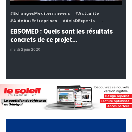
#EchangesMediterraneens
#Actualite
#AideAuxEntreprises
#AvisDExperts
#BuzzNews
#Decideurs
EBSOMED : Quels sont les résultats
#EchangesMediterraneens
#Economie
concrets de ce projet…
#Entreprises
#Institutions
#PhotosEtVideos
mardi 2 juin 2020