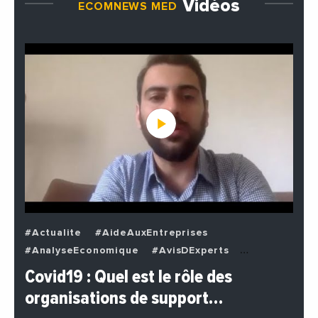
Vidéos
ECOMNEWS MED
#Actualite
#AideAuxEntreprises
#AnalyseEconomique
#AvisDExperts
#BuzzNews
#Decideurs
Covid19 : Quel est le rôle des
#EchangesMediterraneens
#Economie
organisations de support…
#EnDirectDe
#Entreprises
#Institutions