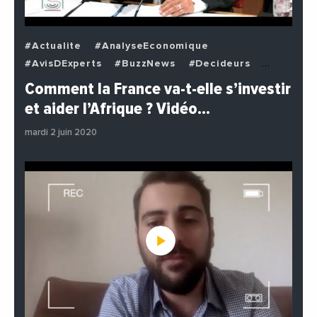
#Actualite
#AnalyseEconomique
#AvisDExperts
#BuzzNews
#Decideurs
#EchangesMediterraneens
#Economie
Comment la France va-t-elle s’investir
#EnDirectDe
#Institutions
#PhotosEtVideos
et aider l’Afrique ? Vidéo…
#Politique
mardi 2 juin 2020