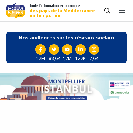
Toute l'information économique
des pays de la Méditerranée
en temps réel
Nos audiences sur les réseaux sociaux
1.2M
88,6K
1,2M
1,22K
2,6K