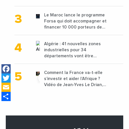
de 68 millions de $ pour traiter
les déchets textiles
Le Maroc lance le programme
Forsa qui doit accompagner et
financer 10 000 porteurs de
projets avec une enveloppe de
1,25 milliard de dirhams
Algérie : 41 nouvelles zones
industrielles pour 34
départements vont être
lancées
Facebook
Comment la France va-t-elle
Twitter
s’investir et aider l’Afrique ?
Email
Vidéo de Jean-Yves Le Drian,
ministre des Affaires
Share
étrangères de la France