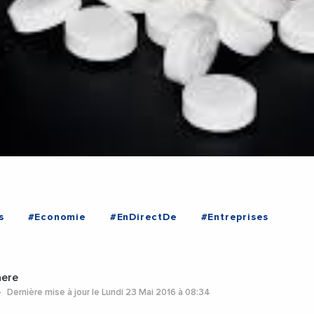
s
#Economie
#EnDirectDe
#Entreprises
aere
Dernière mise à jour le Lundi 23 Mai 2016 à 08:34