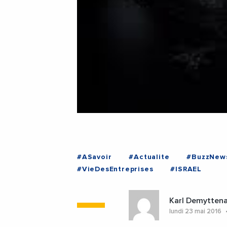
#ASavoir
#Actualite
#BuzzNew
#VieDesEntreprises
#ISRAEL
Karl Demytten
lundi 23 mai 2016