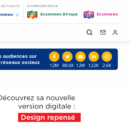
 L'ACTUALITÉ
ECOMNEWS MEDIA
Ecomnews Afrique
Ecomnews
omnews
 audiences sur
 réseaux sociaux
1.2M
88,6K
1,2M
1,22K
2,6K