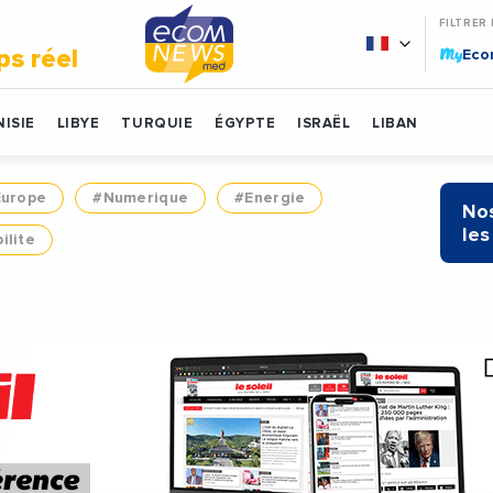
FILTRER
My
ps réel
Ec
ISIE
LIBYE
TURQUIE
ÉGYPTE
ISRAËL
LIBAN
Europe
#Numerique
#Energie
Nos
les
ilite