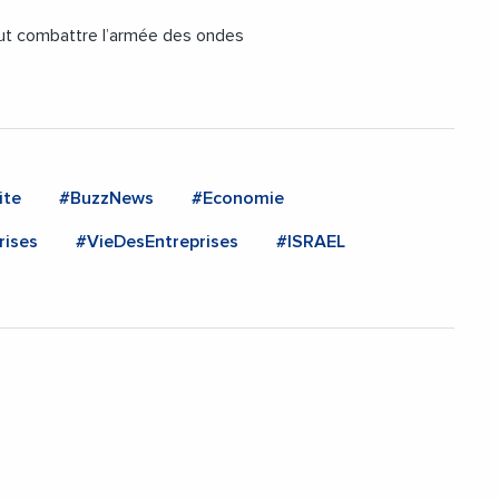
eut combattre l’armée des ondes
ite
#BuzzNews
#Economie
rises
#VieDesEntreprises
#ISRAEL