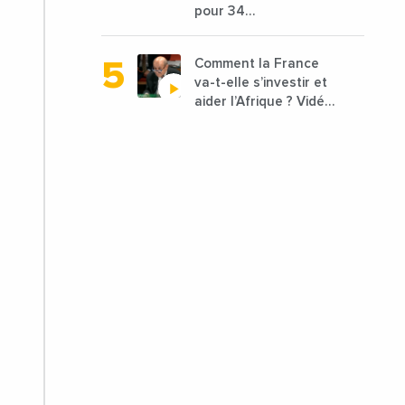
pour 34
dirhams
départements vont
être lancées
Comment la France
va-t-elle s’investir et
aider l’Afrique ? Vidéo
de Jean-Yves Le
Drian, ministre des
Affaires étrangères
de la France