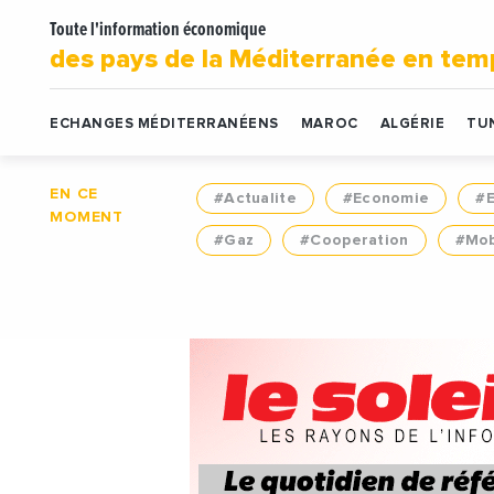
Toute l'information économique
des pays de la Méditerranée en tem
ECHANGES MÉDITERRANÉENS
MAROC
ALGÉRIE
TUN
EN CE
#Actualite
#Economie
#
MOMENT
#Gaz
#Cooperation
#Mob