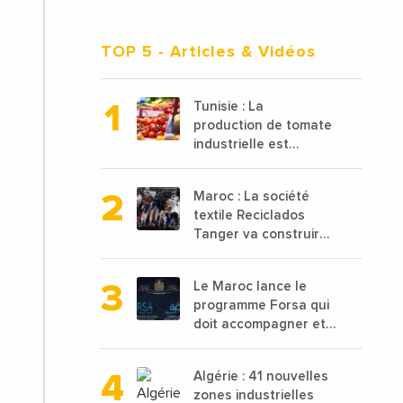
TOP 5
- Articles & Vidéos
Tunisie : La
production de tomate
industrielle est
attendue à 850 000
tonnes en 2025 en
Maroc : La société
baisse de 15%
textile Reciclados
Tanger va construire
une nouvelle usine de
68 millions de $ pour
Le Maroc lance le
traiter les déchets
programme Forsa qui
textiles
doit accompagner et
financer 10 000
porteurs de projets
Algérie : 41 nouvelles
avec une enveloppe
zones industrielles
de 1,25 milliard de