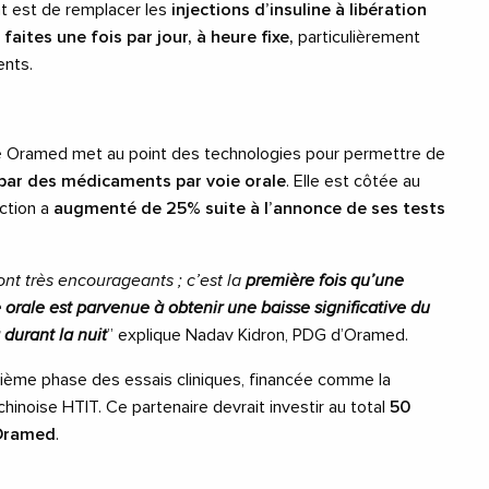
t est de remplacer les
injections d’insuline à libération
faites une fois par jour, à heure fixe,
particulièrement
ents.
é Oramed met au point des technologies pour permettre de
 par des médicaments par voie orale
. Elle est côtée au
action a
augmenté de 25% suite à l’annonce de ses tests
sont très encourageants ; c’est la
première fois qu’une
e orale est parvenue à obtenir une baisse significative du
durant la nuit
” explique Nadav Kidron, PDG d’Oramed.
isième phase des essais cliniques, financée comme la
chinoise HTIT. Ce partenaire devrait investir au total
50
 Oramed
.