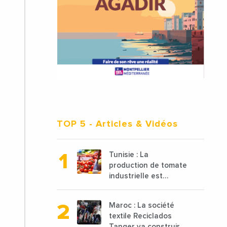
TOP 5
- Articles & Vidéos
Tunisie : La
production de tomate
industrielle est
attendue à 850 000
tonnes en 2025 en
Maroc : La société
baisse de 15%
textile Reciclados
Tanger va construire