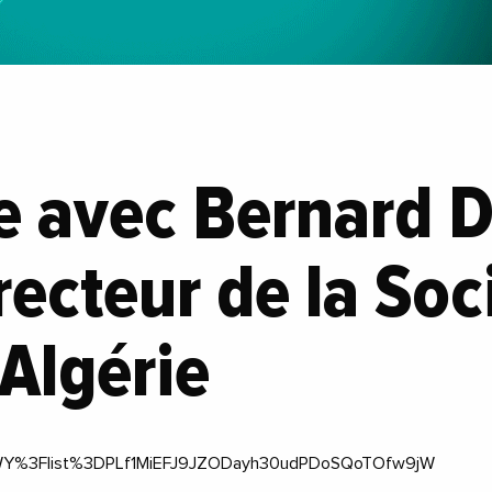
e avec Bernard 
recteur de la Soc
Algérie
YqWY%3Flist%3DPLf1MiEFJ9JZODayh30udPDoSQoTOfw9jW