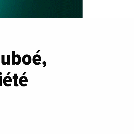
Duboé,
iété