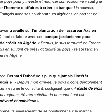
ur pays pour y investir et relancer son économie
» souligne
er l’homme d’affaires à créer sa banque
. Un nouveau
 Français avec ses collaborateurs algériens, en partant de
 avoir
travaillé sur l’implantation de l’assureur Axa en
 Duboé collabore avec une
banque jordanienne pour
de crédit en Algérie
. «
Depuis, je suis retourné en France
is en suivant de près l’actualité du pays
» relate l’ancien
érale Algérie.
ence,
Bernard Duboé voit plus que jamais l’intérêt
Algérie
: «
Depuis mon arrivée, le pays a considérablement
cer
» estime le consultant, soulignant que «
il
existe de vrais
j’ai toujours été très satisfait du personnel qui est
 dévoué et ambitieux
».
epreneurs envisageant de se positionner sur le marché