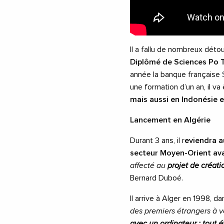
Il a fallu de nombreux déto
Diplômé de Sciences Po 
année la banque française
une formation d’un an, il v
mais aussi en Indonésie e
Lancement en Algérie
Durant 3 ans, il r
eviendra a
secteur Moyen-Orient avan
affecté au
projet de créati
Bernard Duboé.
Il arrive à Alger en 1998, da
des premiers étrangers à v
avec un ordinateur : tout éta