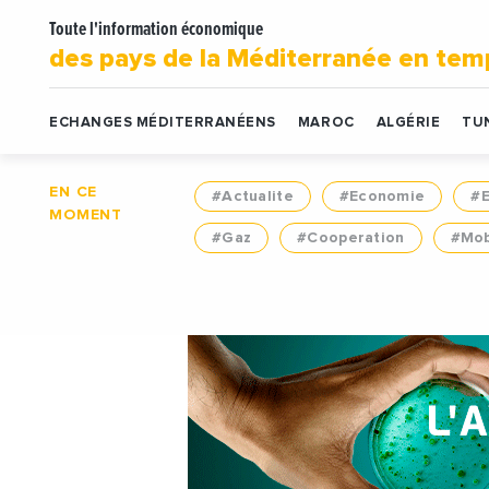
Toute l'information économique
des pays de la Méditerranée en tem
ECHANGES MÉDITERRANÉENS
MAROC
ALGÉRIE
TUN
EN CE
#Actualite
#Economie
#
MOMENT
#Gaz
#Cooperation
#Mob