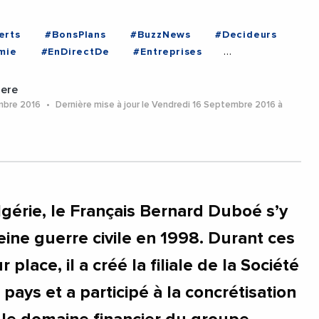
erts
#BonsPlans
#BuzzNews
#Decideurs
mie
#EnDirectDe
#Entreprises
ses
#ALGERIE
ere
mbre 2016
Dernière mise à jour le Vendredi 16 Septembre 2016 à
gérie, le Français Bernard Duboé s’y
leine guerre civile en 1998. Durant ces
 place, il a créé la filiale de la Société
pays et a participé à la concrétisation