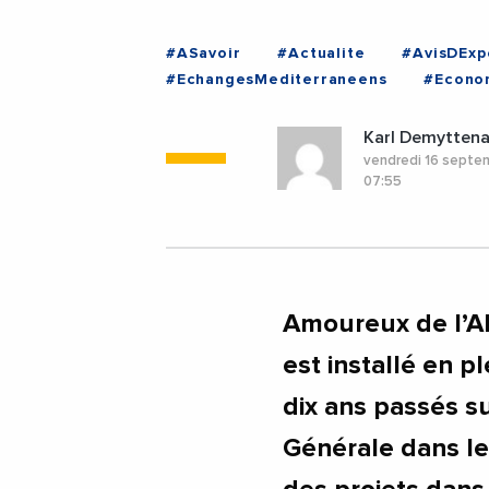
#ASavoir
#Actualite
#AvisDExp
#EchangesMediterraneens
#Econo
#PhotosEtVideos
#VieDesEntrepri
Karl Demyttena
vendredi 16 septe
07:55
Amoureux de l’Al
est installé en p
dix ans passés sur
Générale dans le 