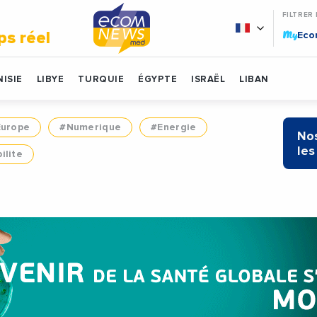
FILTRER
My
ps réel
Ec
ISIE
LIBYE
TURQUIE
ÉGYPTE
ISRAËL
LIBAN
Europe
#Numerique
#Energie
Nos
les
ilite