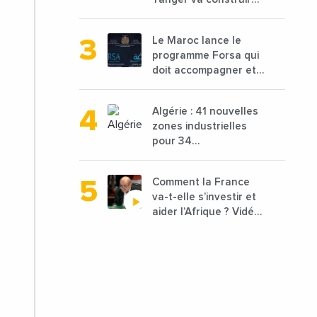
une nouvelle usine de
68 millions de $ pour
Le Maroc lance le
traiter les déchets
programme Forsa qui
textiles
doit accompagner et
financer 10 000
porteurs de projets
Algérie : 41 nouvelles
avec une enveloppe
zones industrielles
de 1,25 milliard de
pour 34
dirhams
départements vont
être lancées
Comment la France
va-t-elle s’investir et
aider l’Afrique ? Vidéo
de Jean-Yves Le
Drian, ministre des
Affaires étrangères
de la France