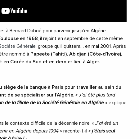
urs à Bernard Duboé pour parvenir jusqu’en Algérie.
Toulouse en 1968
, il rejoint en septembre de cette même
Société Générale
, groupe qu’il quittera… en mai 2001. Après
a être nommé à
Papeete (Tahiti), Abidjan (Côte-d’Ivoire),
t en Corée du Sud et en dernier lieu à Alger.
u siège de la banque à Paris pour travailler au sein du
t de se spécialiser sur l’Algérie
. «
J’ai été plus tard
on de la filiale de la Société Générale en Algérie
» explique
ns le contexte difficile de la décennie noire. «
J’ai été un
enir en Algérie depuis 1994
» raconte-t-il «
j’étais seul
it à faire !
».