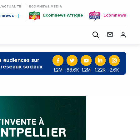
 L'ACTUALITÉ
ECOMNEWS MEDIA
Ecomnews Afrique
Ecomnews
omnews
 audiences sur
 réseaux sociaux
1.2M
88,6K
1,2M
1,22K
2,6K