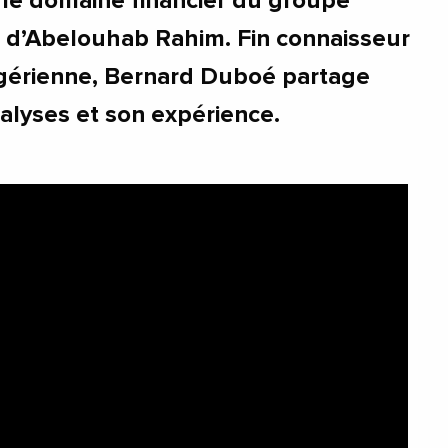
 le domaine financier du groupe
a d’Abelouhab Rahim. Fin connaisseur
lgérienne, Bernard Duboé partage
alyses et son expérience.