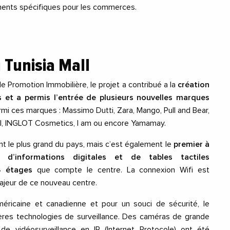
nts spécifiques pour les commerces.
 Tunisia Mall
de Promotion Immobilière, le projet a contribué a la
création
 et a permis l’entrée de plusieurs nouvelles marques
mi ces marques : Massimo Dutti, Zara, Mango, Pull and Bear,
il, INGLOT Cosmetics, I am ou encore Yamamay.
t le plus grand du pays, mais c’est également le
premier à
d’informations digitales et de tables tactiles
4 étages
que compte le centre. La connexion Wifi est
majeur de ce nouveau centre.
éricaine et canadienne et pour un souci de sécurité, le
ères technologies de surveillance. Des caméras de grande
de vidéosurveillance en IP (Internet Protocole) ont été