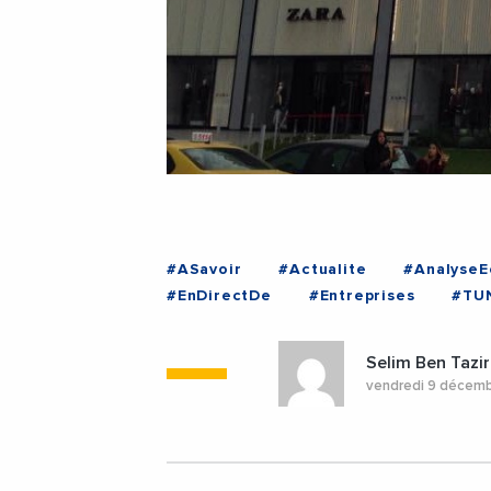
#ASavoir
#Actualite
#Analyse
#EnDirectDe
#Entreprises
#TUN
Selim Ben Tazir
vendredi 9 décem