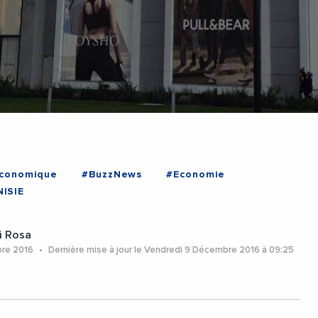
Economique
#BuzzNews
#Economie
ISIE
i Rosa
bre 2016
Dernière mise à jour le Vendredi 9 Décembre 2016 à 09:25