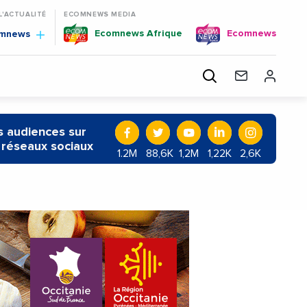
 L'ACTUALITÉ
ECOMNEWS MEDIA
Ecomnews Afrique
Ecomnews
omnews
 audiences sur
 réseaux sociaux
1.2M
88,6K
1,2M
1,22K
2,6K