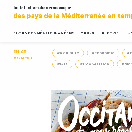
Toute l'information économique
des pays de la Méditerranée en tem
ECHANGES MÉDITERRANÉENS
MAROC
ALGÉRIE
TUN
EN CE
#Actualite
#Economie
#
MOMENT
#Gaz
#Cooperation
#Mob