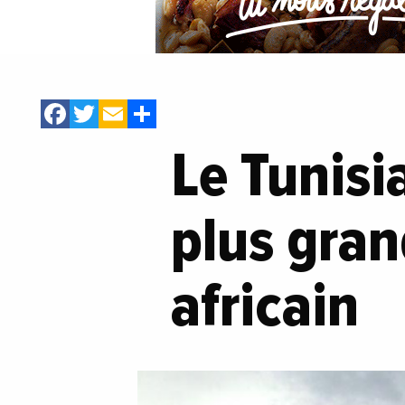
Facebook
Twitter
Email
Share
Le Tunisi
plus gra
africain