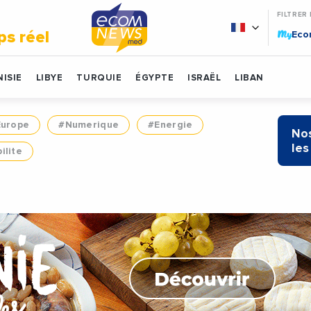
FILTRER
My
ps réel
Ec
ISIE
LIBYE
TURQUIE
ÉGYPTE
ISRAËL
LIBAN
Europe
#Numerique
#Energie
Nos
les
ilite