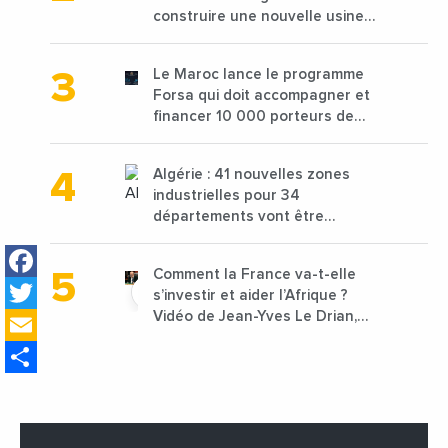
construire une nouvelle usine
de 68 millions de $ pour traiter
les déchets textiles
Le Maroc lance le programme
Forsa qui doit accompagner et
financer 10 000 porteurs de
projets avec une enveloppe de
1,25 milliard de dirhams
Algérie : 41 nouvelles zones
industrielles pour 34
départements vont être
lancées
Facebook
Comment la France va-t-elle
Twitter
s’investir et aider l’Afrique ?
Email
Vidéo de Jean-Yves Le Drian,
ministre des Affaires
Share
étrangères de la France