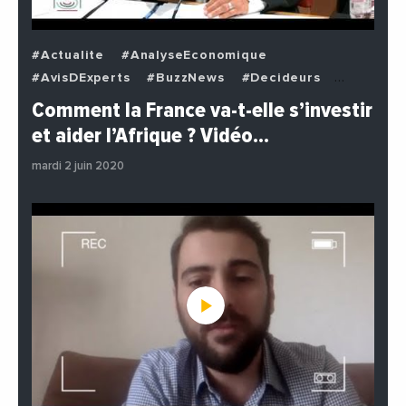
#Actualite
#AnalyseEconomique
#AvisDExperts
#BuzzNews
#Decideurs
#EchangesMediterraneens
#Economie
Comment la France va-t-elle s’investir
#EnDirectDe
#Institutions
#PhotosEtVideos
et aider l’Afrique ? Vidéo…
#Politique
mardi 2 juin 2020