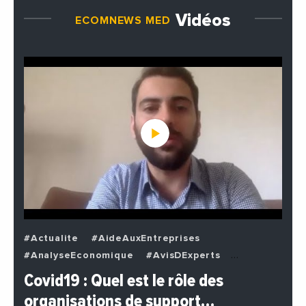
Vidéos
ECOMNEWS MED
#Actualite
#AideAuxEntreprises
#AnalyseEconomique
#AvisDExperts
#BuzzNews
#Decideurs
Covid19 : Quel est le rôle des
#EchangesMediterraneens
#Economie
organisations de support…