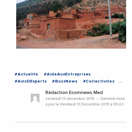
#Actualite
#AideAuxEntreprises
#AvisDExperts
#BuzzNews
#Collectivites
#Decideurs
#Economie
#Emploi
Rédaction Ecomnews Med
#EmploiFormation
#EnDirectDe
vendredi 13 décembre 2019
Dernière mise
#Entreprises
#Politique
#VieDesEntreprises
à jour le Vendredi 13 Décembre 2019 à 09:43
#MAROC