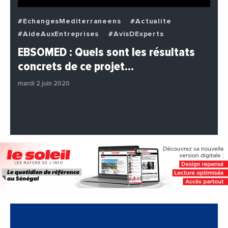
#EchangesMediterraneens
#Actualite
#AideAuxEntreprises
#AvisDExperts
#BuzzNews
#Decideurs
EBSOMED : Quels sont les résultats
#EchangesMediterraneens
#Economie
concrets de ce projet…
#Entreprises
#Institutions
#PhotosEtVideos
mardi 2 juin 2020