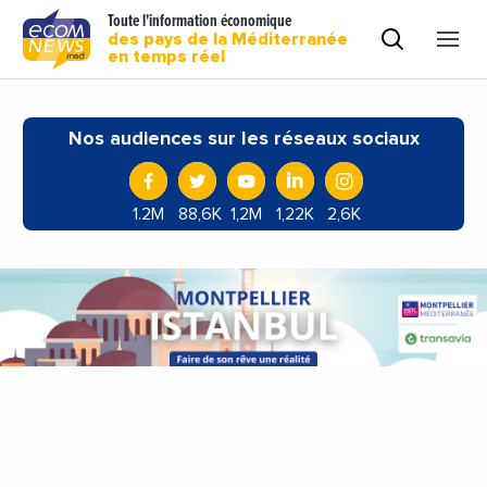
Toute l'information économique
des pays de la Méditerranée
en temps réel
Nos audiences sur les réseaux sociaux
1.2M
88,6K
1,2M
1,22K
2,6K