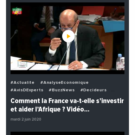
#Actualite
#AnalyseEconomique
#AvisDExperts
#BuzzNews
#Decideurs
#EchangesMediterraneens
#Economie
Comment la France va-t-elle s’investir
#EnDirectDe
#Institutions
#PhotosEtVideos
et aider l’Afrique ? Vidéo…
#Politique
mardi 2 juin 2020