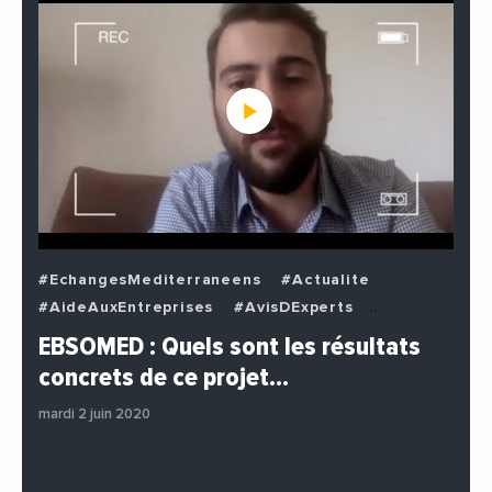
#EchangesMediterraneens
#Actualite
#AideAuxEntreprises
#AvisDExperts
#BuzzNews
#Decideurs
EBSOMED : Quels sont les résultats
#EchangesMediterraneens
#Economie
concrets de ce projet…
#Entreprises
#Institutions
#PhotosEtVideos
mardi 2 juin 2020