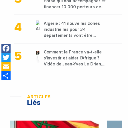
Forsa qui doit accompagner et
financer 10 000 porteurs de
projets avec une enveloppe de
1,25 milliard de dirhams
Algérie : 41 nouvelles zones
industrielles pour 34
départements vont être
lancées
Facebook
Comment la France va-t-elle
Twitter
s’investir et aider l’Afrique ?
Email
Vidéo de Jean-Yves Le Drian,
ministre des Affaires
Share
étrangères de la France
ARTICLES
Liés