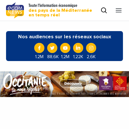
Toute l'information économique
des pays de la Méditerranée
en temps réel
Nos audiences sur les réseaux sociaux
1.2M
88,6K
1,2M
1,22K
2,6K