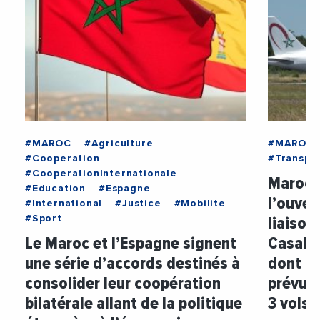
#MAROC
#Agriculture
#MAROC
#Cooperation
#Transpo
#CooperationInternationale
Maroc :
#Education
#Espagne
l’ouver
#International
#Justice
#Mobilite
liaison
#Sport
Le Maroc et l’Espagne signent
Casabla
une série d’accords destinés à
dont la
consolider leur coopération
prévue 
bilatérale allant de la politique
3 vols