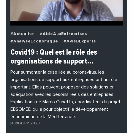
#Actualite
#AideAuxEntreprises
#AnalyseEconomique
#AvisDExperts
#BuzzNews
#Decideurs
Covid19 : Quel est le rôle des
#EchangesMediterraneens
#Economie
organisations de support…
#EnDirectDe
#Entreprises
#Institutions
#PhotosEtVideos
Pour surmonter la crise liée au coronavirus, les
organisations de support aux entreprises ont un rôle
important. Elles peuvent proposer des solutions en
adéquation avec les besoins réels des entreprises.
Explications de Marco Cunetto, coordinateur du projet
EBSOMED qui a pour objectif le développement
économique de la Méditerranée.
jeudi 4 juin 2020