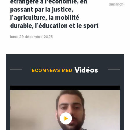
étrangère à l’économie, en
dimanche 2
passant par la justice,
l’agriculture, la mobilité
durable, l’éducation et le sport
lundi 29 décembre 2025
Vidéos
ECOMNEWS MED