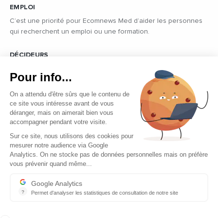
EMPLOI
C’est une priorité pour Ecomnews Med d’aider les personnes
qui recherchent un emploi ou une formation.
DÉCIDEURS
Quels sont les décideurs qui font l’actualité économique et
Pour info...
politique des pays du pourtour de la Méditerranée.
On a attendu d'être sûrs que le contenu de
ce site vous intéresse avant de vous
déranger, mais on aimerait bien vous
accompagner pendant votre visite.
Sur ce site, nous utilisons des cookies pour
mesurer notre audience via Google
Copyright © 2026 - Tous droits réservés
Analytics. On ne stocke pas de données personnelles mais on préfère
vous prévenir quand même...
Qui sommes-nous ?
Contact
Google Analytics
?
Permet d'analyser les statistiques de consultation de notre site
Mentions légales
Indispensable pour piloter notre site internet, il permet de mesure
Ecomnews Med recrute