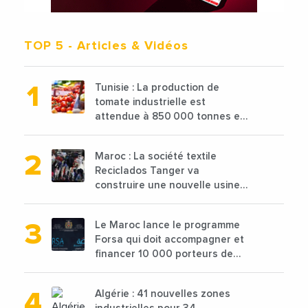
TOP 5
- Articles & Vidéos
Tunisie : La production de
tomate industrielle est
attendue à 850 000 tonnes en
2025 en baisse de 15%
Maroc : La société textile
Reciclados Tanger va
construire une nouvelle usine
de 68 millions de $ pour traiter
les déchets textiles
Le Maroc lance le programme
Forsa qui doit accompagner et
financer 10 000 porteurs de
projets avec une enveloppe de
1,25 milliard de dirhams
Algérie : 41 nouvelles zones