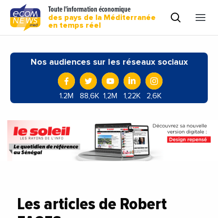
Toute l'information économique
des pays de la Méditerranée
en temps réel
Nos audiences sur les réseaux sociaux
1.2M
88,6K
1,2M
1,22K
2,6K
Les articles de Robert