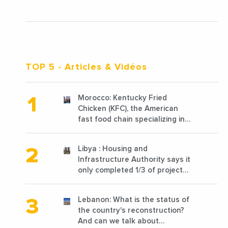
TOP 5
- Articles & Vidéos
Morocco: Kentucky Fried
Chicken (KFC), the American
fast food chain specializing in
chicken cooked, has
announced the opening of 10
Libya : Housing and
new points of sale in 2022
Infrastructure Authority says it
only completed 1/3 of projects
planned before 2011
Lebanon: What is the status of
the country's reconstruction?
And can we talk about