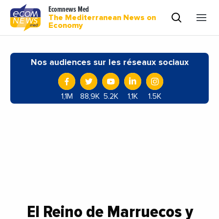
Ecomnews Med
The Mediterranean News on
Economy
Nos audiences sur les réseaux sociaux
1,1M
88,9K
5.2K
1,1K
1.5K
El Reino de Marruecos y