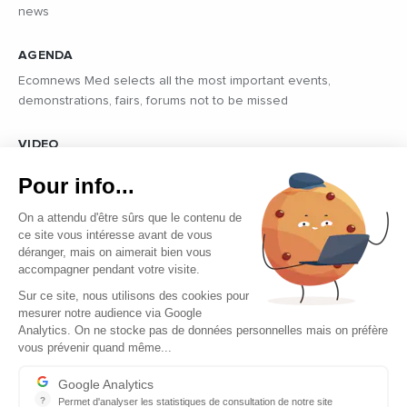
news
AGENDA
Ecomnews Med selects all the most important events,
demonstrations, fairs, forums not to be missed
VIDEO
Find all the reports and interviews in the field carried out by our
Pour info...
professional journalists on the most dynamic regional players
On a attendu d'être sûrs que le contenu de
ce site vous intéresse avant de vous
déranger, mais on aimerait bien vous
accompagner pendant votre visite.
Sur ce site, nous utilisons des cookies pour
mesurer notre audience via Google
Copyright © 2026 - Tous droits réservés
Analytics. On ne stocke pas de données personnelles mais on préfère
vous prévenir quand même...
Contact
Legal mentions
Google Analytics
?
Permet d'analyser les statistiques de consultation de notre site