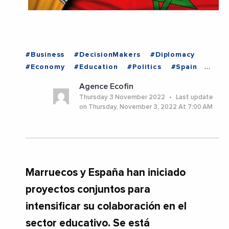
#Business
#DecisionMakers
#Diplomacy
#Economy
#Education
#Politics
#Spain
#MOROCCO
Agence Ecofin
Thursday 3 November 2022
Last update
on Thursday, November 3, 2022 At 7:00 AM
Marruecos y España han iniciado
proyectos conjuntos para
intensificar su colaboración en el
sector educativo. Se está