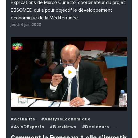
Explications de Marco Cunetto, coordinateur du projet
EBSOMED qui a pour objectif le développement
économique de la Méditerranée.
jeudi 4 juin 2020
#Actualite
#AnalyseEconomique
#AvisDExperts
#BuzzNews
#Decideurs
#EchangesMediterraneens
#Economie
Comment la France va-t-elle s’investir