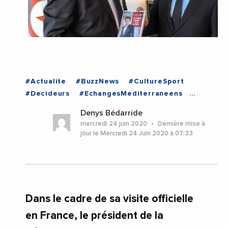
#Actualite
#BuzzNews
#CultureSport
#Decideurs
#EchangesMediterraneens
#Politique
#TUNISIE
Denys Bédarride
mercredi 24 juin 2020
Dernière mise à
jour le Mercredi 24 Juin 2020 à 07:33
Dans le cadre de sa visite officielle
en France, le président de la