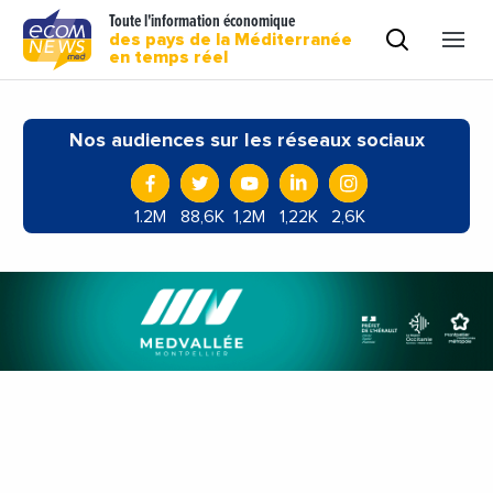
Toute l'information économique
des pays de la Méditerranée
en temps réel
Nos audiences sur les réseaux sociaux
1.2M
88,6K
1,2M
1,22K
2,6K