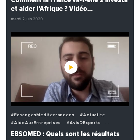
#EnDirectDe
#Institutions
#PhotosEtVideos
et aider l’Afrique ? Vidéo…
#Politique
mardi 2 juin 2020
#EchangesMediterraneens
#Actualite
#AideAuxEntreprises
#AvisDExperts
#BuzzNews
#Decideurs
EBSOMED : Quels sont les résultats
#EchangesMediterraneens
#Economie