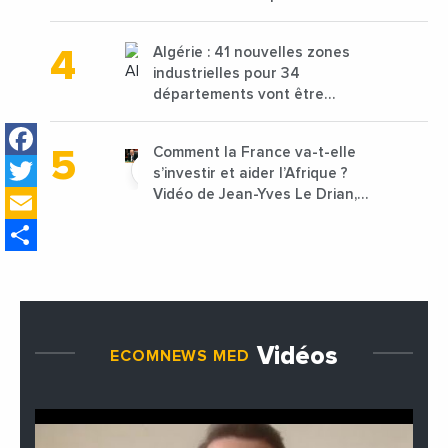
projets avec une enveloppe de
1,25 milliard de dirhams
Algérie : 41 nouvelles zones
industrielles pour 34
départements vont être
lancées
Facebook
Comment la France va-t-elle
Twitter
s’investir et aider l’Afrique ?
Email
Vidéo de Jean-Yves Le Drian,
ministre des Affaires
Share
étrangères de la France
Vidéos
ECOMNEWS MED