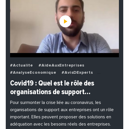
#Actualite
#AideAuxEntreprises
#AnalyseEconomique
#AvisDExperts
#BuzzNews
#Decideurs
Covid19 : Quel est le rôle des
#EchangesMediterraneens
#Economie
organisations de support…
#EnDirectDe
#Entreprises
#Institutions
#PhotosEtVideos
Pour surmonter la crise liée au coronavirus, les
organisations de support aux entreprises ont un rôle
important. Elles peuvent proposer des solutions en
adéquation avec les besoins réels des entreprises.