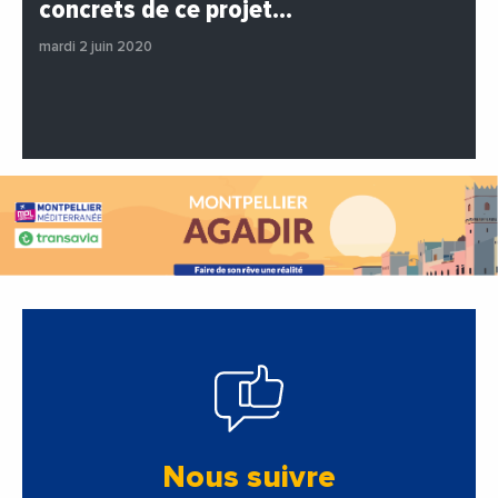
concrets de ce projet…
#Entreprises
#Institutions
#PhotosEtVideos
mardi 2 juin 2020
Nous suivre