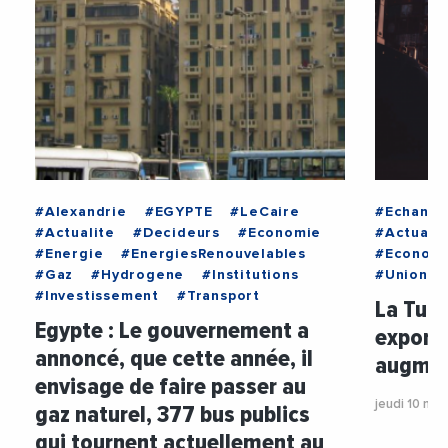
#Alexandrie
#EGYPTE
#LeCaire
#Echange
#Actualite
#Decideurs
#Economie
#Actualit
#Energie
#EnergiesRenouvelables
#Econom
#Gaz
#Hydrogene
#Institutions
#UnionEu
#Investissement
#Transport
La Tuni
Egypte : Le gouvernement a
exporta
annoncé, que cette année, il
augmen
envisage de faire passer au
jeudi 10 ma
gaz naturel, 377 bus publics
qui tournent actuellement au