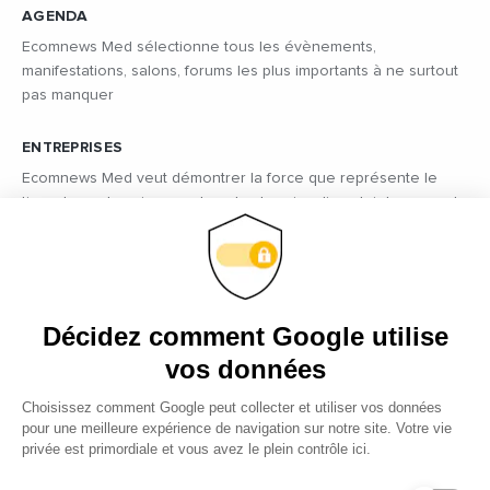
AGENDA
Ecomnews Med sélectionne tous les évènements,
manifestations, salons, forums les plus importants à ne surtout
pas manquer
ENTREPRISES
Ecomnews Med veut démontrer la force que représente le
tissu des entreprises sur tous les bassins d’emploi des pays du
pourtour méditerranéen en réalisant des focus sur les plus
innovantes d’entre elles.
VIDÉOS
Décidez comment Google utilise
Retrouvez tous les reportages et interviews de terrain réalisés
par nos journalistes professionnels sur les acteurs les plus
vos données
dynamiques des pays du pourtour méditerranéen.
Choisissez comment Google peut collecter et utiliser vos données
pour une meilleure expérience de navigation sur notre site. Votre vie
EMPLOI
privée est primordiale et vous avez le plein contrôle ici.
C’est une priorité pour Ecomnews Med d’aider les personnes
qui recherchent un emploi ou une formation.