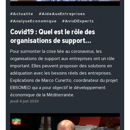
#Actualite
#AideAuxEntreprises
#AnalyseEconomique
#AvisDExperts
#BuzzNews
#Decideurs
Covid19 : Quel est le rôle des
#EchangesMediterraneens
#Economie
organisations de support…
#EnDirectDe
#Entreprises
#Institutions
#PhotosEtVideos
Pour surmonter la crise liée au coronavirus, les
organisations de support aux entreprises ont un rôle
important. Elles peuvent proposer des solutions en
adéquation avec les besoins réels des entreprises.
Explications de Marco Cunetto, coordinateur du projet
EBSOMED qui a pour objectif le développement
économique de la Méditerranée.
jeudi 4 juin 2020