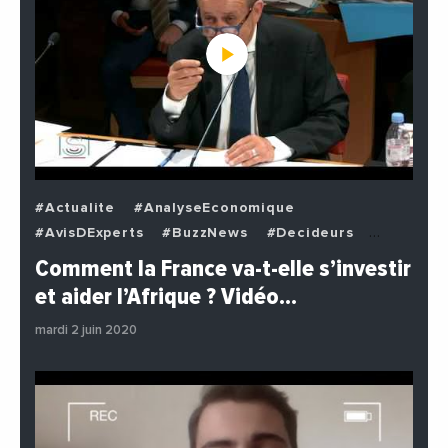
#Actualite
#AnalyseEconomique
#AvisDExperts
#BuzzNews
#Decideurs
#EchangesMediterraneens
#Economie
Comment la France va-t-elle s’investir
#EnDirectDe
#Institutions
#PhotosEtVideos
et aider l’Afrique ? Vidéo…
#Politique
mardi 2 juin 2020