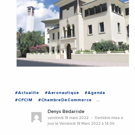
#Actualite
#Aeronautique
#Agenda
#CFCIM
#ChambreDeCommerce
#CooperationInternationale
#Economie
Denys Bédarride
#Emploi
#Entreprises
#Institutions
vendredi 18 mars 2022
Dernière mise à
#VieDesEntreprises
jour le Vendredi 18 Mars 2022 à 14:00
#EchangesMediterraneens
#France
#MAROC