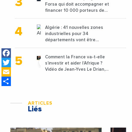
Forsa qui doit accompagner et
financer 10 000 porteurs de
projets avec une enveloppe de
1,25 milliard de dirhams
Algérie : 41 nouvelles zones
industrielles pour 34
départements vont être
lancées
Facebook
Comment la France va-t-elle
Twitter
s’investir et aider l’Afrique ?
Email
Vidéo de Jean-Yves Le Drian,
ministre des Affaires
Share
étrangères de la France
ARTICLES
Liés