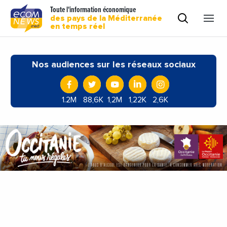
Toute l'information économique
des pays de la Méditerranée
en temps réel
Nos audiences sur les réseaux sociaux
1.2M
88,6K
1,2M
1,22K
2,6K