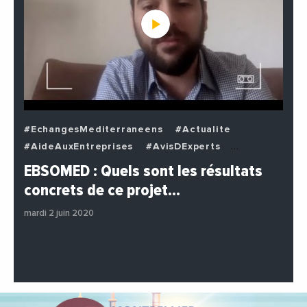
#EchangesMediterraneens
#Actualite
#AideAuxEntreprises
#AvisDExperts
#BuzzNews
#Decideurs
EBSOMED : Quels sont les résultats
#EchangesMediterraneens
#Economie
concrets de ce projet…
#Entreprises
#Institutions
#PhotosEtVideos
mardi 2 juin 2020