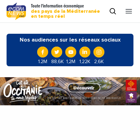
Toute l'information économique
des pays de la Méditerranée
en temps réel
Nos audiences sur les réseaux sociaux
1.2M
88,6K
1,2M
1,22K
2,6K