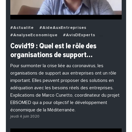
#Actualite
#AideAuxEntreprises
#AnalyseEconomique
#AvisDExperts
#BuzzNews
#Decideurs
Covid19 : Quel est le rôle des
#EchangesMediterraneens
#Economie
organisations de support…
#EnDirectDe
#Entreprises
#Institutions
#PhotosEtVideos
Pour surmonter la crise liée au coronavirus, les
organisations de support aux entreprises ont un rôle
important. Elles peuvent proposer des solutions en
adéquation avec les besoins réels des entreprises.
Explications de Marco Cunetto, coordinateur du projet
EBSOMED qui a pour objectif le développement
économique de la Méditerranée.
jeudi 4 juin 2020