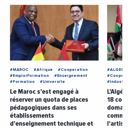
#MAROC
#Afrique
#Cooperation
#ALGERIE
#EmploiFormation
#Enseignement
#Coopera
#Formation
#Universite
#Industri
Le Maroc s’est engagé à
L’Algér
réserver un quota de places
18 conv
pédagogiques dans ses
domaine
établissements
commer
d’enseignement technique et
l'artisa