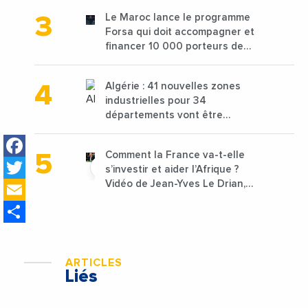
les déchets textiles
Le Maroc lance le programme
Forsa qui doit accompagner et
financer 10 000 porteurs de
projets avec une enveloppe de
1,25 milliard de dirhams
Algérie : 41 nouvelles zones
industrielles pour 34
départements vont être
lancées
Facebook
Comment la France va-t-elle
Twitter
s’investir et aider l’Afrique ?
Email
Vidéo de Jean-Yves Le Drian,
ministre des Affaires
Share
étrangères de la France
ARTICLES
Liés