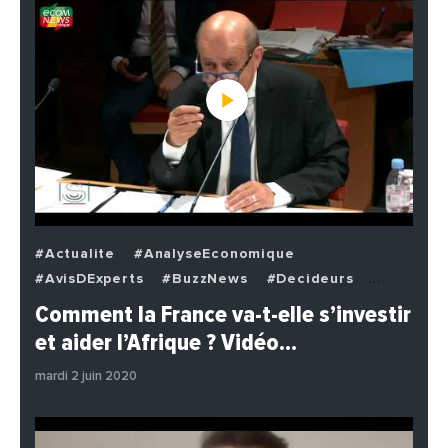
#Actualite
#AnalyseEconomique
#AvisDExperts
#BuzzNews
#Decideurs
#EchangesMediterraneens
#Economie
Comment la France va-t-elle s’investir
#EnDirectDe
#Institutions
#PhotosEtVideos
et aider l’Afrique ? Vidéo…
#Politique
mardi 2 juin 2020