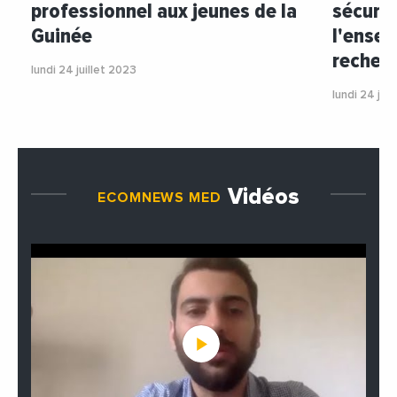
professionnel aux jeunes de la
sécurit
Guinée
l'ensei
recherc
lundi 24 juillet 2023
lundi 24 jui
Vidéos
ECOMNEWS MED