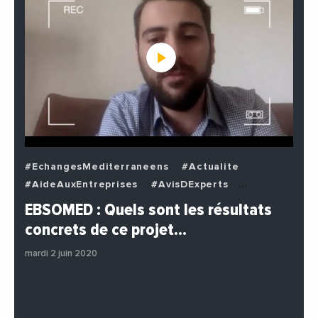
#EchangesMediterraneens
#Actualite
#AideAuxEntreprises
#AvisDExperts
#BuzzNews
#Decideurs
EBSOMED : Quels sont les résultats
#EchangesMediterraneens
#Economie
concrets de ce projet…
#Entreprises
#Institutions
#PhotosEtVideos
mardi 2 juin 2020