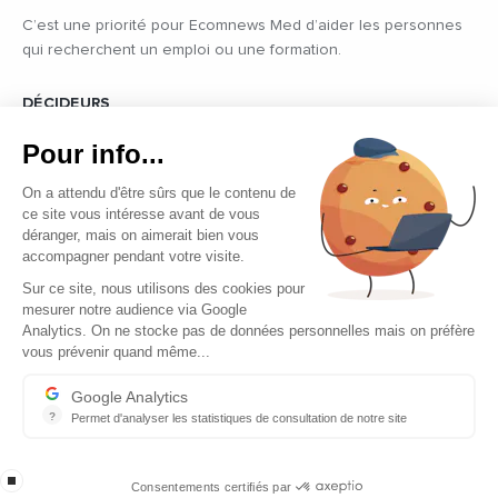
C’est une priorité pour Ecomnews Med d’aider les personnes
qui recherchent un emploi ou une formation.
DÉCIDEURS
Quels sont les décideurs qui font l’actualité économique et
Pour info...
politique des pays du pourtour de la Méditerranée.
On a attendu d'être sûrs que le contenu de
ce site vous intéresse avant de vous
déranger, mais on aimerait bien vous
accompagner pendant votre visite.
Sur ce site, nous utilisons des cookies pour
mesurer notre audience via Google
Copyright © 2026 - Tous droits réservés
Analytics. On ne stocke pas de données personnelles mais on préfère
vous prévenir quand même...
Qui sommes-nous ?
Contact
Google Analytics
?
Permet d'analyser les statistiques de consultation de notre site
Mentions légales
Indispensable pour piloter notre site internet, il permet de mesure
Ecomnews Med recrute
stop loading
Consentements certifiés par