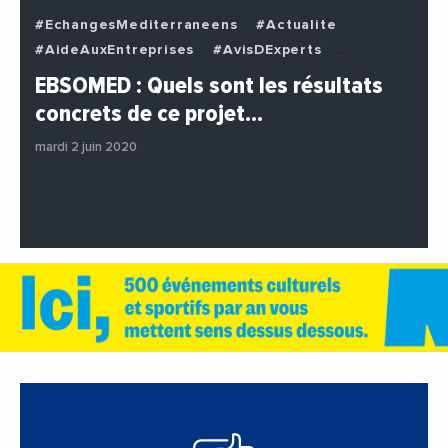
#EchangesMediterraneens
#Actualite
#AideAuxEntreprises
#AvisDExperts
#BuzzNews
#Decideurs
EBSOMED : Quels sont les résultats
#EchangesMediterraneens
#Economie
concrets de ce projet…
#Entreprises
#Institutions
#PhotosEtVideos
mardi 2 juin 2020