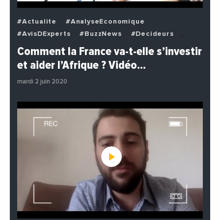
#Actualite
#AnalyseEconomique
#AvisDExperts
#BuzzNews
#Decideurs
#EchangesMediterraneens
#Economie
Comment la France va-t-elle s’investir
#EnDirectDe
#Institutions
#PhotosEtVideos
et aider l’Afrique ? Vidéo…
#Politique
mardi 2 juin 2020