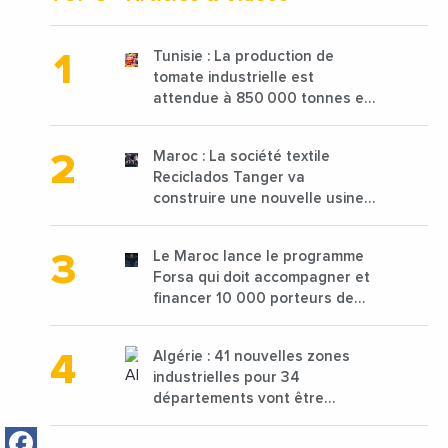
Tunisie : La production de
tomate industrielle est
attendue à 850 000 tonnes en
2025 en baisse de 15%
Maroc : La société textile
Reciclados Tanger va
construire une nouvelle usine
de 68 millions de $ pour traiter
les déchets textiles
Le Maroc lance le programme
Forsa qui doit accompagner et
financer 10 000 porteurs de
projets avec une enveloppe de
1,25 milliard de dirhams
Algérie : 41 nouvelles zones
industrielles pour 34
départements vont être
lancées
Facebook