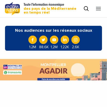
Toute l'information économique
des pays de la Méditerranée
en temps réel
Nos audiences sur les réseaux sociaux
1.2M
88,6K
1,2M
1,22K
2,6K