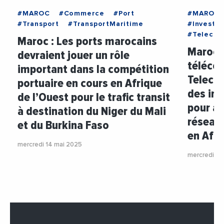
#MAROC
#Commerce
#Port
#MAROC
#Transport
#TransportMaritime
#Investi
#Telecom
Maroc : Les ports marocains
Maroc :
devraient jouer un rôle
téléco
important dans la compétition
Telecom
portuaire en cours en Afrique
des inv
de l’Ouest pour le trafic transit
pour am
à destination du Niger du Mali
réseau 
et du Burkina Faso
en Afr
mercredi 14 mai 2025
mercredi 14