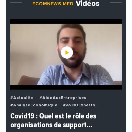
Vidéos
ECOMNEWS MED
#Actualite
#AideAuxEntreprises
#AnalyseEconomique
#AvisDExperts
#BuzzNews
#Decideurs
Covid19 : Quel est le rôle des
#EchangesMediterraneens
#Economie
organisations de support…
#EnDirectDe
#Entreprises
#Institutions