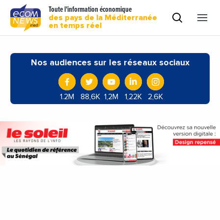
Toute l'information économique
des pays de la Méditerranée
en temps réel
Nos audiences sur les réseaux sociaux
1.2M
88,6K
1,2M
1,22K
2,6K