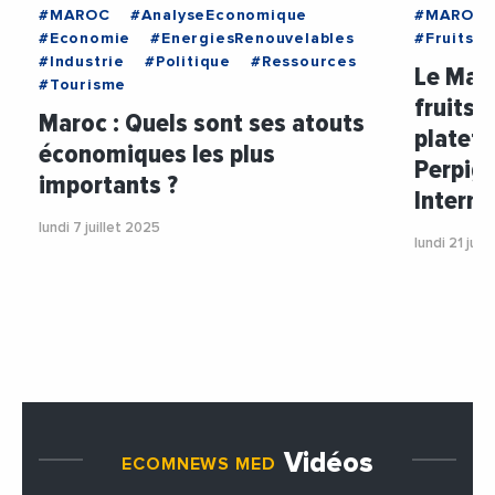
#MAROC
#AnalyseEconomique
#MAROC
#Economie
#EnergiesRenouvelables
#Fruits
#Industrie
#Politique
#Ressources
Le Mar
#Tourisme
fruits 
Maroc : Quels sont ses atouts
platefo
économiques les plus
Perpign
importants ?
Interna
lundi 7 juillet 2025
lundi 21 juil
Vidéos
ECOMNEWS MED