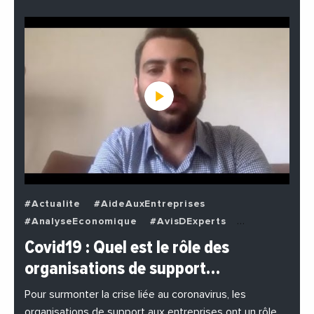
#Actualite
#AideAuxEntreprises
#AnalyseEconomique
#AvisDExperts
#BuzzNews
#Decideurs
Covid19 : Quel est le rôle des
#EchangesMediterraneens
#Economie
organisations de support…
#EnDirectDe
#Entreprises
#Institutions
#PhotosEtVideos
Pour surmonter la crise liée au coronavirus, les
organisations de support aux entreprises ont un rôle