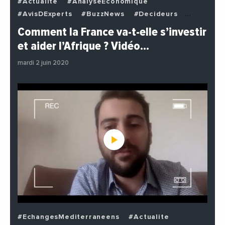
#Actualite
#AnalyseEconomique
#AvisDExperts
#BuzzNews
#Decideurs
#EchangesMediterraneens
#Economie
Comment la France va-t-elle s’investir
#EnDirectDe
#Institutions
#PhotosEtVideos
et aider l’Afrique ? Vidéo…
#Politique
mardi 2 juin 2020
#EchangesMediterraneens
#Actualite