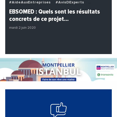
#AideAuxEntreprises
#AvisDExperts
#BuzzNews
#Decideurs
EBSOMED : Quels sont les résultats
#EchangesMediterraneens
#Economie
concrets de ce projet…
#Entreprises
#Institutions
#PhotosEtVideos
mardi 2 juin 2020