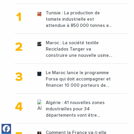
Tunisie : La production de
tomate industrielle est
attendue à 850 000 tonnes en
2025 en baisse de 15%
Maroc : La société textile
Reciclados Tanger va
construire une nouvelle usine
de 68 millions de $ pour traiter
les déchets textiles
Le Maroc lance le programme
Forsa qui doit accompagner et
financer 10 000 porteurs de
projets avec une enveloppe de
1,25 milliard de dirhams
Algérie : 41 nouvelles zones
industrielles pour 34
départements vont être
lancées
Facebook
Comment la France va-t-elle