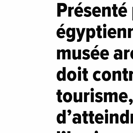
Présenté 
égyptien
musée ar
doit cont
tourisme
d’atteind