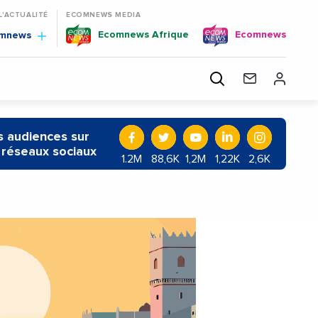
 L'ACTUALITÉ
ECOMNEWS MEDIA
Ecomnews Afrique
Ecomnews
omnews
 audiences sur
 réseaux sociaux
1.2M
88,6K
1,2M
1,22K
2,6K