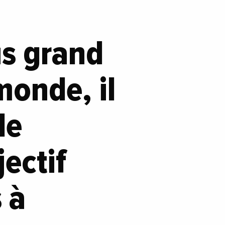
us grand
onde, il
le
ectif
 à