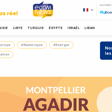
FILTRER
My
ps réel
Ec
ISIE
LIBYE
TURQUIE
ÉGYPTE
ISRAËL
LIBAN
Europe
#Numerique
#Energie
Nos
les
ation