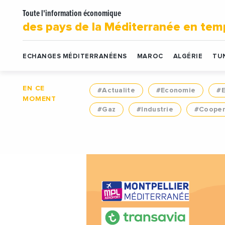
Toute l'information économique
des pays de la Méditerranée en tem
ECHANGES MÉDITERRANÉENS
MAROC
ALGÉRIE
TUN
EN CE
#Actualite
#Economie
#
MOMENT
#Gaz
#Industrie
#Cooper