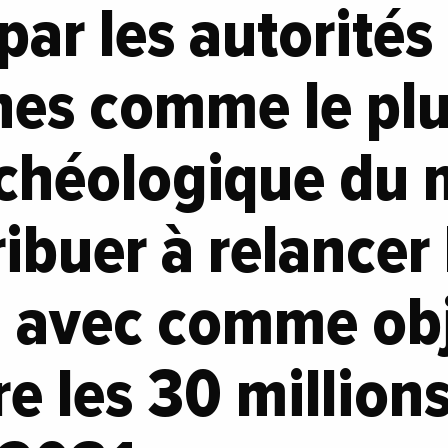
par les autorités
nes comme le pl
chéologique du m
ribuer à relancer 
, avec comme obj
re les 30 millions