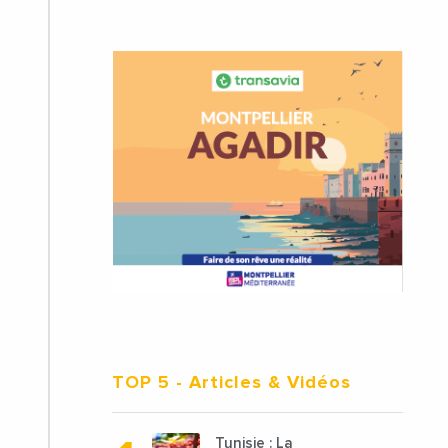
TOP 5
- Articles & Vidéos
Tunisie : La