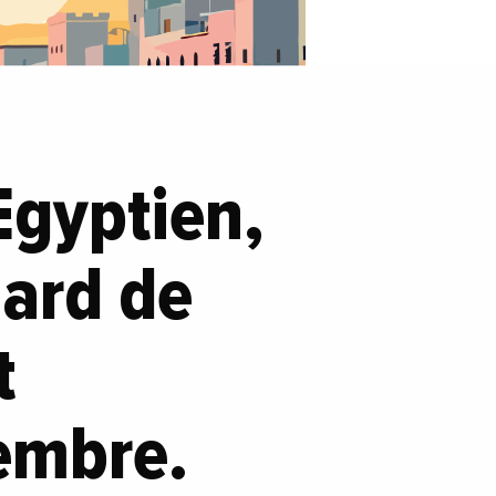
Egyptien,
iard de
t
embre.