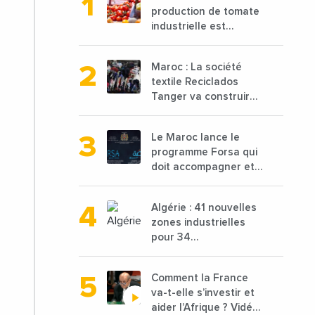
production de tomate
industrielle est
attendue à 850 000
tonnes en 2025 en
Maroc : La société
baisse de 15%
textile Reciclados
Tanger va construire
une nouvelle usine de
68 millions de $ pour
Le Maroc lance le
traiter les déchets
programme Forsa qui
textiles
doit accompagner et
financer 10 000
porteurs de projets
Algérie : 41 nouvelles
avec une enveloppe
zones industrielles
de 1,25 milliard de
pour 34
dirhams
départements vont
être lancées
Comment la France
va-t-elle s’investir et
aider l’Afrique ? Vidéo