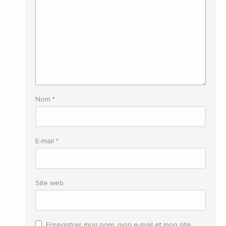
Nom
*
E-mail
*
Site web
Enregistrer mon nom, mon e-mail et mon site