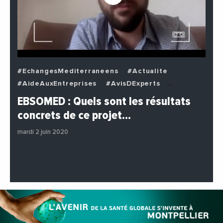
#EchangesMediterraneens
#Actualite
#AideAuxEntreprises
#AvisDExperts
#BuzzNews
#Decideurs
EBSOMED : Quels sont les résultats
#EchangesMediterraneens
#Economie
concrets de ce projet…
#Entreprises
#Institutions
#PhotosEtVideos
mardi 2 juin 2020