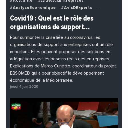
#Actualite
#AideAuxEntreprises
#AnalyseEconomique
#AvisDExperts
#BuzzNews
#Decideurs
Covid19 : Quel est le rôle des
#EchangesMediterraneens
#Economie
organisations de support…
#EnDirectDe
#Entreprises
#Institutions
#PhotosEtVideos
Pour surmonter la crise liée au coronavirus, les
organisations de support aux entreprises ont un rôle
important. Elles peuvent proposer des solutions en
adéquation avec les besoins réels des entreprises.
Explications de Marco Cunetto, coordinateur du projet
EBSOMED qui a pour objectif le développement
économique de la Méditerranée.
jeudi 4 juin 2020