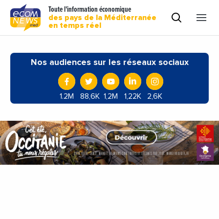
Toute l'information économique
des pays de la Méditerranée
en temps réel
Nos audiences sur les réseaux sociaux
1.2M
88,6K
1,2M
1,22K
2,6K