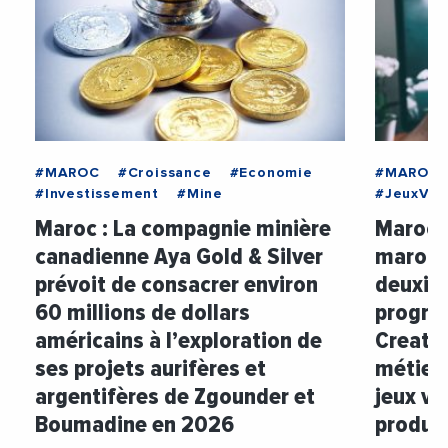
#MAROC
#Croissance
#Economie
#MAROC
#Investissement
#Mine
#JeuxVid
Maroc : La compagnie minière
Maroc :
canadienne Aya Gold & Silver
marocai
prévoit de consacrer environ
deuxiè
60 millions de dollars
progra
américains à l’exploration de
Creator
ses projets aurifères et
métier
argentifères de Zgounder et
jeux vi
Boumadine en 2026
produc