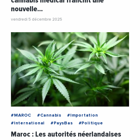
cannabis médical franchit une
nouvelle…
vendredi 5 décembre 2025
#MAROC
#Cannabis
#Importation
#International
#PaysBas
#Politique
Maroc : Les autorités néerlandaises