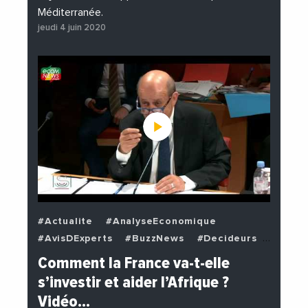
Méditerranée.
jeudi 4 juin 2020
#Actualite
#AnalyseEconomique
#AvisDExperts
#BuzzNews
#Decideurs
#EchangesMediterraneens
#Economie
Comment la France va-t-elle
#EnDirectDe
#Institutions
s’investir et aider l’Afrique ?
#PhotosEtVideos
#Politique
Vidéo…