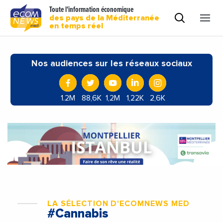
Toute l'information économique
des pays de la Méditerranée
en temps réel
Nos audiences sur les réseaux sociaux
1.2M
88,6K
1,2M
1,22K
2,6K
LA SÉLECTION D'ECOMNEWS MED
#Cannabis