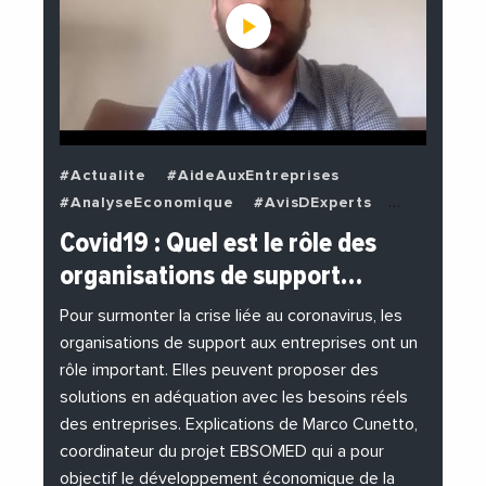
#Actualite
#AideAuxEntreprises
#AnalyseEconomique
#AvisDExperts
#BuzzNews
#Decideurs
Covid19 : Quel est le rôle des
#EchangesMediterraneens
#Economie
organisations de support…
#EnDirectDe
#Entreprises
#Institutions
#PhotosEtVideos
Pour surmonter la crise liée au coronavirus, les
organisations de support aux entreprises ont un
rôle important. Elles peuvent proposer des
solutions en adéquation avec les besoins réels
des entreprises. Explications de Marco Cunetto,
coordinateur du projet EBSOMED qui a pour
objectif le développement économique de la