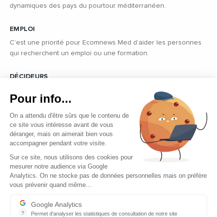
dynamiques des pays du pourtour méditerranéen.
EMPLOI
C’est une priorité pour Ecomnews Med d’aider les personnes
qui recherchent un emploi ou une formation.
DÉCIDEURS
Quels sont les décideurs qui font l’actualité économique et
Pour info...
politique des pays du pourtour de la Méditerranée.
On a attendu d'être sûrs que le contenu de
ce site vous intéresse avant de vous
déranger, mais on aimerait bien vous
accompagner pendant votre visite.
Sur ce site, nous utilisons des cookies pour
mesurer notre audience via Google
Copyright © 2026 - Tous droits réservés
Analytics. On ne stocke pas de données personnelles mais on préfère
vous prévenir quand même...
Qui sommes-nous ?
Contact
Google Analytics
?
Permet d'analyser les statistiques de consultation de notre site