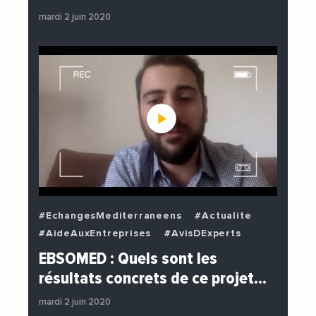
mardi 2 juin 2020
#EchangesMediterraneens
#Actualite
#AideAuxEntreprises
#AvisDExperts
#BuzzNews
#Decideurs
EBSOMED : Quels sont les
#EchangesMediterraneens
#Economie
résultats concrets de ce projet…
#Entreprises
#Institutions
mardi 2 juin 2020
#PhotosEtVideos