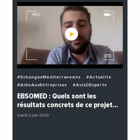
#EchangesMediterraneens
#Actualite
#AideAuxEntreprises
#AvisDExperts
#BuzzNews
#Decideurs
EBSOMED : Quels sont les
#EchangesMediterraneens
#Economie
résultats concrets de ce projet…
#Entreprises
#Institutions
mardi 2 juin 2020
#PhotosEtVideos