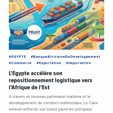
#EGYPTE
#BanqueAfricaineDeDeveloppement
#Commerce
#Exportation
#Importation
#Logistique
#Navire
#Transport
L’Egypte accélère son
#TransportMaritime
repositionnement logistique vers
l’Afrique de l’Est
A travers un nouveau partenariat maritime et le
développement de corridors multimodaux, Le Caire
entend renforcer son statut parmi les principaux