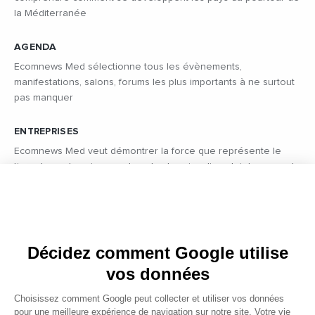
la Méditerranée
AGENDA
Ecomnews Med sélectionne tous les évènements,
manifestations, salons, forums les plus importants à ne surtout
pas manquer
ENTREPRISES
Ecomnews Med veut démontrer la force que représente le
tissu des entreprises sur tous les bassins d’emploi des pays du
pourtour méditerranéen en réalisant des focus sur les plus
innovantes d’entre elles.
VIDÉOS
Décidez comment Google utilise
Retrouvez tous les reportages et interviews de terrain réalisés
par nos journalistes professionnels sur les acteurs les plus
vos données
dynamiques des pays du pourtour méditerranéen.
Choisissez comment Google peut collecter et utiliser vos données
pour une meilleure expérience de navigation sur notre site. Votre vie