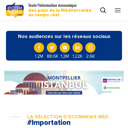
Toute l'information économique
des pays de la Méditerranée
en temps réel
Nos audiences sur les réseaux sociaux
1.2M
88,6K
1,2M
1,22K
2,6K
LA SÉLECTION D'ECOMNEWS MED
#Importation