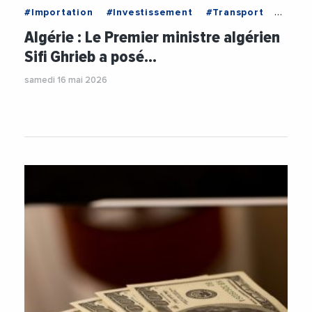
#Importation
#Investissement
#Transport
#Usine
Algérie : Le Premier ministre algérien
Sifi Ghrieb a posé…
samedi 16 mai 2026