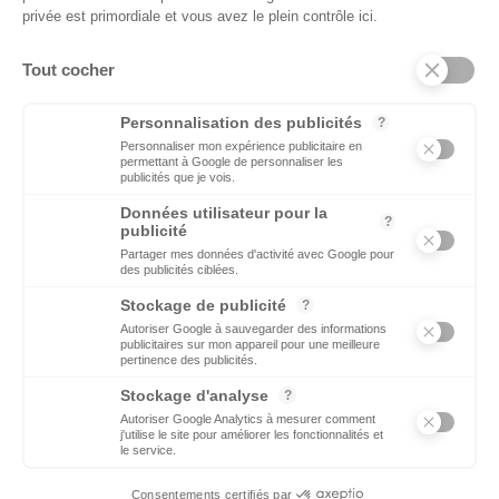
EMPLOI
privée est primordiale et vous avez le plein contrôle ici.
C’est une priorité pour Ecomnews Med d’aider les personnes
qui recherchent un emploi ou une formation.
Tout cocher
DÉCIDEURS
Personnalisation des publicités
?
Quels sont les décideurs qui font l’actualité économique et
Personnaliser mon expérience publicitaire en
permettant à Google de personnaliser les
politique des pays du pourtour de la Méditerranée.
publicités que je vois.
Données utilisateur pour la
?
publicité
Partager mes données d'activité avec Google pour
des publicités ciblées.
Stockage de publicité
?
Copyright © 2026 - Tous droits réservés
Autoriser Google à sauvegarder des informations
publicitaires sur mon appareil pour une meilleure
pertinence des publicités.
Qui sommes-nous ?
Stockage d'analyse
?
Contact
Autoriser Google Analytics à mesurer comment
j'utilise le site pour améliorer les fonctionnalités et
Mentions légales
le service.
Ecomnews Med recrute
Consentements certifiés par