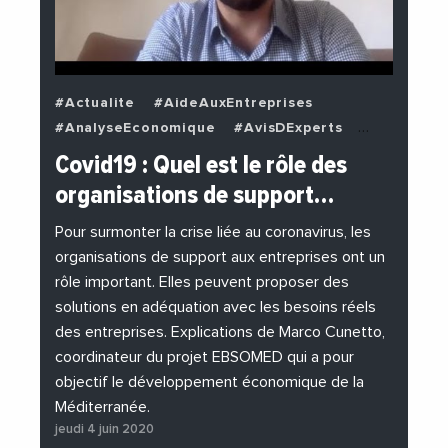
#Actualite
#AideAuxEntreprises
#AnalyseEconomique
#AvisDExperts
#BuzzNews
#Decideurs
Covid19 : Quel est le rôle des
#EchangesMediterraneens
#Economie
organisations de support…
#EnDirectDe
#Entreprises
#Institutions
#PhotosEtVideos
Pour surmonter la crise liée au coronavirus, les
organisations de support aux entreprises ont un
rôle important. Elles peuvent proposer des
solutions en adéquation avec les besoins réels
des entreprises. Explications de Marco Cunetto,
coordinateur du projet EBSOMED qui a pour
objectif le développement économique de la
Méditerranée.
jeudi 4 juin 2020