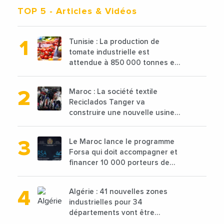
TOP 5
- Articles & Vidéos
Tunisie : La production de
tomate industrielle est
attendue à 850 000 tonnes en
2025 en baisse de 15%
Maroc : La société textile
Reciclados Tanger va
construire une nouvelle usine
de 68 millions de $ pour traiter
les déchets textiles
Le Maroc lance le programme
Forsa qui doit accompagner et
financer 10 000 porteurs de
projets avec une enveloppe de
1,25 milliard de dirhams
Algérie : 41 nouvelles zones
industrielles pour 34
départements vont être
lancées