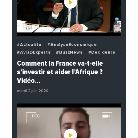
#Actualite
#AnalyseEconomique
#AvisDExperts
#BuzzNews
#Decideurs
#EchangesMediterraneens
#Economie
Comment la France va-t-elle
#EnDirectDe
#Institutions
s’investir et aider l’Afrique ?
#PhotosEtVideos
#Politique
Vidéo…
mardi 2 juin 2020