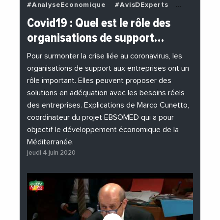
#AnalyseEconomique
#AvisDExperts
#BuzzNews
#Decideurs
Covid19 : Quel est le rôle des
#EchangesMediterraneens
#Economie
organisations de support…
#EnDirectDe
#Entreprises
#Institutions
#PhotosEtVideos
Pour surmonter la crise liée au coronavirus, les
organisations de support aux entreprises ont un
rôle important. Elles peuvent proposer des
solutions en adéquation avec les besoins réels
des entreprises. Explications de Marco Cunetto,
coordinateur du projet EBSOMED qui a pour
objectif le développement économique de la
Méditerranée.
jeudi 4 juin 2020