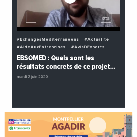
#EchangesMediterraneens
#Actualite
#AideAuxEntreprises
#AvisDExperts
#BuzzNews
#Decideurs
EBSOMED : Quels sont les
#EchangesMediterraneens
#Economie
résultats concrets de ce projet…
#Entreprises
#Institutions
mardi 2 juin 2020
#PhotosEtVideos