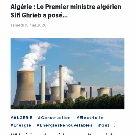
#Usine
Algérie : Le Premier ministre algérien
Sifi Ghrieb a posé…
samedi 16 mai 2026
#ALGERIE
#Construction
#Electricite
#Energie
#EnergiesRenouvelables
#Gaz
#Investissement
#Investissements