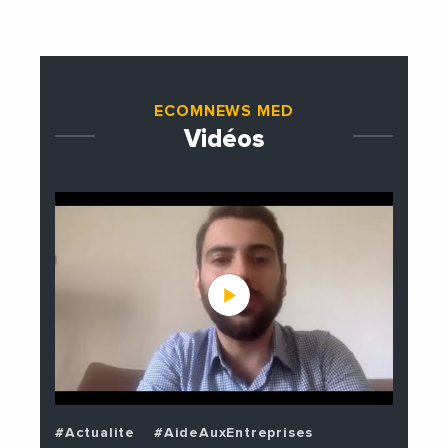
étrangères de la France
ECOMNEWS MED
Vidéos
#Actualite
#AideAuxEntreprises