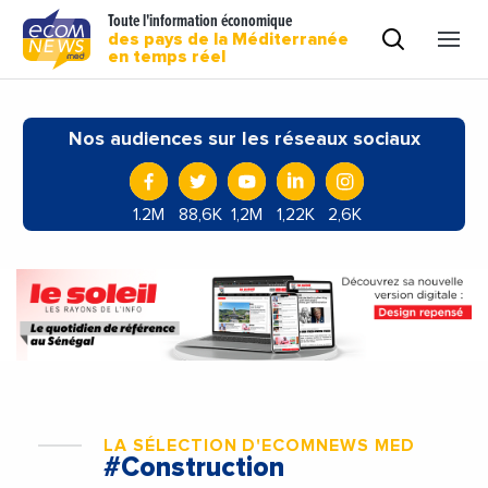
Toute l'information économique
des pays de la Méditerranée
en temps réel
Nos audiences sur les réseaux sociaux
1.2M
88,6K
1,2M
1,22K
2,6K
LA SÉLECTION D'ECOMNEWS MED
#Construction