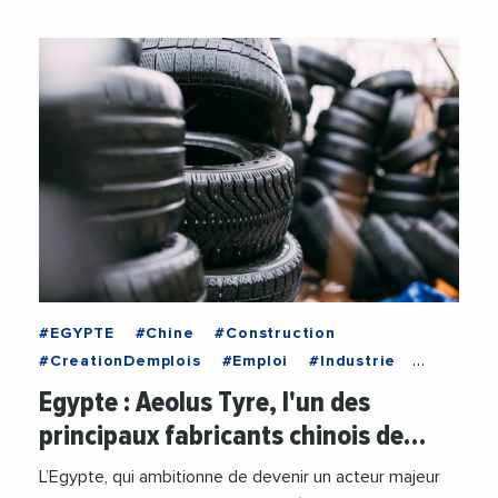
#EGYPTE
#Chine
#Construction
#CreationDemplois
#Emploi
#Industrie
#Investissements
#Production
#Usine
Egypte : Aeolus Tyre, l'un des
#Vehicules
principaux fabricants chinois de…
L’Egypte, qui ambitionne de devenir un acteur majeur