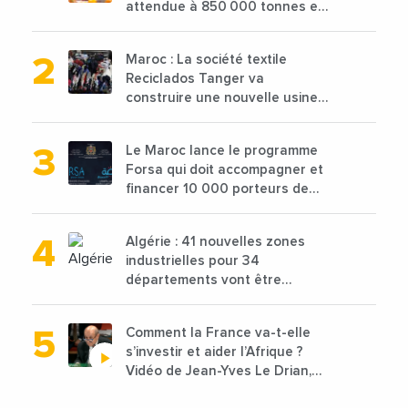
attendue à 850 000 tonnes en
2025 en baisse de 15%
Maroc : La société textile
Reciclados Tanger va
construire une nouvelle usine
de 68 millions de $ pour traiter
les déchets textiles
Le Maroc lance le programme
Forsa qui doit accompagner et
financer 10 000 porteurs de
projets avec une enveloppe de
1,25 milliard de dirhams
Algérie : 41 nouvelles zones
industrielles pour 34
départements vont être
lancées
Comment la France va-t-elle
s’investir et aider l’Afrique ?
Vidéo de Jean-Yves Le Drian,
ministre des Affaires