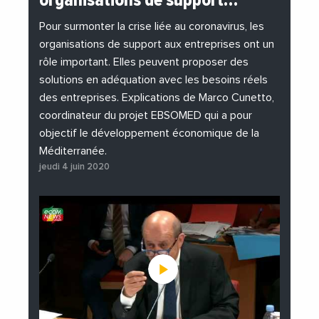
organisations de support…
#EnDirectDe
#Entreprises
#Institutions
#PhotosEtVideos
Pour surmonter la crise liée au coronavirus, les
organisations de support aux entreprises ont un
rôle important. Elles peuvent proposer des
solutions en adéquation avec les besoins réels
des entreprises. Explications de Marco Cunetto,
coordinateur du projet EBSOMED qui a pour
objectif le développement économique de la
Méditerranée.
jeudi 4 juin 2020