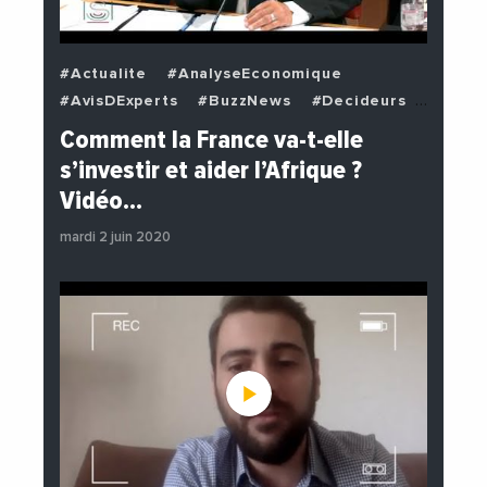
#Actualite
#AnalyseEconomique
#AvisDExperts
#BuzzNews
#Decideurs
#EchangesMediterraneens
#Economie
Comment la France va-t-elle
#EnDirectDe
#Institutions
s’investir et aider l’Afrique ?
#PhotosEtVideos
#Politique
Vidéo…
mardi 2 juin 2020