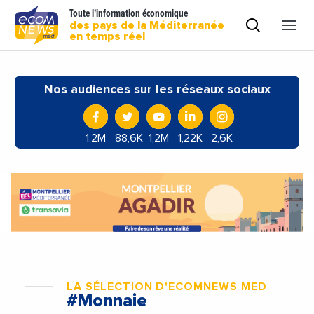
Toute l'information économique
des pays de la Méditerranée
en temps réel
Nos audiences sur les réseaux sociaux
1.2M
88,6K
1,2M
1,22K
2,6K
LA SÉLECTION D'ECOMNEWS MED
#Monnaie