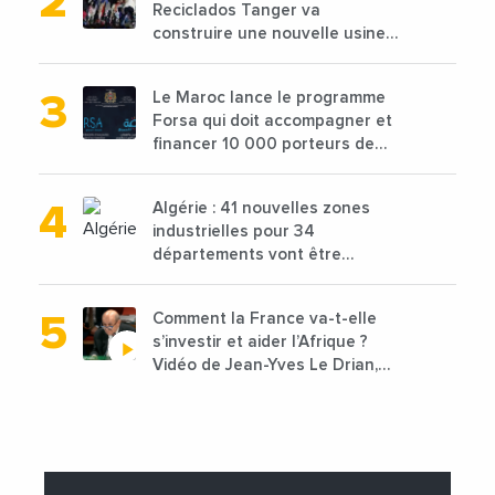
Reciclados Tanger va
construire une nouvelle usine
de 68 millions de $ pour traiter
les déchets textiles
Le Maroc lance le programme
Forsa qui doit accompagner et
financer 10 000 porteurs de
projets avec une enveloppe de
1,25 milliard de dirhams
Algérie : 41 nouvelles zones
industrielles pour 34
départements vont être
lancées
Comment la France va-t-elle
s’investir et aider l’Afrique ?
Vidéo de Jean-Yves Le Drian,
ministre des Affaires
étrangères de la France