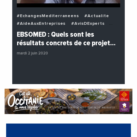
#EchangesMediterraneens
#Actualite
#AideAuxEntreprises
#AvisDExperts
#BuzzNews
#Decideurs
EBSOMED : Quels sont les
#EchangesMediterraneens
#Economie
résultats concrets de ce projet…
#Entreprises
#Institutions
mardi 2 juin 2020
#PhotosEtVideos