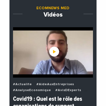
ECOMNEWS MED
Vidéos
#Actualite
#AideAuxEntreprises
#AnalyseEconomique
#AvisDExperts
#BuzzNews
#Decideurs
Covid19 : Quel est le rôle des
#EchangesMediterraneens
#Economie