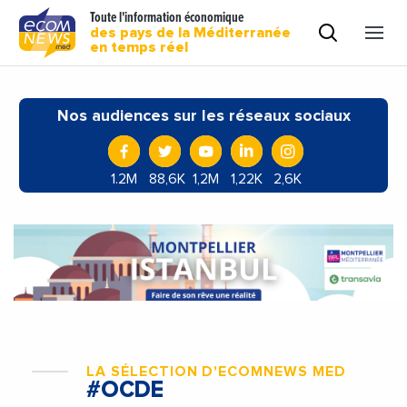
Toute l'information économique
des pays de la Méditerranée
en temps réel
Nos audiences sur les réseaux sociaux
1.2M
88,6K
1,2M
1,22K
2,6K
LA SÉLECTION D'ECOMNEWS MED
#OCDE