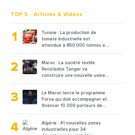
TOP 5
- Articles & Vidéos
Tunisie : La production de
tomate industrielle est
attendue à 850 000 tonnes en
2025 en baisse de 15%
Maroc : La société textile
Reciclados Tanger va
construire une nouvelle usine
de 68 millions de $ pour traiter
les déchets textiles
Le Maroc lance le programme
Forsa qui doit accompagner et
financer 10 000 porteurs de
projets avec une enveloppe de
1,25 milliard de dirhams
Algérie : 41 nouvelles zones
industrielles pour 34