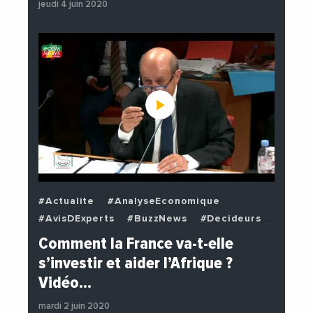
jeudi 4 juin 2020
#Actualite
#AnalyseEconomique
#AvisDExperts
#BuzzNews
#Decideurs
#EchangesMediterraneens
#Economie
Comment la France va-t-elle
#EnDirectDe
#Institutions
s’investir et aider l’Afrique ?
#PhotosEtVideos
#Politique
Vidéo…
mardi 2 juin 2020