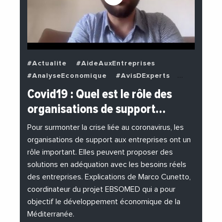
#Actualite
#AideAuxEntreprises
#AnalyseEconomique
#AvisDExperts
#BuzzNews
#Decideurs
Covid19 : Quel est le rôle des
#EchangesMediterraneens
#Economie
organisations de support…
#EnDirectDe
#Entreprises
#Institutions
#PhotosEtVideos
Pour surmonter la crise liée au coronavirus, les
organisations de support aux entreprises ont un
rôle important. Elles peuvent proposer des
solutions en adéquation avec les besoins réels
des entreprises. Explications de Marco Cunetto,
coordinateur du projet EBSOMED qui a pour
objectif le développement économique de la
Méditerranée.