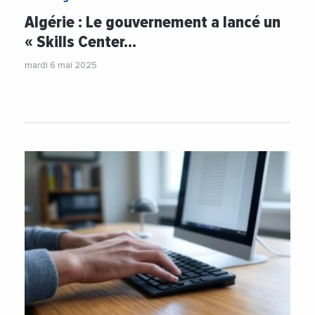
#Numerique
#OCDE
#Telecommunication
Algérie : Le gouvernement a lancé un
« Skills Center…
mardi 6 mai 2025