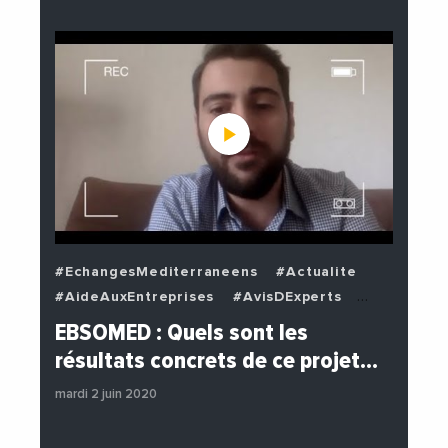
#EchangesMediterraneens
#Actualite
#AideAuxEntreprises
#AvisDExperts
#BuzzNews
#Decideurs
EBSOMED : Quels sont les
#EchangesMediterraneens
#Economie
résultats concrets de ce projet…
#Entreprises
#Institutions
mardi 2 juin 2020
#PhotosEtVideos