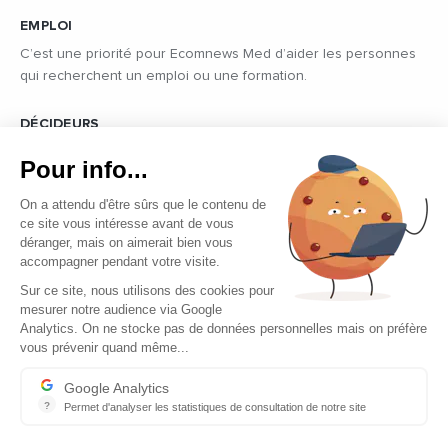
EMPLOI
C’est une priorité pour Ecomnews Med d’aider les personnes
qui recherchent un emploi ou une formation.
DÉCIDEURS
Quels sont les décideurs qui font l’actualité économique et
Pour info...
politique des pays du pourtour de la Méditerranée.
On a attendu d'être sûrs que le contenu de
ce site vous intéresse avant de vous
déranger, mais on aimerait bien vous
accompagner pendant votre visite.
Sur ce site, nous utilisons des cookies pour
mesurer notre audience via Google
Copyright © 2026 - Tous droits réservés
Analytics. On ne stocke pas de données personnelles mais on préfère
vous prévenir quand même...
Qui sommes-nous ?
Contact
Google Analytics
?
Permet d'analyser les statistiques de consultation de notre site
Mentions légales
Indispensable pour piloter notre site internet, il permet de mesure