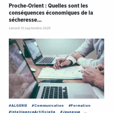
#Economie
#Energie
#OCDE
Proche-Orient : Quelles sont les
#RechauffementClimatique
#Sante
conséquences économiques de la
sécheresse…
samedi 13 septembre 2025
#ALGERIE
#Communication
#Formation
#IntelligenceArtificielle
#Jeunesse