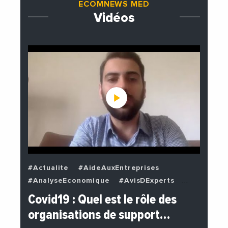
ECOMNEWS MED
Vidéos
#Actualite
#AideAuxEntreprises
#AnalyseEconomique
#AvisDExperts
#BuzzNews
#Decideurs
Covid19 : Quel est le rôle des
#EchangesMediterraneens
#Economie
organisations de support…
#EnDirectDe
#Entreprises