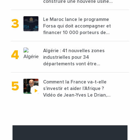
construire une nouvelle usine
de 68 millions de $ pour traiter
les déchets textiles
Le Maroc lance le programme
Forsa qui doit accompagner et
financer 10 000 porteurs de
projets avec une enveloppe de
1,25 milliard de dirhams
Algérie : 41 nouvelles zones
industrielles pour 34
départements vont être
lancées
Comment la France va-t-elle
s’investir et aider l’Afrique ?
Vidéo de Jean-Yves Le Drian,
ministre des Affaires
étrangères de la France