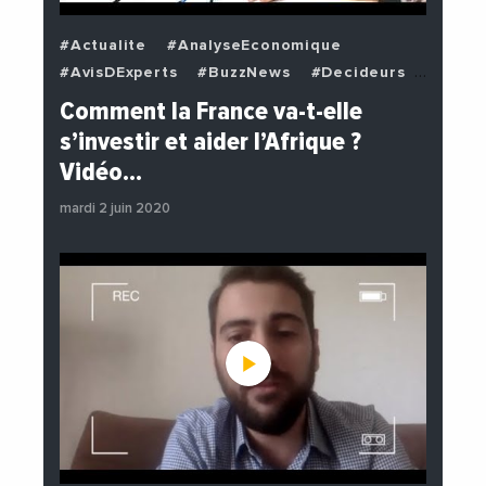
#Actualite
#AnalyseEconomique
#AvisDExperts
#BuzzNews
#Decideurs
#EchangesMediterraneens
#Economie
Comment la France va-t-elle
#EnDirectDe
#Institutions
s’investir et aider l’Afrique ?
#PhotosEtVideos
#Politique
Vidéo…
mardi 2 juin 2020