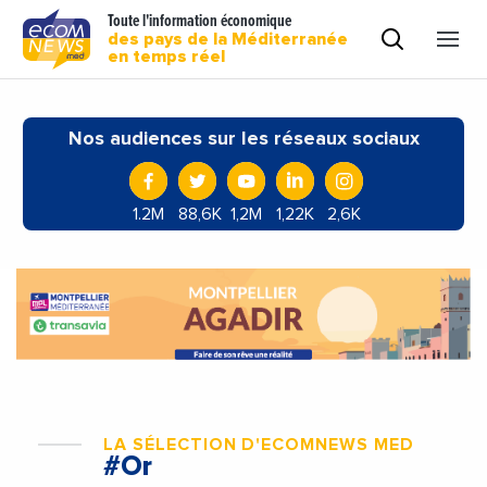
Toute l'information économique
des pays de la Méditerranée
en temps réel
Nos audiences sur les réseaux sociaux
1.2M
88,6K
1,2M
1,22K
2,6K
LA SÉLECTION D'ECOMNEWS MED
#Or