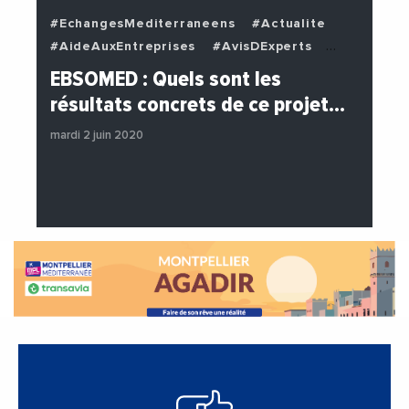
#EchangesMediterraneens
#Actualite
#AideAuxEntreprises
#AvisDExperts
#BuzzNews
#Decideurs
EBSOMED : Quels sont les
#EchangesMediterraneens
#Economie
résultats concrets de ce projet…
#Entreprises
#Institutions
mardi 2 juin 2020
#PhotosEtVideos