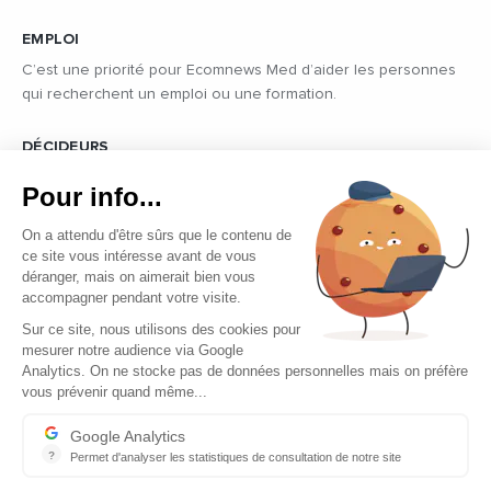
EMPLOI
C’est une priorité pour Ecomnews Med d’aider les personnes
qui recherchent un emploi ou une formation.
DÉCIDEURS
Quels sont les décideurs qui font l’actualité économique et
Pour info...
politique des pays du pourtour de la Méditerranée.
On a attendu d'être sûrs que le contenu de
ce site vous intéresse avant de vous
déranger, mais on aimerait bien vous
accompagner pendant votre visite.
Sur ce site, nous utilisons des cookies pour
mesurer notre audience via Google
Copyright © 2026 - Tous droits réservés
Analytics. On ne stocke pas de données personnelles mais on préfère
vous prévenir quand même...
Qui sommes-nous ?
Contact
Google Analytics
?
Permet d'analyser les statistiques de consultation de notre site
Mentions légales
Indispensable pour piloter notre site internet, il permet de mesure