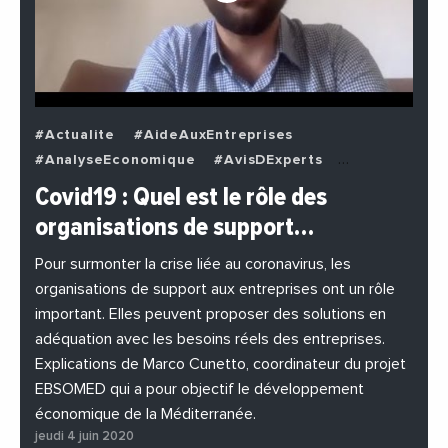
#Actualite
#AideAuxEntreprises
#AnalyseEconomique
#AvisDExperts
#BuzzNews
#Decideurs
Covid19 : Quel est le rôle des
#EchangesMediterraneens
#Economie
organisations de support…
#EnDirectDe
#Entreprises
#Institutions
#PhotosEtVideos
Pour surmonter la crise liée au coronavirus, les
organisations de support aux entreprises ont un rôle
important. Elles peuvent proposer des solutions en
adéquation avec les besoins réels des entreprises.
Explications de Marco Cunetto, coordinateur du projet
EBSOMED qui a pour objectif le développement
économique de la Méditerranée.
jeudi 4 juin 2020