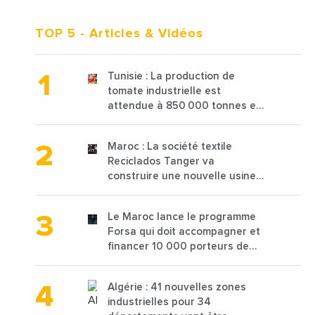
TOP 5
- Articles & Vidéos
Tunisie : La production de
tomate industrielle est
attendue à 850 000 tonnes en
2025 en baisse de 15%
Maroc : La société textile
Reciclados Tanger va
construire une nouvelle usine
de 68 millions de $ pour traiter
les déchets textiles
Le Maroc lance le programme
Forsa qui doit accompagner et
financer 10 000 porteurs de
projets avec une enveloppe de
1,25 milliard de dirhams
Algérie : 41 nouvelles zones
industrielles pour 34