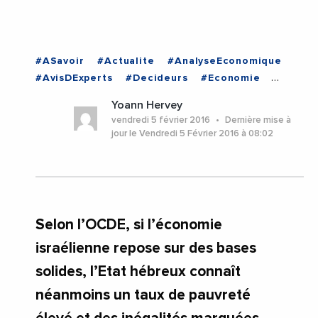
#ASavoir
#Actualite
#AnalyseEconomique
#AvisDExperts
#Decideurs
#Economie
#Politique
#ISRAEL
Yoann Hervey
vendredi 5 février 2016
Dernière mise à
jour le Vendredi 5 Février 2016 à 08:02
Selon l’OCDE, si l’économie
israélienne repose sur des bases
solides, l’Etat hébreux connaît
néanmoins un taux de pauvreté