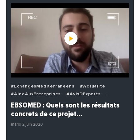
#EchangesMediterraneens
#Actualite
#AideAuxEntreprises
#AvisDExperts
#BuzzNews
#Decideurs
EBSOMED : Quels sont les résultats
#EchangesMediterraneens
#Economie
concrets de ce projet…
#Entreprises
#Institutions
#PhotosEtVideos
mardi 2 juin 2020