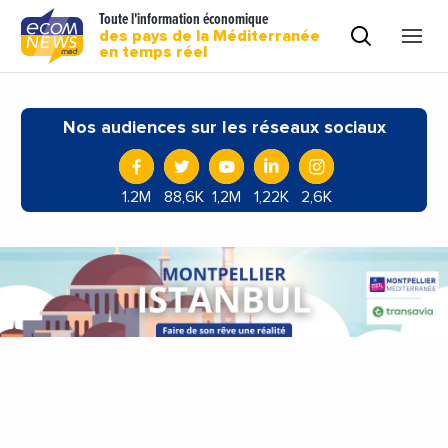
Toute l'information économique
des pays de la Méditerranée
en temps réel
Nos audiences sur les réseaux sociaux
1.2M
88,6K
1,2M
1,22K
2,6K