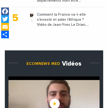
départements vont être
lancées
Facebook
Comment la France va-t-elle
Twitter
s’investir et aider l’Afrique ?
Email
Vidéo de Jean-Yves Le Drian,
ministre des Affaires
Share
étrangères de la France
Vidéos
ECOMNEWS MED