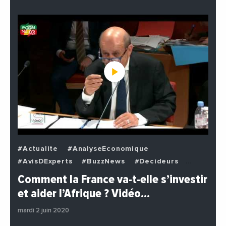
#Actualite
#AnalyseEconomique
#AvisDExperts
#BuzzNews
#Decideurs
#EchangesMediterraneens
#Economie
Comment la France va-t-elle s’investir
#EnDirectDe
#Institutions
#PhotosEtVideos
et aider l’Afrique ? Vidéo…
#Politique
mardi 2 juin 2020