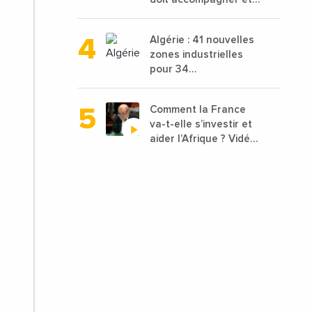
financer 10 000
porteurs de projets
Algérie : 41 nouvelles
avec une enveloppe
zones industrielles
de 1,25 milliard de
pour 34
dirhams
départements vont
être lancées
Comment la France
va-t-elle s’investir et
aider l’Afrique ? Vidéo
de Jean-Yves Le
Drian, ministre des
Affaires étrangères
de la France