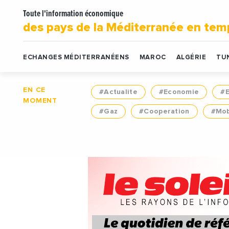
Toute l'information économique
des pays de la Méditerranée en tem
ECHANGES MÉDITERRANÉENS
MAROC
ALGÉRIE
TUN
EN CE
#Actualite
#Economie
#
MOMENT
#Gaz
#Cooperation
#Mob