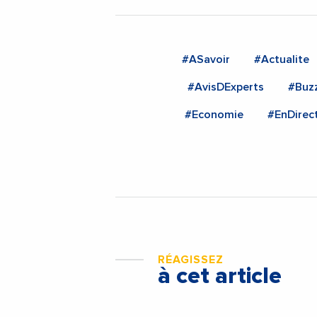
#ASavoir
#Actualite
#AvisDExperts
#Buz
#Economie
#EnDirec
RÉAGISSEZ
à cet article