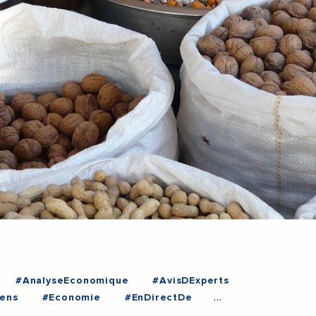
#AnalyseEconomique
#AvisDExperts
ens
#Economie
#EnDirectDe
YPTE