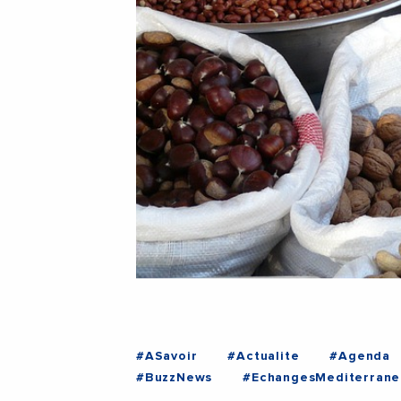
#ASavoir
#Actualite
#Agenda
#BuzzNews
#EchangesMediterrane
#Entreprises
#Institutions
#EG