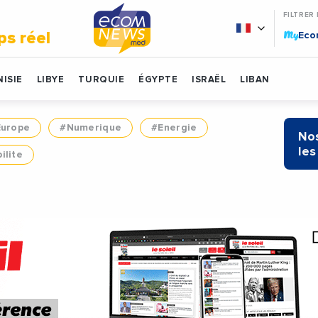
FILTRER
My
ps réel
Ec
ISIE
LIBYE
TURQUIE
ÉGYPTE
ISRAËL
LIBAN
Europe
#Numerique
#Energie
Nos
les
ilite