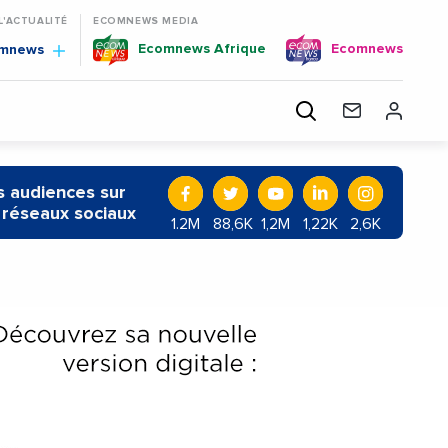
 L'ACTUALITÉ
ECOMNEWS MEDIA
Ecomnews Afrique
Ecomnews
omnews
 audiences sur
 réseaux sociaux
1.2M
88,6K
1,2M
1,22K
2,6K