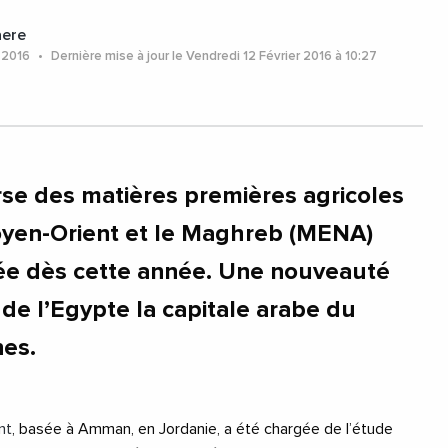
aere
r 2016
Dernière mise à jour le Vendredi 12 Février 2016 à 10:27
se des matières premières agricoles
oyen-Orient et le Maghreb (MENA)
cée dès cette année. Une nouveauté
e de l’Egypte la capitale arabe du
nes.
nt
, basée à Amman, en Jordanie, a été chargée de l’étude