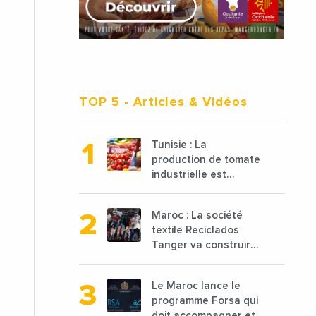
TOP 5
- Articles & Vidéos
Tunisie : La
production de tomate
industrielle est
attendue à 850 000
tonnes en 2025 en
Maroc : La société
baisse de 15%
textile Reciclados
Tanger va construire
une nouvelle usine de
68 millions de $ pour
Le Maroc lance le
traiter les déchets
programme Forsa qui
textiles
doit accompagner et