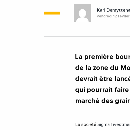
Karl Demytten
vendredi 12 févrie
La première bour
de la zone du M
devrait être lan
qui pourrait fair
marché des grai
La société
Sigma Investme