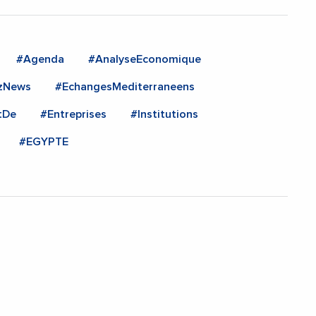
#Agenda
#AnalyseEconomique
zNews
#EchangesMediterraneens
tDe
#Entreprises
#Institutions
#EGYPTE