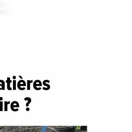
atières
re ?