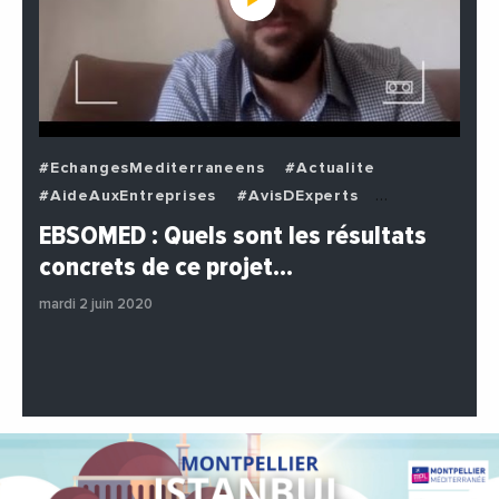
#EchangesMediterraneens
#Actualite
#AideAuxEntreprises
#AvisDExperts
#BuzzNews
#Decideurs
EBSOMED : Quels sont les résultats
#EchangesMediterraneens
#Economie
concrets de ce projet…
#Entreprises
#Institutions
#PhotosEtVideos
mardi 2 juin 2020