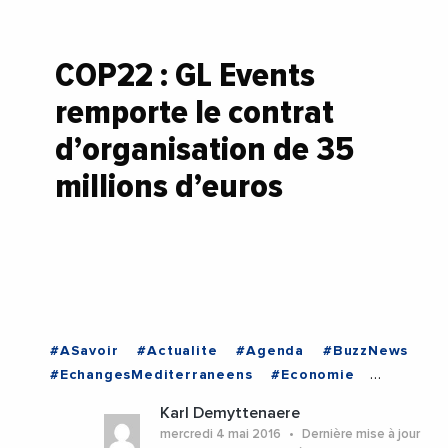
COP22 : GL Events
remporte le contrat
d’organisation de 35
millions d’euros
#ASavoir
#Actualite
#Agenda
#BuzzNews
#EchangesMediterraneens
#Economie
#EnDirectDe
#Entreprises
#MAROC
Karl Demyttenaere
mercredi 4 mai 2016
Dernière mise à jour