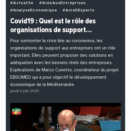
#Actualite
#AideAuxEntreprises
#AnalyseEconomique
#AvisDExperts
#BuzzNews
#Decideurs
Covid19 : Quel est le rôle des
#EchangesMediterraneens
#Economie
organisations de support…
#EnDirectDe
#Entreprises
#Institutions
#PhotosEtVideos
Pour surmonter la crise liée au coronavirus, les
organisations de support aux entreprises ont un rôle
important. Elles peuvent proposer des solutions en
adéquation avec les besoins réels des entreprises.
Explications de Marco Cunetto, coordinateur du projet
EBSOMED qui a pour objectif le développement
économique de la Méditerranée.
jeudi 4 juin 2020