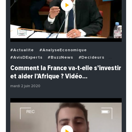
#Actualite
#AnalyseEconomique
#AvisDExperts
#BuzzNews
#Decideurs
#EchangesMediterraneens
#Economie
Comment la France va-t-elle s’investir
#EnDirectDe
#Institutions
#PhotosEtVideos
et aider l’Afrique ? Vidéo…
#Politique
mardi 2 juin 2020