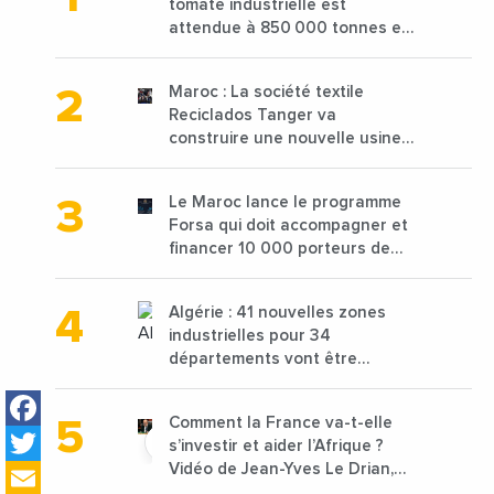
tomate industrielle est
attendue à 850 000 tonnes en
2025 en baisse de 15%
Maroc : La société textile
Reciclados Tanger va
construire une nouvelle usine
de 68 millions de $ pour traiter
les déchets textiles
Le Maroc lance le programme
Forsa qui doit accompagner et
financer 10 000 porteurs de
projets avec une enveloppe de
1,25 milliard de dirhams
Algérie : 41 nouvelles zones
industrielles pour 34
départements vont être
lancées
Facebook
Comment la France va-t-elle
Twitter
s’investir et aider l’Afrique ?
Email
Vidéo de Jean-Yves Le Drian,
ministre des Affaires