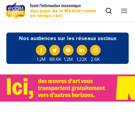
Toute l'information économique
des pays de la Méditerranée
en temps réel
Nos audiences sur les réseaux sociaux
1.2M
88,6K
1,2M
1,22K
2,6K