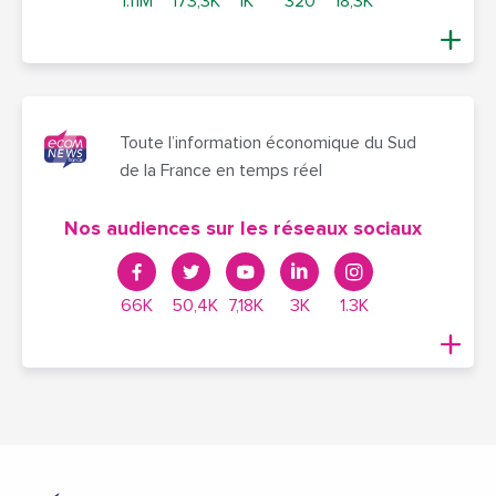
1.11M
173,3K
1K
320
18,3K
Toute l’information économique du Sud
de la France en temps réel
Nos audiences sur les réseaux sociaux
66K
50,4K
7,18K
3K
1.3K