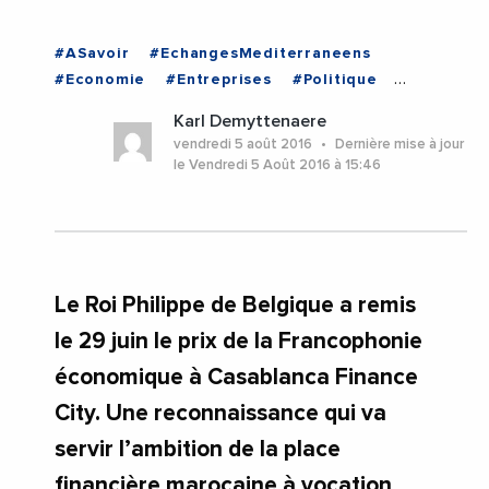
#ASavoir
#EchangesMediterraneens
#Economie
#Entreprises
#Politique
#VieDesEntreprises
#MAROC
Karl Demyttenaere
vendredi 5 août 2016
Dernière mise à jour
le Vendredi 5 Août 2016 à 15:46
Le Roi Philippe de Belgique a remis
le 29 juin le prix de la Francophonie
économique à Casablanca Finance
City. Une reconnaissance qui va
servir l’ambition de la place
financière marocaine à vocation