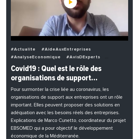
#Actualite
#AideAuxEntreprises
#AnalyseEconomique
#AvisDExperts
#BuzzNews
#Decideurs
Covid19 : Quel est le rôle des
#EchangesMediterraneens
#Economie
organisations de support…
#EnDirectDe
#Entreprises
#Institutions
#PhotosEtVideos
Pour surmonter la crise liée au coronavirus, les
organisations de support aux entreprises ont un rôle
important. Elles peuvent proposer des solutions en
adéquation avec les besoins réels des entreprises.
Explications de Marco Cunetto, coordinateur du projet
EBSOMED qui a pour objectif le développement
économique de la Méditerranée.