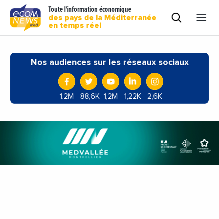
Toute l'information économique
des pays de la Méditerranée
en temps réel
Nos audiences sur les réseaux sociaux
1.2M
88,6K
1,2M
1,22K
2,6K