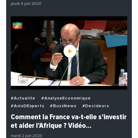
jeudi 4 juin 2020
#Actualite
#AnalyseEconomique
#AvisDExperts
#BuzzNews
#Decideurs
#EchangesMediterraneens
#Economie
Comment la France va-t-elle s’investir
#EnDirectDe
#Institutions
#PhotosEtVideos
et aider l’Afrique ? Vidéo…
#Politique
mardi 2 juin 2020