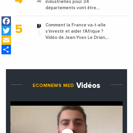
industrielles pour 34
départements vont être
lancées
Facebook
Comment la France va-t-elle
Twitter
s’investir et aider l’Afrique ?
Email
Vidéo de Jean-Yves Le Drian,
ministre des Affaires
Share
étrangères de la France
Vidéos
ECOMNEWS MED