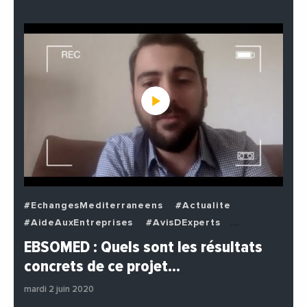
#EchangesMediterraneens
#Actualite
#AideAuxEntreprises
#AvisDExperts
#BuzzNews
#Decideurs
EBSOMED : Quels sont les résultats
#EchangesMediterraneens
#Economie
concrets de ce projet…
#Entreprises
#Institutions
#PhotosEtVideos
mardi 2 juin 2020