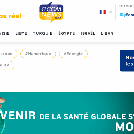
FILTRER
My
ps réel
Ec
ISIE
LIBYE
TURQUIE
ÉGYPTE
ISRAËL
LIBAN
Europe
#Numerique
#Energie
Nos
les
ilite