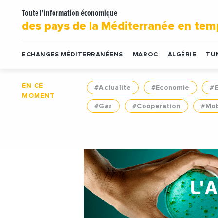
Toute l'information économique
des pays de la Méditerranée en tem
ECHANGES MÉDITERRANÉENS
MAROC
ALGÉRIE
TUN
EN CE
#Actualite
#Economie
#
MOMENT
#Gaz
#Cooperation
#Mob