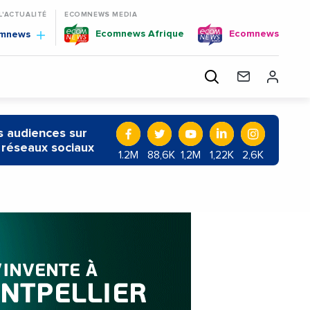
 L'ACTUALITÉ
ECOMNEWS MEDIA
Ecomnews Afrique
Ecomnews
omnews
 audiences sur
 réseaux sociaux
1.2M
88,6K
1,2M
1,22K
2,6K