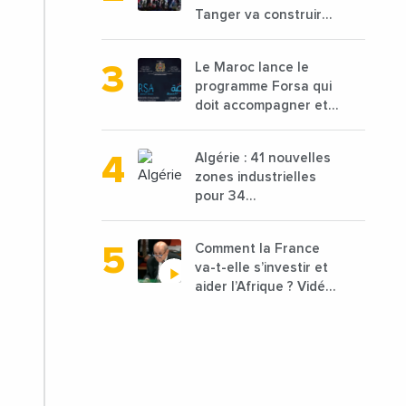
Tanger va construire
une nouvelle usine de
68 millions de $ pour
Le Maroc lance le
traiter les déchets
programme Forsa qui
textiles
doit accompagner et
financer 10 000
porteurs de projets
Algérie : 41 nouvelles
avec une enveloppe
zones industrielles
de 1,25 milliard de
pour 34
dirhams
départements vont
être lancées
Comment la France
va-t-elle s’investir et
aider l’Afrique ? Vidéo
de Jean-Yves Le
Drian, ministre des
Affaires étrangères
de la France