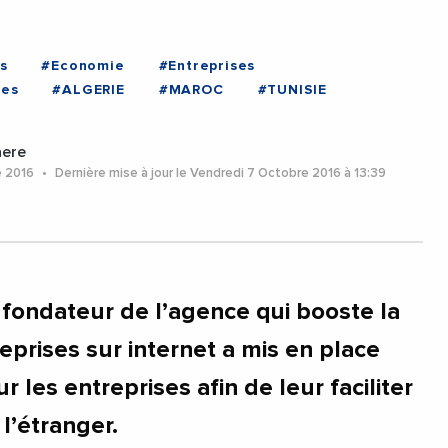
s
#Economie
#Entreprises
ses
#ALGERIE
#MAROC
#TUNISIE
aere
e 2016
Dernière mise à jour le Vendredi 7 Octobre 2016 à 13:39
 fondateur de l’agence qui booste la
treprises sur internet a mis en place
r les entreprises afin de leur faciliter
 l’étranger.