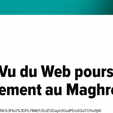
 Vu du Web pours
ement au Maghr
szRk%3Flist%3DPLf1MiEFJ9JZODayh30udPDoSQoTOfw9jW