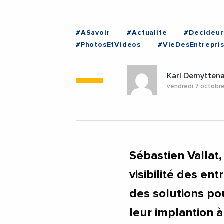
#ASavoir
#Actualite
#Decideur
#PhotosEtVideos
#VieDesEntrepri
Karl Demytten
vendredi 7 octobr
Sébastien Vallat,
visibilité des en
des solutions pou
leur implantion à