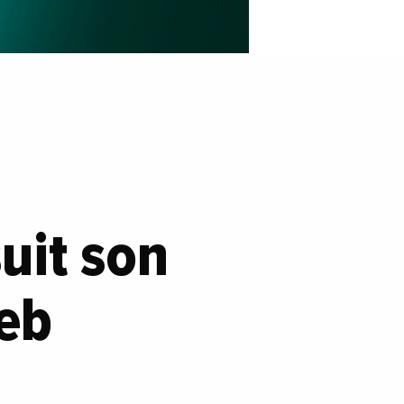
uit son
eb