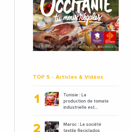
TOP 5
- Articles & Vidéos
Tunisie : La
production de tomate
industrielle est
attendue à 850 000
tonnes en 2025 en
Maroc : La société
baisse de 15%
textile Reciclados