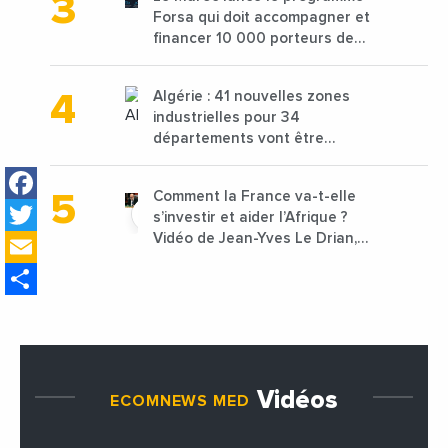
Forsa qui doit accompagner et
financer 10 000 porteurs de
projets avec une enveloppe de
1,25 milliard de dirhams
Algérie : 41 nouvelles zones
industrielles pour 34
départements vont être
lancées
Facebook
Comment la France va-t-elle
Twitter
s’investir et aider l’Afrique ?
Email
Vidéo de Jean-Yves Le Drian,
ministre des Affaires
Share
étrangères de la France
Vidéos
ECOMNEWS MED