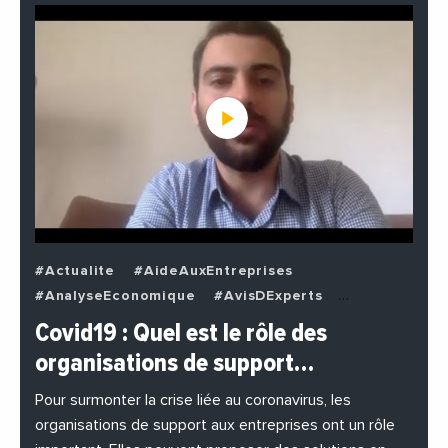
#Actualite
#AideAuxEntreprises
#AnalyseEconomique
#AvisDExperts
#BuzzNews
#Decideurs
Covid19 : Quel est le rôle des
#EchangesMediterraneens
#Economie
organisations de support…
#EnDirectDe
#Entreprises
#Institutions
#PhotosEtVideos
Pour surmonter la crise liée au coronavirus, les
organisations de support aux entreprises ont un rôle