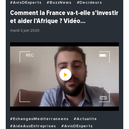
#AvisDExperts
#BuzzNews
#Decideurs
#EchangesMediterraneens
#Economie
Comment la France va-t-elle s’investir
#EnDirectDe
#Institutions
#PhotosEtVideos
et aider l’Afrique ? Vidéo…
#Politique
mardi 2 juin 2020
#EchangesMediterraneens
#Actualite
#AideAuxEntreprises
#AvisDExperts