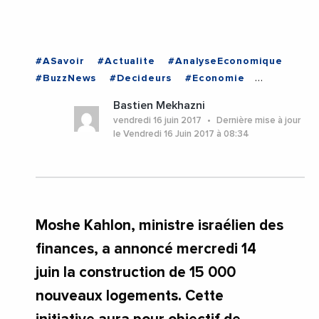
#ASavoir
#Actualite
#AnalyseEconomique
#BuzzNews
#Decideurs
#Economie
#EnDirectDe
#Politique
#ISRAEL
Bastien Mekhazni
vendredi 16 juin 2017
Dernière mise à jour
le Vendredi 16 Juin 2017 à 08:34
Moshe Kahlon, ministre israélien des
finances, a annoncé mercredi 14
juin la construction de 15 000
nouveaux logements. Cette