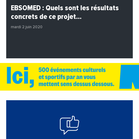
#BuzzNews
#Decideurs
EBSOMED : Quels sont les résultats
#EchangesMediterraneens
#Economie
concrets de ce projet…
#Entreprises
#Institutions
#PhotosEtVideos
mardi 2 juin 2020