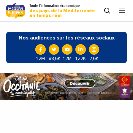
Toute l'information économique
des pays de la Méditerranée
en temps réel
Nos audiences sur les réseaux sociaux
1.2M
88,6K
1,2M
1,22K
2,6K