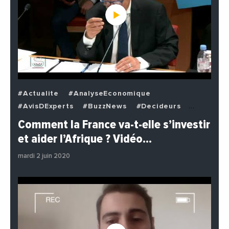
#Actualite
#AnalyseEconomique
#AvisDExperts
#BuzzNews
#Decideurs
#EchangesMediterraneens
#Economie
Comment la France va-t-elle s’investir
#EnDirectDe
#Institutions
#PhotosEtVideos
et aider l’Afrique ? Vidéo…
#Politique
mardi 2 juin 2020