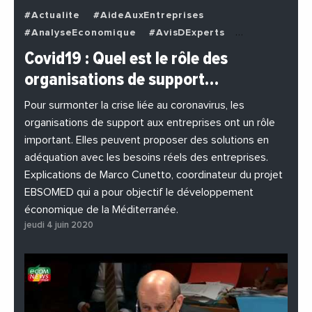
#Actualite
#AideAuxEntreprises
#AnalyseEconomique
#AvisDExperts
#BuzzNews
#Decideurs
Covid19 : Quel est le rôle des
#EchangesMediterraneens
#Economie
organisations de support…
#EnDirectDe
#Entreprises
#Institutions
#PhotosEtVideos
Pour surmonter la crise liée au coronavirus, les
organisations de support aux entreprises ont un rôle
important. Elles peuvent proposer des solutions en
adéquation avec les besoins réels des entreprises.
Explications de Marco Cunetto, coordinateur du projet
EBSOMED qui a pour objectif le développement
économique de la Méditerranée.
jeudi 4 juin 2020