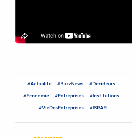
#Actualite
#BuzzNews
#Decideurs
#Economie
#Entreprises
#Institutions
#VieDesEntreprises
#ISRAEL