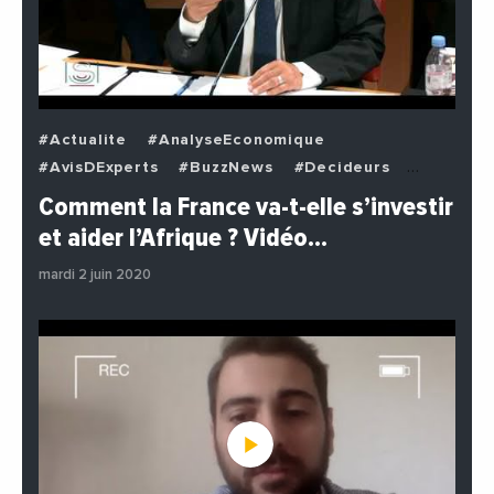
#Actualite
#AnalyseEconomique
#AvisDExperts
#BuzzNews
#Decideurs
#EchangesMediterraneens
#Economie
Comment la France va-t-elle s’investir
#EnDirectDe
#Institutions
#PhotosEtVideos
et aider l’Afrique ? Vidéo…
#Politique
mardi 2 juin 2020