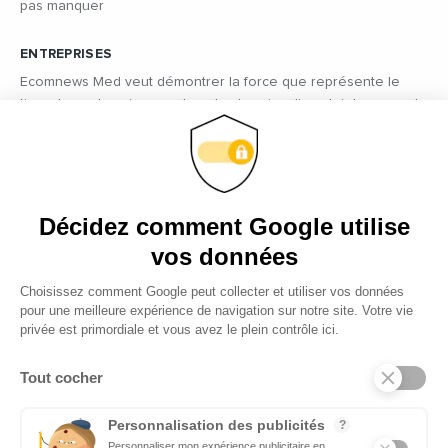
pas manquer
ENTREPRISES
Ecomnews Med veut démontrer la force que représente le
tissu des entreprises sur tous les bassins d’emploi des pays du
pourtour méditerranéen en réalisant des focus sur les plus
innovantes d’entre elles.
VIDÉOS
Décidez comment Google utilise
Retrouvez tous les reportages et interviews de terrain réalisés
par nos journalistes professionnels sur les acteurs les plus
vos données
dynamiques des pays du pourtour méditerranéen.
Choisissez comment Google peut collecter et utiliser vos données
pour une meilleure expérience de navigation sur notre site. Votre vie
EMPLOI
privée est primordiale et vous avez le plein contrôle ici.
C’est une priorité pour Ecomnews Med d’aider les personnes
qui recherchent un emploi ou une formation.
Tout cocher
DÉCIDEURS
Personnalisation des publicités
?
Quels sont les décideurs qui font l’actualité économique et
Personnaliser mon expérience publicitaire en