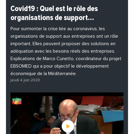
#BuzzNews
#Decideurs
Covid19 : Quel est le rôle des
#EchangesMediterraneens
#Economie
organisations de support…
#EnDirectDe
#Entreprises
#Institutions
#PhotosEtVideos
Pour surmonter la crise liée au coronavirus, les
organisations de support aux entreprises ont un rôle
important. Elles peuvent proposer des solutions en
adéquation avec les besoins réels des entreprises.
Explications de Marco Cunetto, coordinateur du projet
EBSOMED qui a pour objectif le développement
économique de la Méditerranée.
jeudi 4 juin 2020