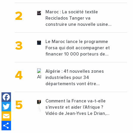
2025 en baisse de 15%
Maroc : La société textile
Reciclados Tanger va
construire une nouvelle usine
de 68 millions de $ pour traiter
les déchets textiles
Le Maroc lance le programme
Forsa qui doit accompagner et
financer 10 000 porteurs de
projets avec une enveloppe de
1,25 milliard de dirhams
Algérie : 41 nouvelles zones
industrielles pour 34
départements vont être
lancées
Facebook
Comment la France va-t-elle
Twitter
s’investir et aider l’Afrique ?
Email
Vidéo de Jean-Yves Le Drian,
ministre des Affaires
Share
étrangères de la France