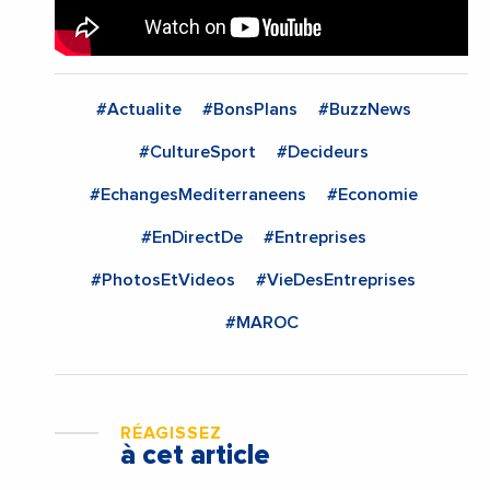
#Actualite
#BonsPlans
#BuzzNews
#CultureSport
#Decideurs
#EchangesMediterraneens
#Economie
#EnDirectDe
#Entreprises
#PhotosEtVideos
#VieDesEntreprises
#MAROC
RÉAGISSEZ
à cet article