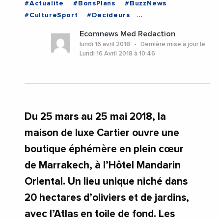
#Actualite
#BonsPlans
#BuzzNews
#CultureSport
#Decideurs
#EchangesMediterraneens
#Economie
Ecomnews Med Redaction
#EnDirectDe
#Entreprises
#PhotosEtVideos
lundi 16 avril 2018
Dernière mise à jour le
#VieDesEntreprises
#MAROC
Lundi 16 Avril 2018 à 10:46
Du 25 mars au 25 mai 2018, la
maison de luxe Cartier ouvre une
boutique éphémère en plein cœur
de Marrakech, à l’Hôtel Mandarin
Oriental. Un lieu unique niché dans
20 hectares d’oliviers et de jardins,
avec l’Atlas en toile de fond. Les