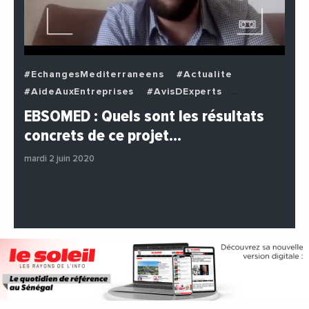
#EchangesMediterraneens
#Actualite
#AideAuxEntreprises
#AvisDExperts
#BuzzNews
#Decideurs
EBSOMED : Quels sont les résultats
#EchangesMediterraneens
#Economie
concrets de ce projet…
#Entreprises
#Institutions
#PhotosEtVideos
mardi 2 juin 2020