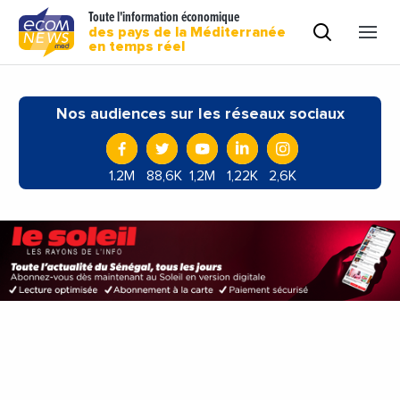
Toute l'information économique
des pays de la Méditerranée
en temps réel
Nos audiences sur les réseaux sociaux
1.2M
88,6K
1,2M
1,22K
2,6K