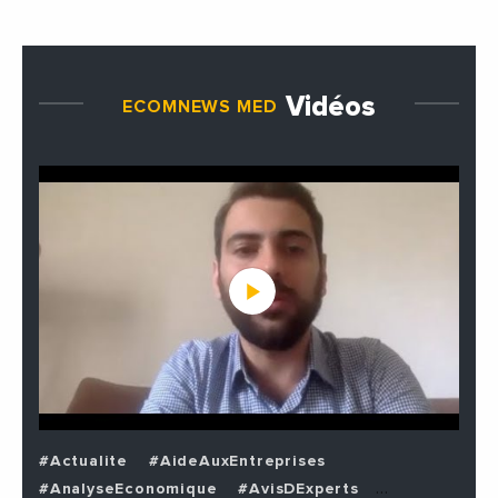
Vidéos
ECOMNEWS MED
#Actualite
#AideAuxEntreprises
#AnalyseEconomique
#AvisDExperts