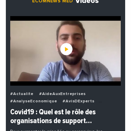
Vidéos
ECOMNEWS MED
#Actualite
#AideAuxEntreprises
#AnalyseEconomique
#AvisDExperts
#BuzzNews
#Decideurs
Covid19 : Quel est le rôle des
#EchangesMediterraneens
#Economie
organisations de support…
#EnDirectDe
#Entreprises
#Institutions
#PhotosEtVideos