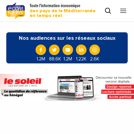
Toute l'information économique
des pays de la Méditerranée
en temps réel
Nos audiences sur les réseaux sociaux
1.2M
88,6K
1,2M
1,22K
2,6K