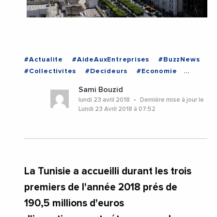
#Actualite
#AideAuxEntreprises
#BuzzNews
#Collectivites
#Decideurs
#Economie
#Emploi
#EnDirectDe
#Entreprises
Sami Bouzid
#Institutions
#Politique
#VieDesEntreprises
lundi 23 avril 2018
Dernière mise à jour le
#TUNISIE
Lundi 23 Avril 2018 à 07:52
La Tunisie a accueilli durant les trois
premiers de l'année 2018 prés de
190,5 millions d'euros