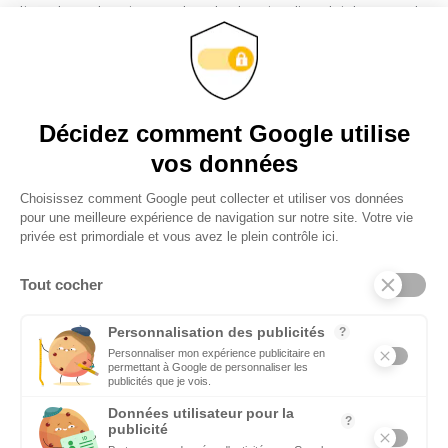
tissu des entreprises sur tous les bassins d’emploi des pays du
pourtour méditerranéen en réalisant des focus sur les plus
innovantes d’entre elles.
VIDÉOS
Décidez comment Google utilise
Retrouvez tous les reportages et interviews de terrain réalisés
par nos journalistes professionnels sur les acteurs les plus
vos données
dynamiques des pays du pourtour méditerranéen.
Choisissez comment Google peut collecter et utiliser vos données
pour une meilleure expérience de navigation sur notre site. Votre vie
EMPLOI
privée est primordiale et vous avez le plein contrôle ici.
C’est une priorité pour Ecomnews Med d’aider les personnes
qui recherchent un emploi ou une formation.
Tout cocher
DÉCIDEURS
Personnalisation des publicités
?
Quels sont les décideurs qui font l’actualité économique et
Personnaliser mon expérience publicitaire en
permettant à Google de personnaliser les
politique des pays du pourtour de la Méditerranée.
publicités que je vois.
Données utilisateur pour la
?
publicité