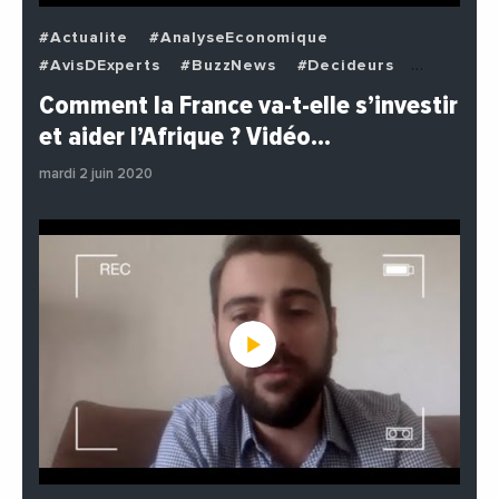
#Actualite
#AnalyseEconomique
#AvisDExperts
#BuzzNews
#Decideurs
#EchangesMediterraneens
#Economie
Comment la France va-t-elle s’investir
#EnDirectDe
#Institutions
#PhotosEtVideos
et aider l’Afrique ? Vidéo…
#Politique
mardi 2 juin 2020