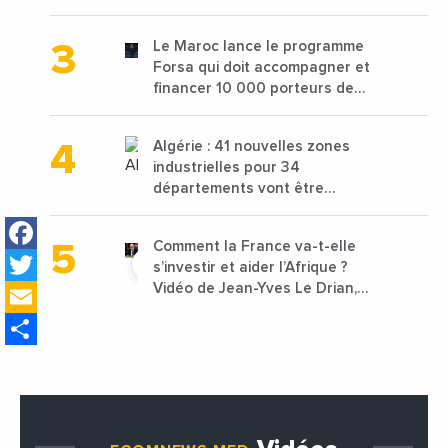
de 68 millions de $ pour traiter
les déchets textiles
Le Maroc lance le programme
Forsa qui doit accompagner et
financer 10 000 porteurs de
projets avec une enveloppe de
1,25 milliard de dirhams
Algérie : 41 nouvelles zones
industrielles pour 34
départements vont être
lancées
Facebook
Comment la France va-t-elle
Twitter
s’investir et aider l’Afrique ?
Email
Vidéo de Jean-Yves Le Drian,
ministre des Affaires
Share
étrangères de la France