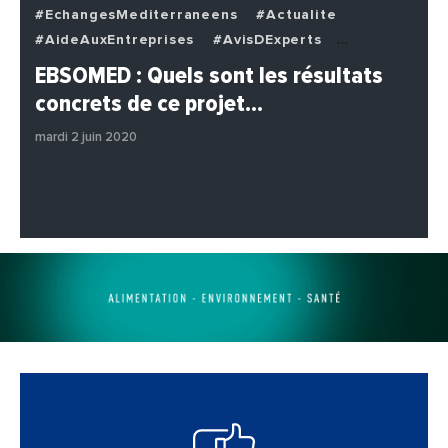
#EchangesMediterraneens
#Actualite
#AideAuxEntreprises
#AvisDExperts
#BuzzNews
#Decideurs
EBSOMED : Quels sont les résultats
#EchangesMediterraneens
#Economie
concrets de ce projet…
#Entreprises
#Institutions
#PhotosEtVideos
mardi 2 juin 2020