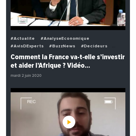
#Actualite
#AnalyseEconomique
#AvisDExperts
#BuzzNews
#Decideurs
#EchangesMediterraneens
#Economie
Comment la France va-t-elle s’investir
#EnDirectDe
#Institutions
#PhotosEtVideos
et aider l’Afrique ? Vidéo…
#Politique
mardi 2 juin 2020