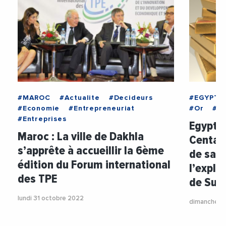
#MAROC
#Actualite
#Decideurs
#EGYPTE
#Economie
#Entrepreneuriat
#Or
#Pr
#Entreprises
Egypte 
Maroc : La ville de Dakhla
Centam
s’apprête à accueillir la 6ème
de sa p
édition du Forum international
l’explo
des TPE
de Suk
lundi 31 octobre 2022
dimanche 3