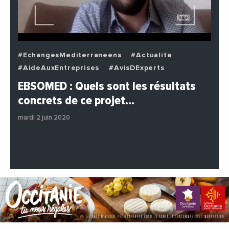
#EchangesMediterraneens
#Actualite
#AideAuxEntreprises
#AvisDExperts
#BuzzNews
#Decideurs
EBSOMED : Quels sont les résultats
#EchangesMediterraneens
#Economie
concrets de ce projet…
#Entreprises
#Institutions
#PhotosEtVideos
mardi 2 juin 2020