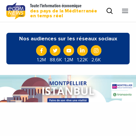
Toute l'information économique
des pays de la Méditerranée
en temps réel
Nos audiences sur les réseaux sociaux
1.2M
88,6K
1,2M
1,22K
2,6K