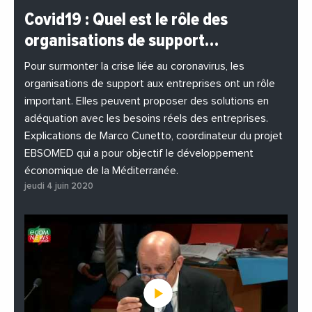
#BuzzNews
#Decideurs
Covid19 : Quel est le rôle des
#EchangesMediterraneens
#Economie
organisations de support…
#EnDirectDe
#Entreprises
#Institutions
#PhotosEtVideos
Pour surmonter la crise liée au coronavirus, les
organisations de support aux entreprises ont un rôle
important. Elles peuvent proposer des solutions en
adéquation avec les besoins réels des entreprises.
Explications de Marco Cunetto, coordinateur du projet
EBSOMED qui a pour objectif le développement
économique de la Méditerranée.
jeudi 4 juin 2020