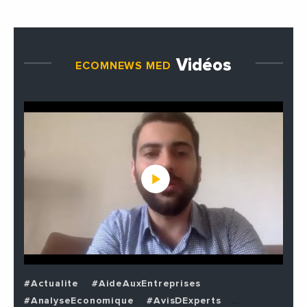
Vidéos
ECOMNEWS MED
#Actualite
#AideAuxEntreprises
#AnalyseEconomique
#AvisDExperts