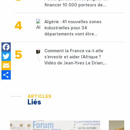
financer 10 000 porteurs de
projets avec une enveloppe de
1,25 milliard de dirhams
Algérie : 41 nouvelles zones
industrielles pour 34
départements vont être
lancées
Facebook
Comment la France va-t-elle
Twitter
s’investir et aider l’Afrique ?
Email
Vidéo de Jean-Yves Le Drian,
ministre des Affaires
Share
étrangères de la France
ARTICLES
Liés