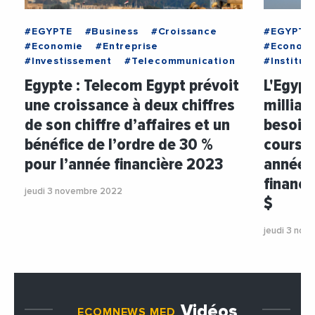
#EGYPTE
#Business
#Croissance
#EGYPTE
#Economie
#Entreprise
#Econom
#Investissement
#Telecommunication
#Institut
Egypte : Telecom Egypt prévoit
L'Egypt
une croissance à deux chiffres
milliar
de son chiffre d’affaires et un
besoin
bénéfice de l’ordre de 30 %
cours d
pour l’année financière 2023
années.
finance
jeudi 3 novembre 2022
$
jeudi 3 nov
Vidéos
ECOMNEWS MED