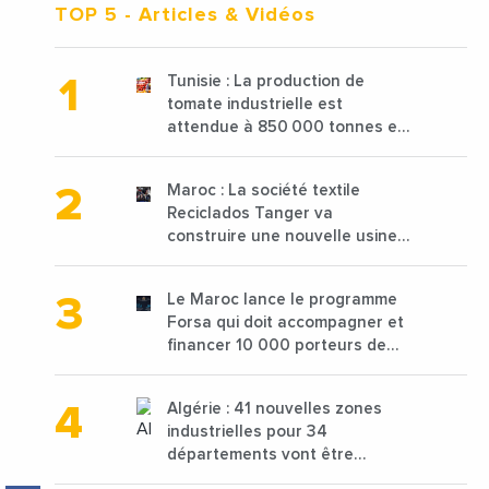
TOP 5
- Articles & Vidéos
Tunisie : La production de
tomate industrielle est
attendue à 850 000 tonnes en
2025 en baisse de 15%
Maroc : La société textile
Reciclados Tanger va
construire une nouvelle usine
de 68 millions de $ pour traiter
les déchets textiles
Le Maroc lance le programme
Forsa qui doit accompagner et
financer 10 000 porteurs de
projets avec une enveloppe de
1,25 milliard de dirhams
Algérie : 41 nouvelles zones
industrielles pour 34
départements vont être
lancées