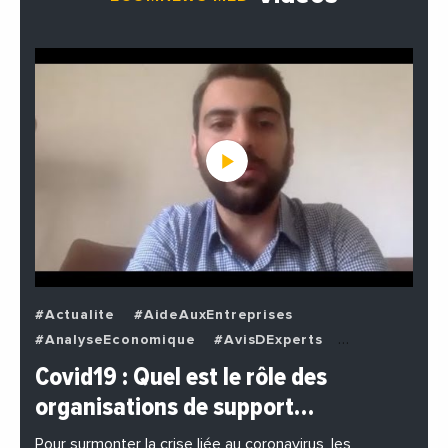
#Actualite
#AideAuxEntreprises
#AnalyseEconomique
#AvisDExperts
#BuzzNews
#Decideurs
Covid19 : Quel est le rôle des
#EchangesMediterraneens
#Economie
organisations de support…
#EnDirectDe
#Entreprises
#Institutions
#PhotosEtVideos
Pour surmonter la crise liée au coronavirus, les