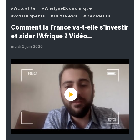
#Actualite
#AnalyseEconomique
#AvisDExperts
#BuzzNews
#Decideurs
#EchangesMediterraneens
#Economie
Comment la France va-t-elle s’investir
#EnDirectDe
#Institutions
#PhotosEtVideos
et aider l’Afrique ? Vidéo…
#Politique
mardi 2 juin 2020