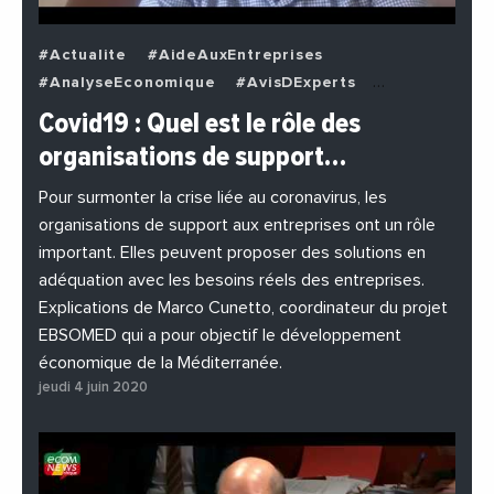
#Actualite
#AideAuxEntreprises
#AnalyseEconomique
#AvisDExperts
#BuzzNews
#Decideurs
Covid19 : Quel est le rôle des
#EchangesMediterraneens
#Economie
organisations de support…
#EnDirectDe
#Entreprises
#Institutions
#PhotosEtVideos
Pour surmonter la crise liée au coronavirus, les
organisations de support aux entreprises ont un rôle
important. Elles peuvent proposer des solutions en
adéquation avec les besoins réels des entreprises.
Explications de Marco Cunetto, coordinateur du projet
EBSOMED qui a pour objectif le développement
économique de la Méditerranée.
jeudi 4 juin 2020