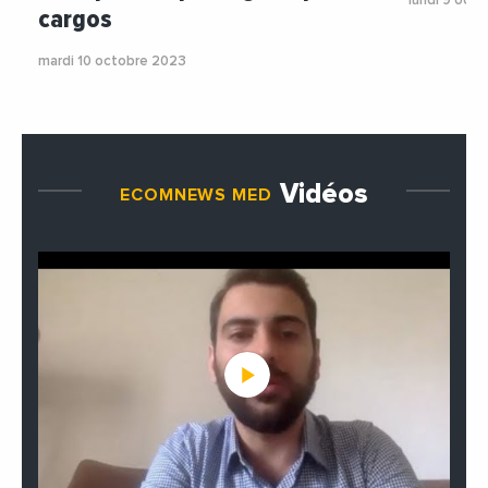
lundi 9 oct
cargos
mardi 10 octobre 2023
Vidéos
ECOMNEWS MED