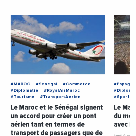
#MAROC
#Senegal
#Commerce
#Espagne
#Diplomatie
#RoyalAirMaroc
#Diploma
#Tourisme
#TransportAerien
#Sport
Le Maroc et le Sénégal signent
Le Mar
un accord pour créer un pont
du mon
aérien tant en termes de
avec l’
transport de passagers que de