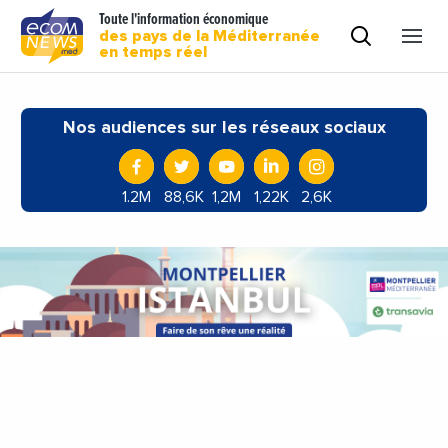
Toute l'information économique
des pays de la Méditerranée
en temps réel
Nos audiences sur les réseaux sociaux
1.2M
88,6K
1,2M
1,22K
2,6K