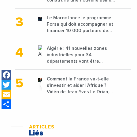
construire une nouvelle usine
de 68 millions de $ pour traiter
les déchets textiles
Le Maroc lance le programme
Forsa qui doit accompagner et
financer 10 000 porteurs de
projets avec une enveloppe de
1,25 milliard de dirhams
Algérie : 41 nouvelles zones
industrielles pour 34
départements vont être
lancées
Facebook
Comment la France va-t-elle
Twitter
s’investir et aider l’Afrique ?
Email
Vidéo de Jean-Yves Le Drian,
ministre des Affaires
Share
étrangères de la France
ARTICLES
Liés