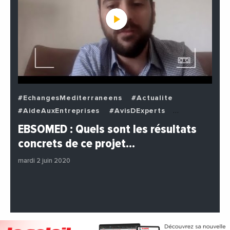
#EchangesMediterraneens
#Actualite
#AideAuxEntreprises
#AvisDExperts
#BuzzNews
#Decideurs
EBSOMED : Quels sont les résultats
#EchangesMediterraneens
#Economie
concrets de ce projet…
#Entreprises
#Institutions
#PhotosEtVideos
mardi 2 juin 2020