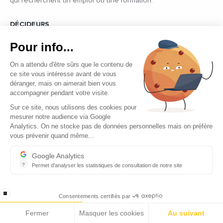
qui recherchent un emploi ou une formation.
DÉCIDEURS
Quels sont les décideurs qui font l’actualité économique et
Pour info...
politique des pays du pourtour de la Méditerranée.
On a attendu d'être sûrs que le contenu de
ce site vous intéresse avant de vous
déranger, mais on aimerait bien vous
accompagner pendant votre visite.
Sur ce site, nous utilisons des cookies pour
mesurer notre audience via Google
Copyright © 2026 - Tous droits réservés
Analytics. On ne stocke pas de données personnelles mais on préfère
vous prévenir quand même...
Qui sommes-nous ?
Contact
Google Analytics
?
Permet d'analyser les statistiques de consultation de notre site
Mentions légales
Indispensable pour piloter notre site internet, il permet de mesure
Ecomnews Med recrute
stop loading
Consentements certifiés par
Fermer
Masquer les cookies
Au suivant