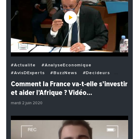
#Actualite
#AnalyseEconomique
#AvisDExperts
#BuzzNews
#Decideurs
#EchangesMediterraneens
#Economie
Comment la France va-t-elle s’investir
#EnDirectDe
#Institutions
#PhotosEtVideos
et aider l’Afrique ? Vidéo…
#Politique
mardi 2 juin 2020