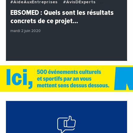
#AideAuxEntreprises
#AvisDExperts
#BuzzNews
#Decideurs
EBSOMED : Quels sont les résultats
#EchangesMediterraneens
#Economie
concrets de ce projet…
#Entreprises
#Institutions
#PhotosEtVideos
mardi 2 juin 2020