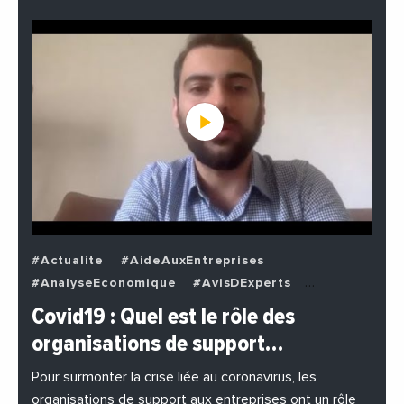
#Actualite
#AideAuxEntreprises
#AnalyseEconomique
#AvisDExperts
#BuzzNews
#Decideurs
Covid19 : Quel est le rôle des
#EchangesMediterraneens
#Economie
organisations de support…
#EnDirectDe
#Entreprises
#Institutions
#PhotosEtVideos
Pour surmonter la crise liée au coronavirus, les
organisations de support aux entreprises ont un rôle