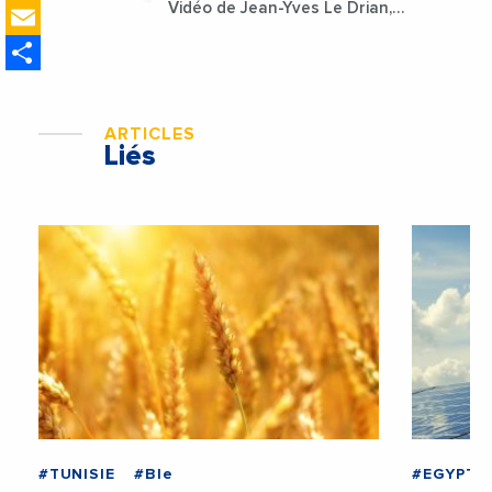
Email
Vidéo de Jean-Yves Le Drian,
ministre des Affaires
Share
étrangères de la France
ARTICLES
Liés
#TUNISIE
#Ble
#EGYPTE