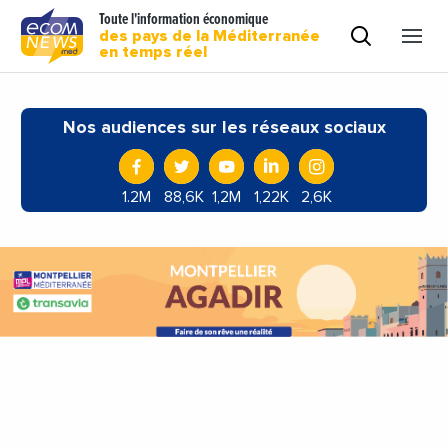
Toute l'information économique
des pays de la Méditerranée
en temps réel
Nos audiences sur les réseaux sociaux
1.2M
88,6K
1,2M
1,22K
2,6K