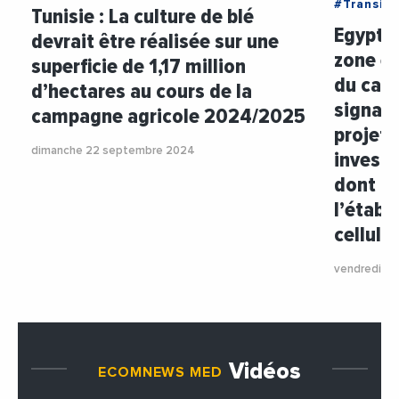
#Transit
Tunisie : La culture de blé
Egypte 
devrait être réalisée sur une
zone é
superficie de 1,17 million
du cana
d’hectares au cours de la
signatu
campagne agricole 2024/2025
projets
dimanche 22 septembre 2024
investi
dont un
l’établ
cellule
vendredi 2
Vidéos
ECOMNEWS MED