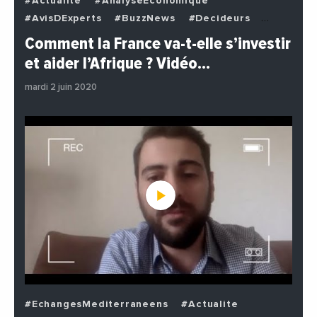
#Actualite
#AnalyseEconomique
#AvisDExperts
#BuzzNews
#Decideurs
#EchangesMediterraneens
#Economie
Comment la France va-t-elle s’investir
#EnDirectDe
#Institutions
#PhotosEtVideos
et aider l’Afrique ? Vidéo…
#Politique
mardi 2 juin 2020
#EchangesMediterraneens
#Actualite