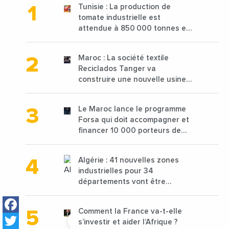
Tunisie : La production de
tomate industrielle est
attendue à 850 000 tonnes en
2025 en baisse de 15%
Maroc : La société textile
Reciclados Tanger va
construire une nouvelle usine
de 68 millions de $ pour traiter
les déchets textiles
Le Maroc lance le programme
Forsa qui doit accompagner et
financer 10 000 porteurs de
projets avec une enveloppe de
1,25 milliard de dirhams
Algérie : 41 nouvelles zones
industrielles pour 34
départements vont être
lancées
Facebook
Comment la France va-t-elle
Twitter
s’investir et aider l’Afrique ?