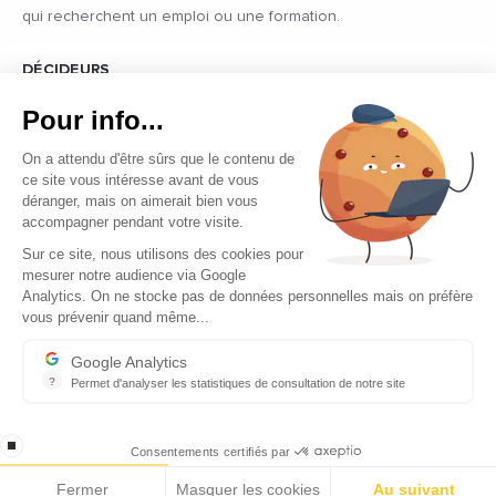
qui recherchent un emploi ou une formation.
DÉCIDEURS
Quels sont les décideurs qui font l’actualité économique et
Pour info...
politique des pays du pourtour de la Méditerranée.
On a attendu d'être sûrs que le contenu de
ce site vous intéresse avant de vous
déranger, mais on aimerait bien vous
accompagner pendant votre visite.
Sur ce site, nous utilisons des cookies pour
mesurer notre audience via Google
Copyright © 2026 - Tous droits réservés
Analytics. On ne stocke pas de données personnelles mais on préfère
vous prévenir quand même...
Qui sommes-nous ?
Contact
Google Analytics
?
Permet d'analyser les statistiques de consultation de notre site
Mentions légales
Indispensable pour piloter notre site internet, il permet de mesure
Ecomnews Med recrute
stop loading
Consentements certifiés par
Fermer
Masquer les cookies
Au suivant