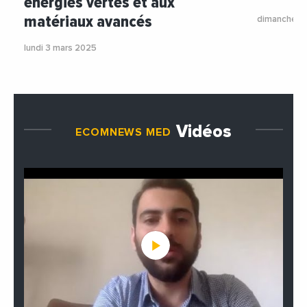
énergies vertes et aux
matériaux avancés
dimanche 2
lundi 3 mars 2025
Vidéos
ECOMNEWS MED