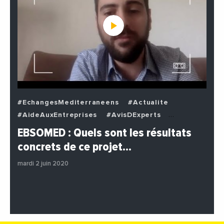
#EchangesMediterraneens
#Actualite
#AideAuxEntreprises
#AvisDExperts
#BuzzNews
#Decideurs
EBSOMED : Quels sont les résultats
#EchangesMediterraneens
#Economie
concrets de ce projet…
#Entreprises
#Institutions
#PhotosEtVideos
mardi 2 juin 2020