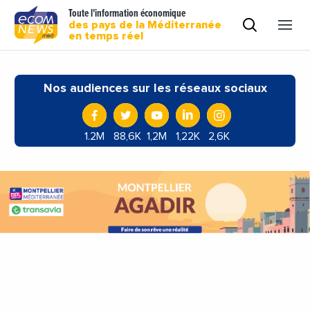
Toute l'information économique
des pays de la Méditerranée
en temps réel
Nos audiences sur les réseaux sociaux
1.2M
88,6K
1,2M
1,22K
2,6K