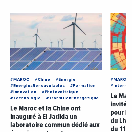
#MAROC
#Chine
#Energie
#MAROC
#EnergiesRenouvelables
#Formation
#Internat
#Innovation
#Photovoltaique
Le Mar
#Technologie
#TransitionEnergetique
invité 
Le Maroc et la Chine ont
pour l’
inauguré à El Jadida un
du Livr
laboratoire commun dédié aux
du 11 a