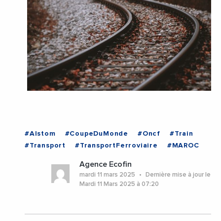
#Alstom
#CoupeDuMonde
#Oncf
#Train
#Transport
#TransportFerroviaire
#MAROC
Agence Ecofin
mardi 11 mars 2025
Dernière mise à jour le
Mardi 11 Mars 2025 à 07:20