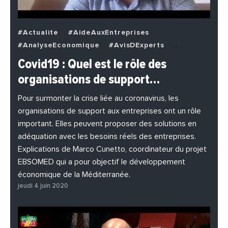
#Actualite
#AideAuxEntreprises
#AnalyseEconomique
#AvisDExperts
#BuzzNews
#Decideurs
Covid19 : Quel est le rôle des
#EchangesMediterraneens
#Economie
organisations de support…
#EnDirectDe
#Entreprises
#Institutions
#PhotosEtVideos
Pour surmonter la crise liée au coronavirus, les
organisations de support aux entreprises ont un rôle
important. Elles peuvent proposer des solutions en
adéquation avec les besoins réels des entreprises.
Explications de Marco Cunetto, coordinateur du projet
EBSOMED qui a pour objectif le développement
économique de la Méditerranée.
jeudi 4 juin 2020