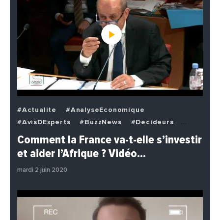
#Actualite
#AnalyseEconomique
#AvisDExperts
#BuzzNews
#Decideurs
#EchangesMediterraneens
#Economie
Comment la France va-t-elle s’investir
#EnDirectDe
#Institutions
#PhotosEtVideos
et aider l’Afrique ? Vidéo…
#Politique
mardi 2 juin 2020