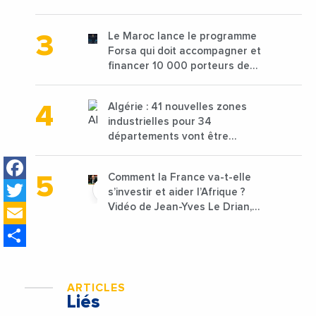
de 68 millions de $ pour traiter
les déchets textiles
Le Maroc lance le programme
Forsa qui doit accompagner et
financer 10 000 porteurs de
projets avec une enveloppe de
1,25 milliard de dirhams
Algérie : 41 nouvelles zones
industrielles pour 34
départements vont être
lancées
Facebook
Comment la France va-t-elle
Twitter
s’investir et aider l’Afrique ?
Email
Vidéo de Jean-Yves Le Drian,
ministre des Affaires
Share
étrangères de la France
ARTICLES
Liés