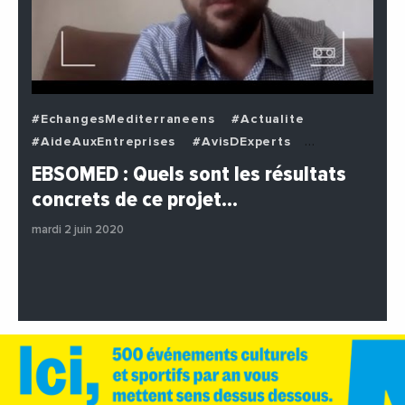
#EchangesMediterraneens
#Actualite
#AideAuxEntreprises
#AvisDExperts
#BuzzNews
#Decideurs
EBSOMED : Quels sont les résultats
#EchangesMediterraneens
#Economie
concrets de ce projet…
#Entreprises
#Institutions
#PhotosEtVideos
mardi 2 juin 2020