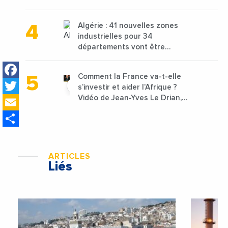
projets avec une enveloppe de
1,25 milliard de dirhams
Algérie : 41 nouvelles zones
industrielles pour 34
départements vont être
lancées
Facebook
Comment la France va-t-elle
Twitter
s’investir et aider l’Afrique ?
Email
Vidéo de Jean-Yves Le Drian,
ministre des Affaires
Share
étrangères de la France
ARTICLES
Liés