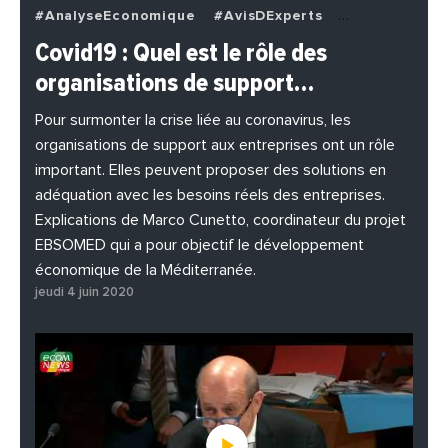
#AnalyseEconomique
#AvisDExperts
#BuzzNews
#Decideurs
Covid19 : Quel est le rôle des
#EchangesMediterraneens
#Economie
organisations de support…
#EnDirectDe
#Entreprises
#Institutions
#PhotosEtVideos
Pour surmonter la crise liée au coronavirus, les
organisations de support aux entreprises ont un rôle
important. Elles peuvent proposer des solutions en
adéquation avec les besoins réels des entreprises.
Explications de Marco Cunetto, coordinateur du projet
EBSOMED qui a pour objectif le développement
économique de la Méditerranée.
jeudi 4 juin 2020