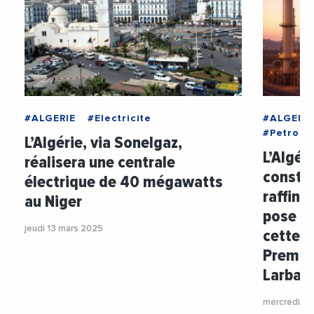
#ALGERIE
#Electricite
#ALGERIE
#Petrole
L’Algérie, via Sonelgaz,
L’Algér
réalisera une centrale
constru
électrique de 40 mégawatts
raffine
au Niger
pose de
jeudi 13 mars 2025
cette i
Premier
Larbao
mercredi 12