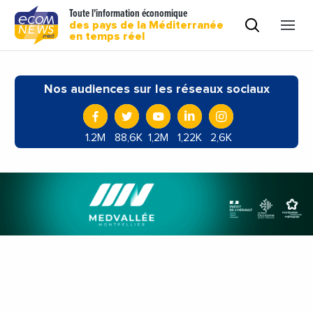
Toute l'information économique
des pays de la Méditerranée
en temps réel
Nos audiences sur les réseaux sociaux
1.2M
88,6K
1,2M
1,22K
2,6K