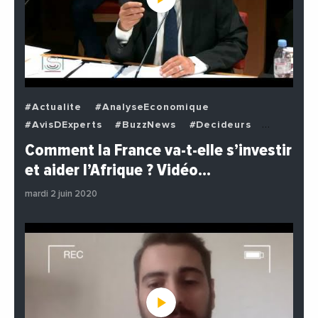
#Actualite
#AnalyseEconomique
#AvisDExperts
#BuzzNews
#Decideurs
#EchangesMediterraneens
#Economie
Comment la France va-t-elle s’investir
#EnDirectDe
#Institutions
#PhotosEtVideos
et aider l’Afrique ? Vidéo…
#Politique
mardi 2 juin 2020