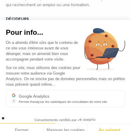
qui recherchent un emploi ou une formation.
DÉCIDEURS
Quels sont les décideurs qui font l’actualité économique et
Pour info...
politique des pays du pourtour de la Méditerranée.
On a attendu d'être sûrs que le contenu de
ce site vous intéresse avant de vous
déranger, mais on aimerait bien vous
accompagner pendant votre visite.
Sur ce site, nous utilisons des cookies pour
mesurer notre audience via Google
Copyright © 2026 - Tous droits réservés
Analytics. On ne stocke pas de données personnelles mais on préfère
vous prévenir quand même...
Qui sommes-nous ?
Contact
Google Analytics
?
Permet d'analyser les statistiques de consultation de notre site
Mentions légales
Indispensable pour piloter notre site internet, il permet de mesure
Ecomnews Med recrute
stop loading
Consentements certifiés par
Fermer
Masquer les cookies
Au suivant