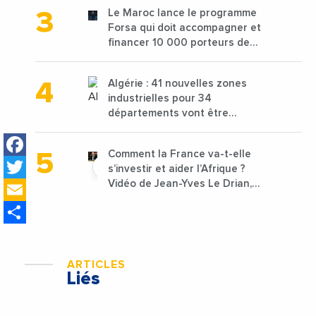
les déchets textiles
Le Maroc lance le programme
Forsa qui doit accompagner et
financer 10 000 porteurs de
projets avec une enveloppe de
1,25 milliard de dirhams
Algérie : 41 nouvelles zones
industrielles pour 34
départements vont être
lancées
Facebook
Comment la France va-t-elle
Twitter
s’investir et aider l’Afrique ?
Email
Vidéo de Jean-Yves Le Drian,
ministre des Affaires
Share
étrangères de la France
ARTICLES
Liés