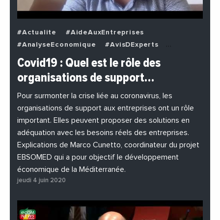
#Actualite
#AideAuxEntreprises
#AnalyseEconomique
#AvisDExperts
#BuzzNews
#Decideurs
Covid19 : Quel est le rôle des
#EchangesMediterraneens
#Economie
organisations de support…
#EnDirectDe
#Entreprises
#Institutions
#PhotosEtVideos
Pour surmonter la crise liée au coronavirus, les
organisations de support aux entreprises ont un rôle
important. Elles peuvent proposer des solutions en
adéquation avec les besoins réels des entreprises.
Explications de Marco Cunetto, coordinateur du projet
EBSOMED qui a pour objectif le développement
économique de la Méditerranée.
jeudi 4 juin 2020