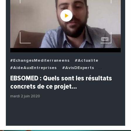
#EchangesMediterraneens
#Actualite
#AideAuxEntreprises
#AvisDExperts
#BuzzNews
#Decideurs
EBSOMED : Quels sont les résultats
#EchangesMediterraneens
#Economie
concrets de ce projet…
#Entreprises
#Institutions
#PhotosEtVideos
mardi 2 juin 2020