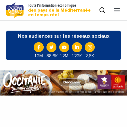
Toute l'information économique
des pays de la Méditerranée
en temps réel
Nos audiences sur les réseaux sociaux
1.2M
88,6K
1,2M
1,22K
2,6K