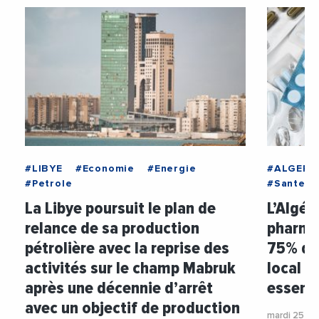
#LIBYE
#Economie
#Energie
#ALGERIE
#Petrole
#Sante
La Libye poursuit le plan de
L’Algér
relance de sa production
pharma
pétrolière avec la reprise des
75% de
activités sur le champ Mabruk
local 
après une décennie d’arrêt
essent
avec un objectif de production
mardi 25 ma