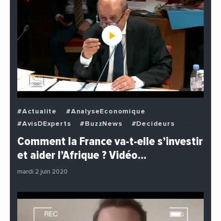
#Actualite
#AnalyseEconomique
#AvisDExperts
#BuzzNews
#Decideurs
#EchangesMediterraneens
#Economie
Comment la France va-t-elle s’investir
#EnDirectDe
#Institutions
#PhotosEtVideos
et aider l’Afrique ? Vidéo…
#Politique
mardi 2 juin 2020